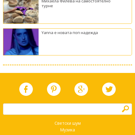
Михаела Филева на самостоятелно
турне
Yanna е новата поп надежда
h
Светски шум
Музика