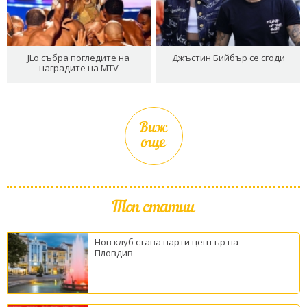
JLo събра погледите на
Джъстин Бийбър се сгоди
наградите на MTV
Виж
още
Топ статии
Нов клуб става парти център на
Пловдив