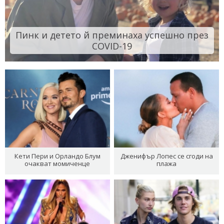
Пинк и детето й преминаха успешно през
COVID-19
Кети Пери и Орландо Блум
Дженифър Лопес се сгоди на
очакват момиченце
плажа