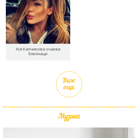
Ася Капчикова очаква
близнаци
Виж
още
Музика