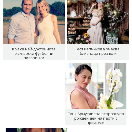
Кои са най-достойните
Ася Капчикова очаква
български футболни
близнаци през юли
половинки
Саня Армутлиева отпразнува
рожден ден на парти с
приятели