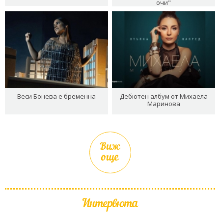
очи"
Веси Бонева е бременна
Дебютен албум от Михаела
Маринова
Виж
още
Интервюта