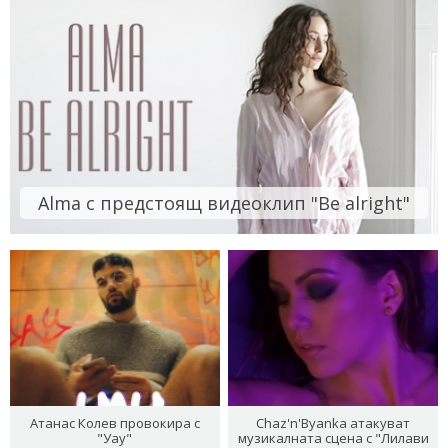
Alma с предстоящ видеоклип "Be alright"
Атанас Колев провокира с
Chaz'n'Byanka атакуват
"Уау"
музикалната сцена с "Лилави