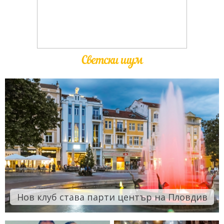
Светски шум
Нов клуб става парти център на Пловдив