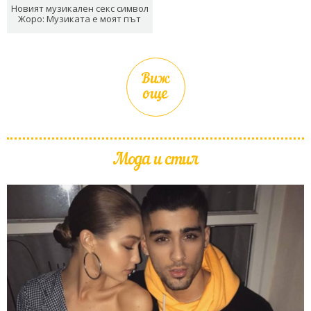
Новият музикален секс символ
Жоро: Музиката е моят път
Виж
още
Мода и стил