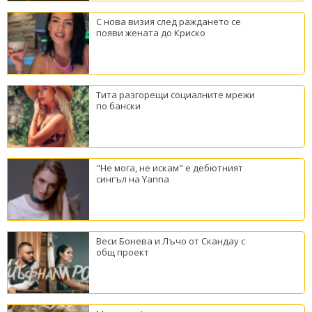
С нова визия след раждането се
появи жената до Криско
Тита разгорещи социалните мрежи
по бански
"Не мога, не искам" е дебютният
сингъл на Yanna
Веси Бонева и Лъчо от Скандау с
общ проект