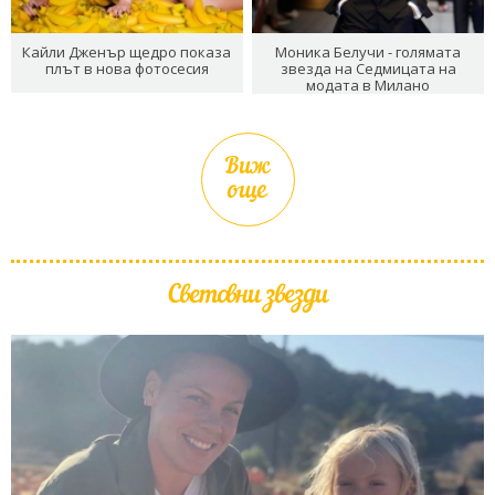
Кайли Дженър щедро показа
Моника Белучи - голямата
плът в нова фотосесия
звезда на Седмицата на
модата в Милано
Виж
още
Световни звезди