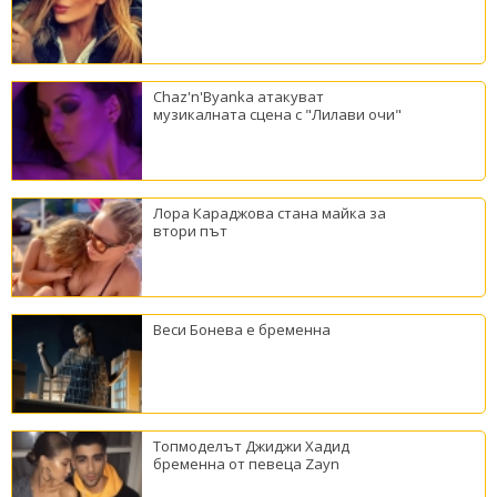
Chaz'n'Byanka атакуват
музикалната сцена с "Лилави очи"
Лора Караджова стана майка за
втори път
Веси Бонева е бременна
Топмоделът Джиджи Хадид
бременна от певеца Zayn