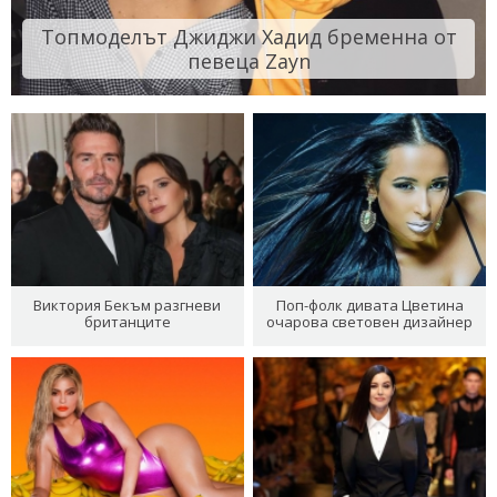
Топмоделът Джиджи Хадид бременна от
певеца Zayn
Виктория Бекъм разгневи
Поп-фолк дивата Цветина
британците
очарова световен дизайнер