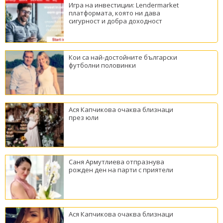
Игра на инвестиции: Lendermarket
платформата, която ни дава
сигурност и добра доходност
Кои са най-достойните български
футболни половинки
Ася Капчикова очаква близнаци
през юли
Саня Армутлиева отпразнува
рожден ден на парти с приятели
Ася Капчикова очаква близнаци