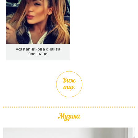
Ася Капчикова очаква
близнаци
Виж
още
Музика