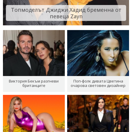
Топмоделът Джиджи Хадид бременна от
певеца Zayn
Виктория Бекъм разгневи
Поп-фолк дивата Цветина
британците
очарова световен дизайнер