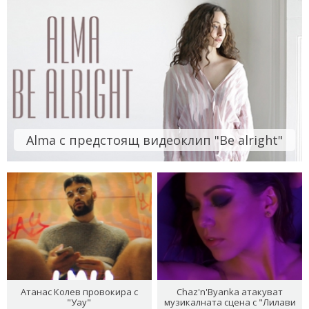
Alma с предстоящ видеоклип "Be alright"
Атанас Колев провокира с
Chaz'n'Byanka атакуват
"Уау"
музикалната сцена с "Лилави