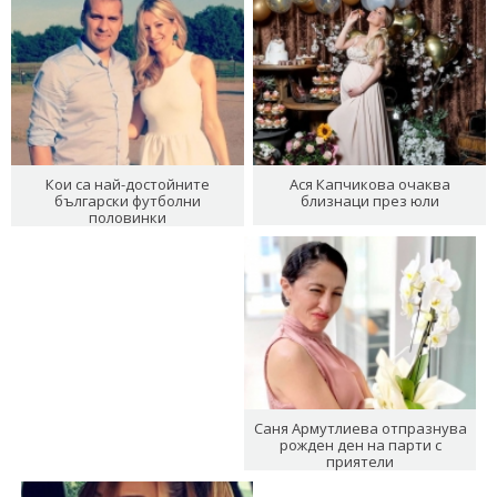
Кои са най-достойните
Ася Капчикова очаква
български футболни
близнаци през юли
половинки
Саня Армутлиева отпразнува
рожден ден на парти с
приятели