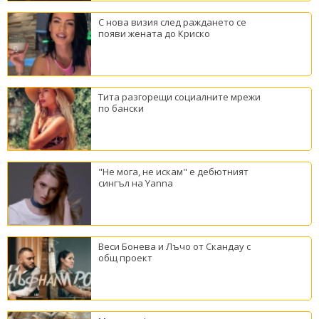
С нова визия след раждането се
появи жената до Криско
Тита разгорещи социалните мрежи
по бански
"Не мога, не искам" е дебютният
сингъл на Yanna
Веси Бонева и Лъчо от Скандау с
общ проект