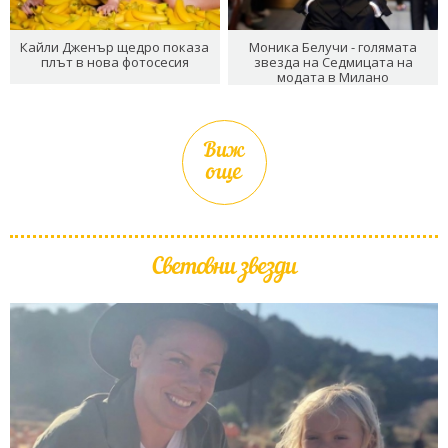
Кайли Дженър щедро показа
Моника Белучи - голямата
плът в нова фотосесия
звезда на Седмицата на
модата в Милано
Виж
още
Световни звезди