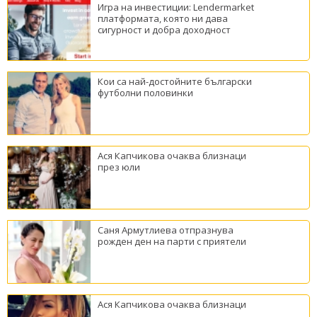
Игра на инвестиции: Lendermarket
платформата, която ни дава
сигурност и добра доходност
Кои са най-достойните български
футболни половинки
Ася Капчикова очаква близнаци
през юли
Саня Армутлиева отпразнува
рожден ден на парти с приятели
Ася Капчикова очаква близнаци