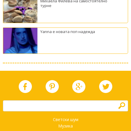
Михаела Филева на самостоятелно
турне
Yanna е новата поп надежда
h
Светски шум
Музика