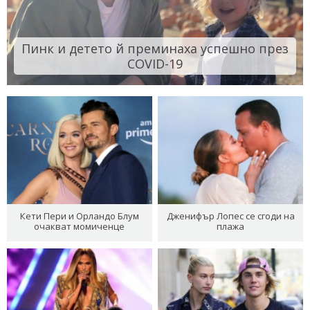
Пинк и детето й преминаха успешно през
COVID-19
Кети Пери и Орландо Блум
Дженифър Лопес се сгоди на
очакват момиченце
плажа