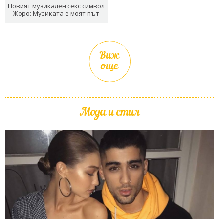
Новият музикален секс символ
Жоро: Музиката е моят път
Виж
още
Мода и стил