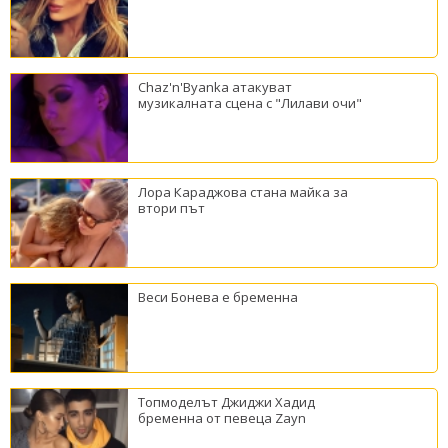
Chaz'n'Byanka атакуват
музикалната сцена с "Лилави очи"
Лора Караджова стана майка за
втори път
Веси Бонева е бременна
Топмоделът Джиджи Хадид
бременна от певеца Zayn