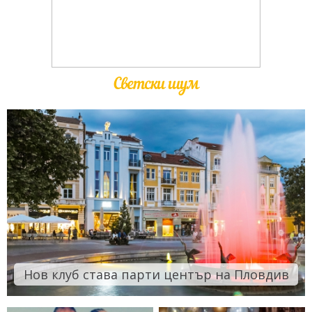
Светски шум
Нов клуб става парти център на Пловдив