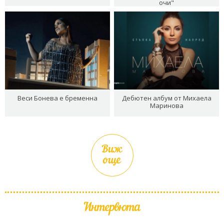
очи"
Веси Бонева е бременна
Дебютен албум от Михаела
Маринова
Виж
още
Интервюта