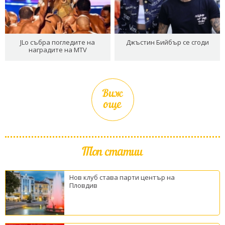
JLo събра погледите на
Джъстин Бийбър се сгоди
наградите на MTV
Виж
още
Топ статии
Нов клуб става парти център на
Пловдив