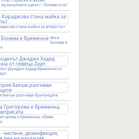
Chaz'n'Byanka атакуват
музикалната сцена с "Лилави очи"
аджова стана майка за втори път
Веси
Бонева е
на
лът Джиджи Хадид бременна от
Zayn
я Бекъм разгневи британците
ригорова е бременна, обяви
та