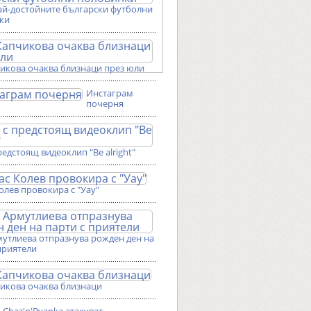
ай-достойните български футболни
ки
чикова очаква близнаци през юли
Инстаграм
почерня
редстоящ видеоклип "Be alright"
олев провокира с "Уау"
мутлиева отпразнува рожден ден на
приятели
чикова очаква близнаци