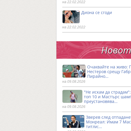
на 22.02.2022
Диона се сгоди
на 22.02.2022
Новото
Очаквайте на живо: 
Нестеров срещу Габ
Пирайно…
на 09.08.2026
"Не искам да страдам"
топ 10 и Мастърс шам
преустановява…
на 09.08.2026
Зверев след отпадане
Монреал: Имам 7 Ма
титли;…