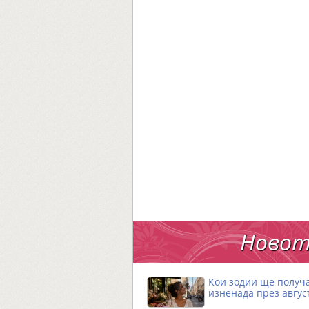
Новот
Кои зодии ще получ
изненада през авгус