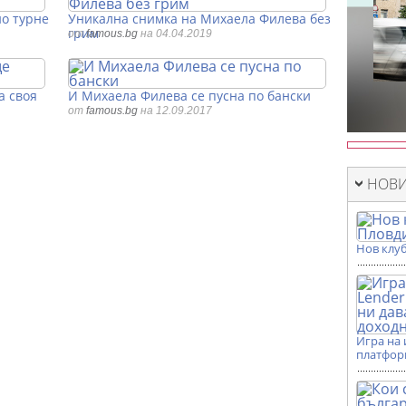
о турне
Уникална снимка на Михаела Филева без
грим
от
famous.bg
на 04.04.2019
а своя
И Михаела Филева се пусна по бански
от
famous.bg
на 12.09.2017
НОВИ
Нов клуб
Игра на 
платформ