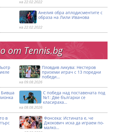
на 22.02.2022
Анелия обра аплодисментите с
образа на Лили Иванова
на 22.02.2022
 от Тennis.bg
Пьотр
Пловдив ликува: Нестеров
риеле
приземи играч с 13 поредни
победи…
на 09.08.2026
: Бивша
С победа над поставената под
пионка
№1: Две българки се
класираха…
на 08.08.2026
то в
Фонсека: Истината е, че
стърс
Джокович иска да играем по-
малко…