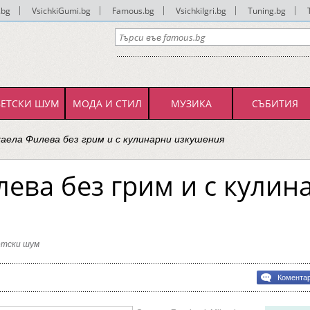
.bg
|
VsichkiGumi.bg
|
Famous.bg
|
VsichkiIgri.bg
|
Tuning.bg
|
ВЕТСКИ ШУМ
МОДА И СТИЛ
МУЗИКА
СЪБИТИЯ
аела Филева без грим и с кулинарни изкушения
ева без грим и с кулин
етски шум
а
bg
Комента