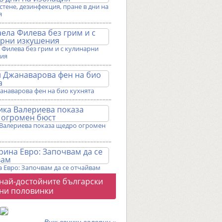
истене, дезинфекция, пране в дни на
я
Филева без грим и с кулинарни
ия
анаварова фен на био кухнята
Валериева показа щедро огромен
 Евро: Започвам да се отчайвам
о
 най-достойните български
галерии
ни половинки