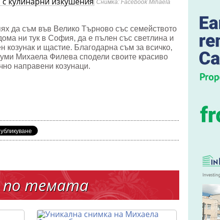
Снимка: Facebook Mihaela
рни
ния
спях да съм във Велико Търново със семейството
дома ни тук в София, да е пълен със светлина и
 козунак и щастие. Благодарна съм за всичко,
и думи Михаела Филева сподели своите красиво
чно направени козунаци.
 по темата