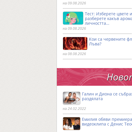
на 09.08.2026
Тест: Изберете цвете 
разберете какъв аром
личността…
на 09.08.2026
Кои са червените фл
Лъва?
на 08.08.2026
Новот
Галин и Диона се събра
раздялата
на 24.02.2022
Емилия обяви премиера
видеоклипа с Денис Те