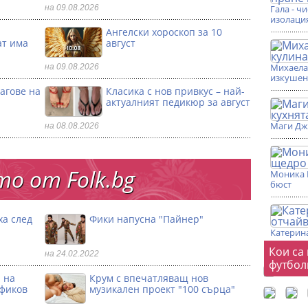
на 09.08.2026
Гала - ч
изолаци
и
Ангелски хороскоп за 10
ат има
август
Михаела 
на 09.08.2026
изкушен
агове на
Класика с нов привкус – най-
актуалният педикюр за август
Маги Дж
на 08.08.2026
о от Folk.bg
Моника 
бюст
ха след
Фики напусна "Пайнер"
Катерина
Фот
Кои са
на 24.02.2022
футбол
 на
Крум с впечатляващ нов
офиков
музикален проект "100 сърца"