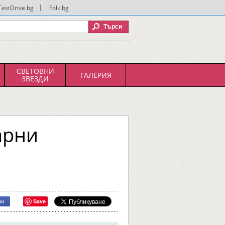
TestDrive.bg
|
Folk.bg
СВЕТОВНИ
ГАЛЕРИЯ
ЗВЕЗДИ
арни
Save
ри