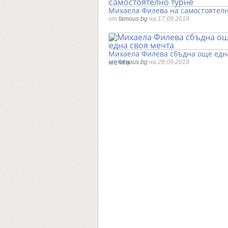
Михаела Филева на самостоятелн
от
famous.bg
на 17.09.2019
Михаела Филева сбъдна още едн
мечта
от
famous.bg
на 28.09.2018