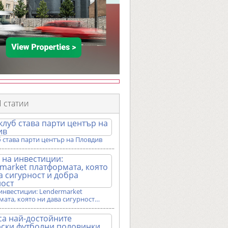
 статии
 става парти център на Пловдив
инвестиции: Lendermarket
ата, която ни дава сигурност…