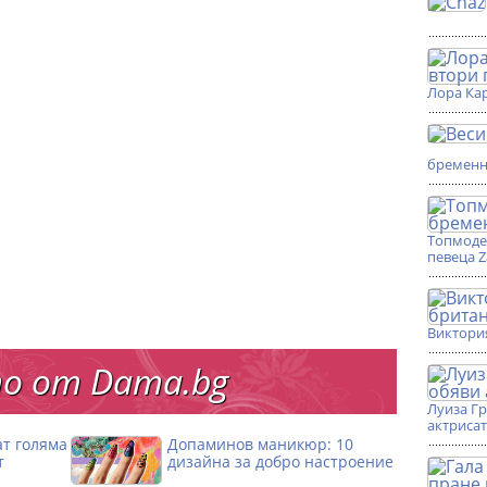
Лора Кар
бремен
Топмоде
певеца 
Виктори
о от Dama.bg
Луиза Г
актриса
ат голяма
Допаминов маникюр: 10
т
дизайна за добро настроение