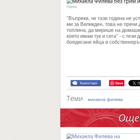
и
с
Fileva
кулина
изкуше
"Въпреки, че тази година не у
ми за Великден, това не пречи 
топлина, да мирише на домашен
което имам тук и сега" - с тез
боядисани яйца и собственоръ
Save
Коментари
Теми
михаела филева
Още