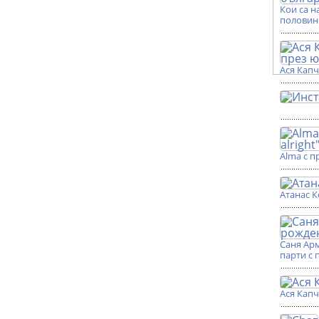
Кои са н
половин
Ася Кап
Alma с п
Атанас К
Саня Ар
парти с 
Ася Кап