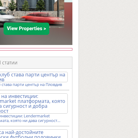
 статии
 става парти център на Пловдив
инвестиции: Lendermarket
ата, която ни дава сигурност…