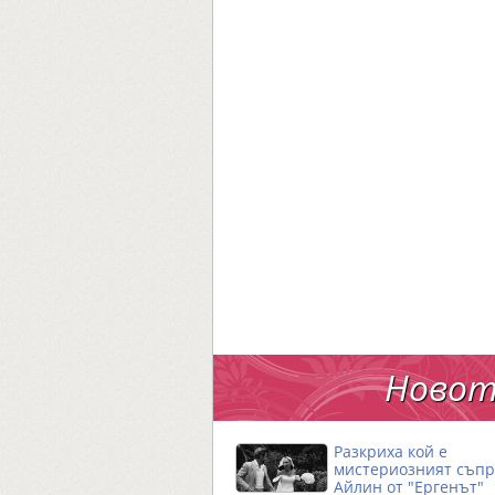
Новот
Разкриха кой е
мистериозният съпр
Айлин от "Ергенът"