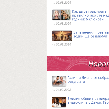
на 06.08.2026
Как да се гримирате
правилно, ако сте над
години: 6 ключови…
на 06.08.2026
Затъмнения през авг
зодии ще се влюбят 
на 06.08.2026
Новот
Галин и Диона се събра
раздялата
на 24.02.2022
Емилия обяви премиера
видеоклипа с Денис Те