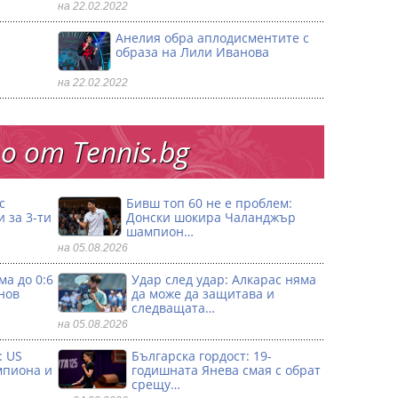
на 22.02.2022
Анелия обра аплодисментите с
образа на Лили Иванова
на 22.02.2022
 от Тennis.bg
с
Бивш топ 60 не е проблем:
 за 3-ти
Донски шокира Чаланджър
шампион…
на 05.08.2026
ма до 0:6
Удар след удар: Алкарас няма
нов
да може да защитава и
следващата…
на 05.08.2026
: US
Българска гордост: 19-
мпиона и
годишната Янева смая с обрат
срещу…