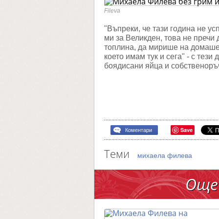
и
с
Fileva
кулина
изкуше
"Въпреки, че тази година не у
ми за Великден, това не пречи 
топлина, да мирише на домашен
което имам тук и сега" - с тез
боядисани яйца и собственоръ
Save
Коментари
Теми
михаела филева
Още