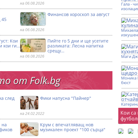
на 06.08.2026
Гала - ч
изолаци
Финансов хороскоп за август
 45
Михаела 
на 06.08.2026
изкушен
уст: Кои
Пийте го 5 дни и ще усетите
и кои ги…
разликата: Лесна напитка
срещу…
Маги Дж
на 06.08.2026
о от Folk.bg
Моника 
бюст
ха след
Фики напусна "Пайнер"
Катерина
Фот
Кои са
на 24.02.2022
футбол
 на
Крум с впечатляващ нов
офиков
музикален проект "100 сърца"