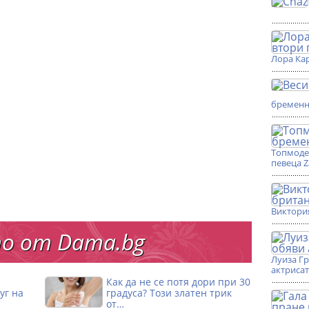
Лора Кар
бремен
Топмоде
певеца 
Виктори
о от Dama.bg
Луиза Г
актриса
Как да не се потя дори при 30
уг на
градуса? Този златен трик
от…