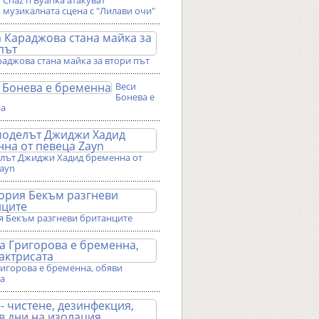
Chaz'n'Byanka атакуват
музикалната сцена с "Лилави очи"
аджова стана майка за втори път
Веси
Бонева е
на
лът Джиджи Хадид бременна от
Zayn
я Бекъм разгневи британците
ригорова е бременна, обяви
та