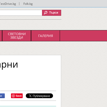
TestDrive.bg
|
Folk.bg
СВЕТОВНИ
ГАЛЕРИЯ
ЗВЕЗДИ
арни
Save
ри