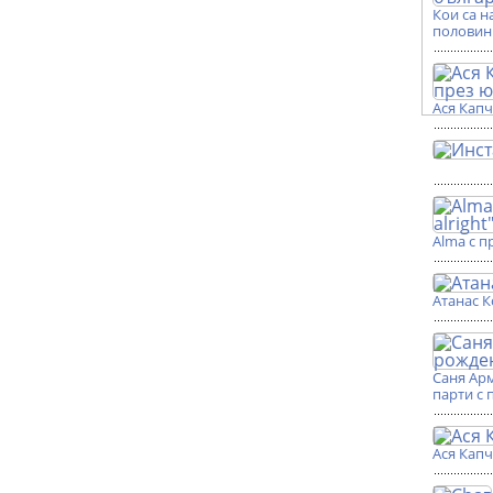
Кои са н
половин
Ася Кап
Alma с п
Атанас К
Саня Ар
парти с 
Ася Кап