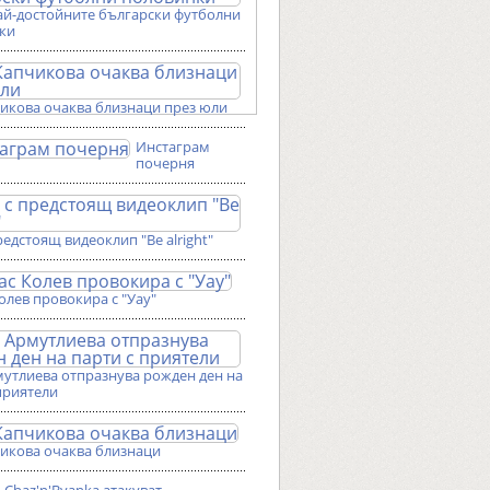
ай-достойните български футболни
ки
чикова очаква близнаци през юли
Инстаграм
почерня
редстоящ видеоклип "Be alright"
олев провокира с "Уау"
мутлиева отпразнува рожден ден на
приятели
чикова очаква близнаци