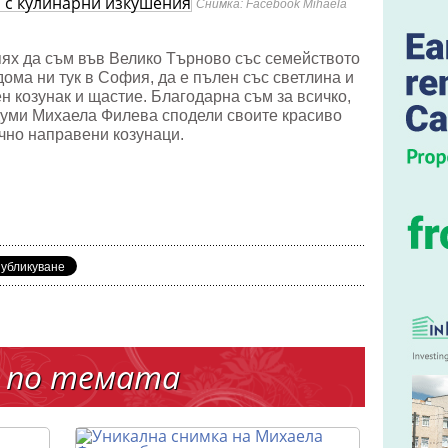
Снимка: Facebook Mihaela
рни
ния
спях да съм във Велико Търново със семейството
дома ни тук в София, да е пълен със светлина и
 козунак и щастие. Благодарна съм за всичко,
и думи Михаела Филева сподели своите красиво
чно направени козунаци.
 по темата