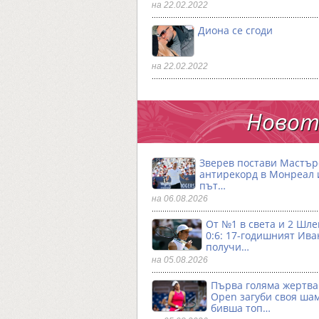
на 22.02.2022
Диона се сгоди
на 22.02.2022
Новото
Зверев постави Мастър
антирекорд в Монреал и
път…
на 06.08.2026
От №1 в света и 2 Шле
0:6: 17-годишният Ива
получи…
на 05.08.2026
Първа гoляма жертва
Open загуби своя ша
бивша топ…