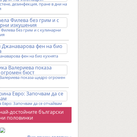
истене, дезинфекция, пране в дни на
я
Филева без грим и с кулинарни
ия
анаварова фен на био кухнята
Валериева показа щедро огромен
 Евро: Започвам да се отчайвам
о
 най-достойните български
галерии
ни половинки