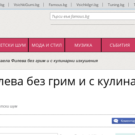
.bg
|
VsichkiGumi.bg
|
Famous.bg
|
VsichkiIgri.bg
|
Tuning.bg
|
ВЕТСКИ ШУМ
МОДА И СТИЛ
МУЗИКА
СЪБИТИЯ
аела Филева без грим и с кулинарни изкушения
ева без грим и с кулин
етски шум
а
bg
Комента