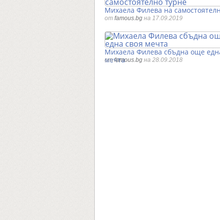
Михаела Филева на самостоятелн
от
famous.bg
на 17.09.2019
Михаела Филева сбъдна още едн
мечта
от
famous.bg
на 28.09.2018