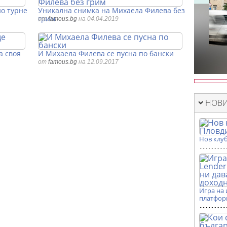
о турне
Уникална снимка на Михаела Филева без
грим
от
famous.bg
на 04.04.2019
а своя
И Михаела Филева се пусна по бански
от
famous.bg
на 12.09.2017
НОВИ
Нов клуб
Игра на 
платформ