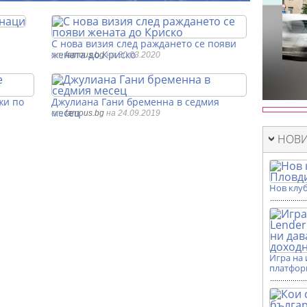
С нова визия след раждането се появи
жената до Криско
от
famous.bg
на 30.03.2020
жи по
Джулиана Гани бременна в седмия
месец
от
famous.bg
на 24.09.2019
НОВИ
Нов клуб
Игра на 
платформ