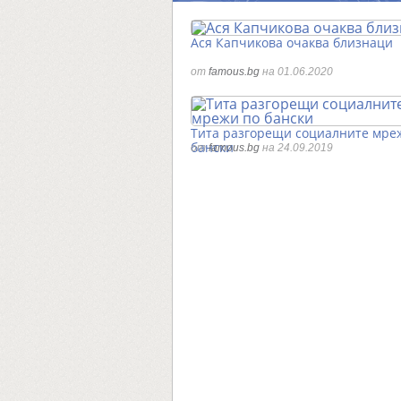
Ася Капчикова очаква близнаци
от
famous.bg
на 01.06.2020
Тита разгорещи социалните мре
бански
от
famous.bg
на 24.09.2019