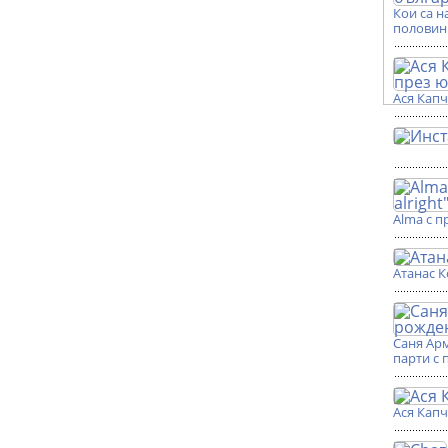
Кои са н
половин
Ася Кап
Alma с п
Атанас К
Саня Ар
парти с 
Ася Кап