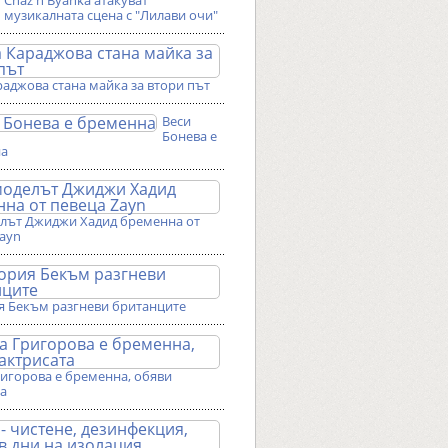
Chaz'n'Byanka атакуват
музикалната сцена с "Лилави очи"
аджова стана майка за втори път
Веси
Бонева е
на
лът Джиджи Хадид бременна от
Zayn
я Бекъм разгневи британците
ригорова е бременна, обяви
та