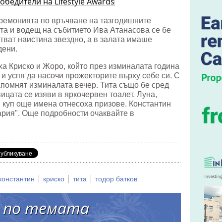
те
тели
ремонията по връчване на тазгодишните
ката и водещ на събитието Ива Атанасова се бе
стват наистина звездно, а в залата имаше
дени.
ха Криско и Жоро, който през изминалата година
 и успя да насочи прожекторите върху себе си. С
апомнят изминалата вечер. Тита също бе сред
ицата се изяви в яркочервен тоалет. Луна,
 куп още имена отнесоха призове. Константин
ария". Още подробности очаквайте в
|
|
|
константин
криско
тита
тодор батков
 по темата