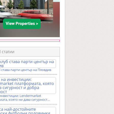
 статии
 става парти център на Пловдив
инвестиции: Lendermarket
ата, която ни дава сигурност…