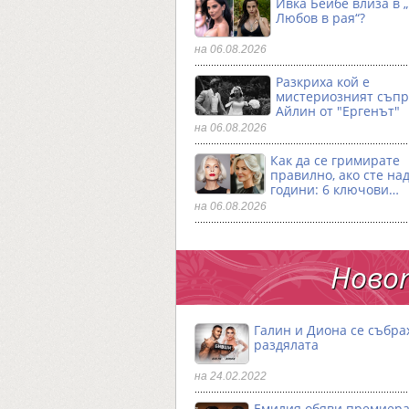
Ивка Бейбе влиза в 
Любов в рая“?
на 06.08.2026
Разкриха кой е
мистериозният съпр
Айлин от "Ергенът"
на 06.08.2026
Как да се гримирате
правилно, ако сте над
години: 6 ключови…
на 06.08.2026
Новот
Галин и Диона се събра
раздялата
на 24.02.2022
Емилия обяви премиера