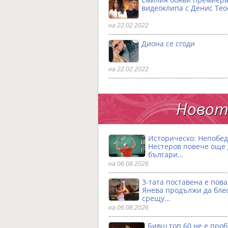
видеоклипа с Денис Те
на 22.02.2022
Диона се сгоди
на 22.02.2022
Новото
Историческо: Непобе
Нестеров повече още
българи…
на 06.08.2026
3-тата поставена е пова
Янева продължи да бле
срещу…
на 06.08.2026
Бивш топ 60 не е проб