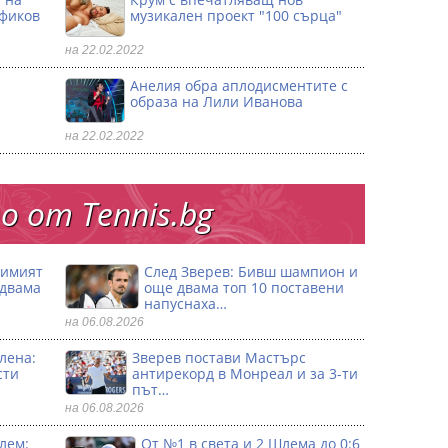
офиков
музикален проект "100 сърца"
на 22.02.2022
Анелия обра аплодисментите с
образа на Лили Иванова
на 22.02.2022
 от Тennis.bg
димият
След Зверев: Бивш шампион и
 двама
още двама топ 10 поставени
напуснаха…
на 06.08.2026
лена:
Зверев постави Мастърс
сти
антирекорд в Монреал и за 3-ти
път…
на 06.08.2026
лем:
От №1 в света и 2 Шлема до 0:6