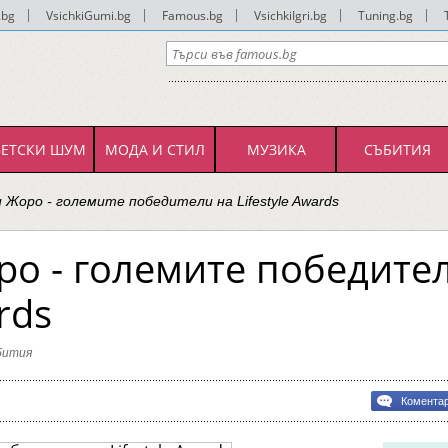
.bg
|
VsichkiGumi.bg
|
Famous.bg
|
VsichkiIgri.bg
|
Tuning.bg
|
ВЕТСКИ ШУМ
МОДА И СТИЛ
МУЗИКА
СЪБИТИЯ
и Жоро - големите победители на Lifestyle Awards
ро - големите победите
rds
бития
bg
Комента