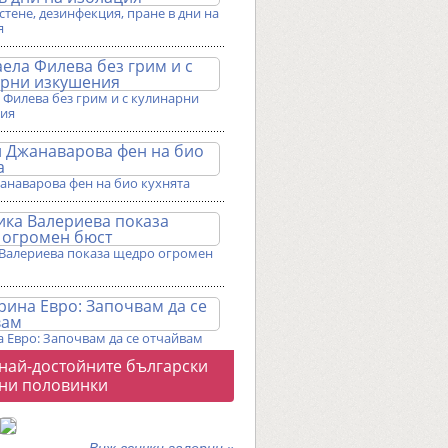
истене, дезинфекция, пране в дни на
я
Филева без грим и с кулинарни
ия
анаварова фен на био кухнята
Валериева показа щедро огромен
 Евро: Започвам да се отчайвам
о
 най-достойните български
галерии
ни половинки