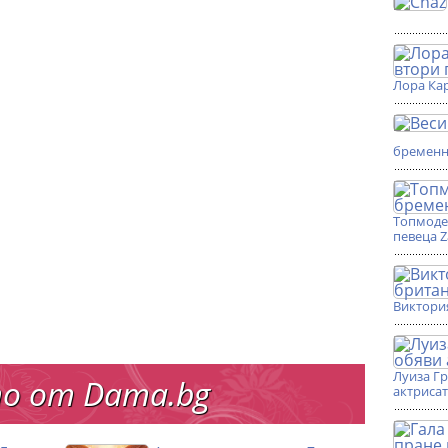
Лора Кар
бремен
Топмоде
певеца 
Виктори
Луиза Г
о от Dama.bg
актриса