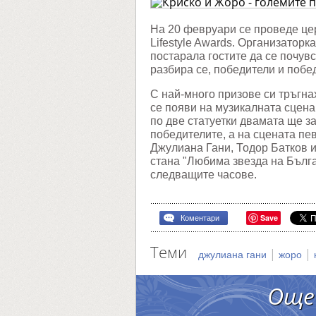
големи
победи
на
На 20 февруари се проведе це
Lifestyle
Lifestyle Awards. Организатор
Awards
постарала гостите да се почув
разбира се, победители и побе
С най-много призове си тръгна
се появи на музикалната сцена
по две статуетки двамата ще з
победителите, а на сцената пев
Джулиана Гани, Тодор Батков и
стана "Любима звезда на Бълг
следващите часове.
Save
Коментари
Теми
|
|
джулиана гани
жоро
Още