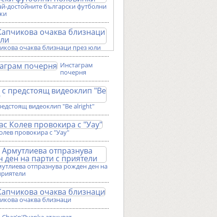
ай-достойните български футболни
ки
чикова очаква близнаци през юли
Инстаграм
почерня
редстоящ видеоклип "Be alright"
олев провокира с "Уау"
мутлиева отпразнува рожден ден на
приятели
чикова очаква близнаци