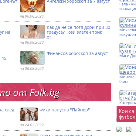
„Ергенът:
Ангелски хороскоп за 7 август
Гала - ч
изолаци
на 06.08.2026
Как да не се потя дори при 30
Михаела 
уг на
градуса? Този златен трик
изкушен
от…
на 06.08.2026
Финансов хороскоп за август
Маги Дж
 45
на 06.08.2026
Моника 
бюст
о от Folk.bg
Катерина
Фот
ха след
Фики напусна "Пайнер"
Кои са
футбол
на 24.02.2022
 на
Крум с впечатляващ нов