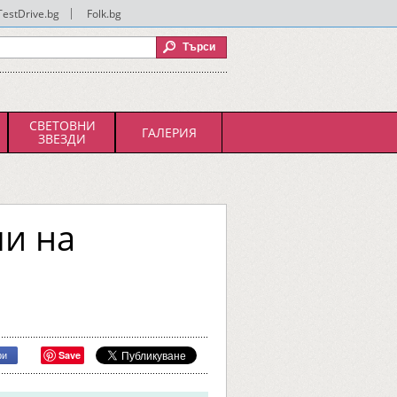
TestDrive.bg
|
Folk.bg
СВЕТОВНИ
ГАЛЕРИЯ
ЗВЕЗДИ
ли на
Save
ри