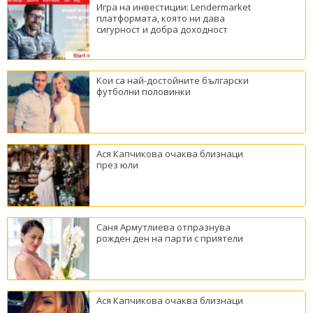
Игра на инвестиции: Lendermarket
платформата, която ни дава
сигурност и добра доходност
Кои са най-достойните български
футболни половинки
Ася Капчикова очаква близнаци
през юли
Саня Армутлиева отпразнува
рожден ден на парти с приятели
Ася Капчикова очаква близнаци