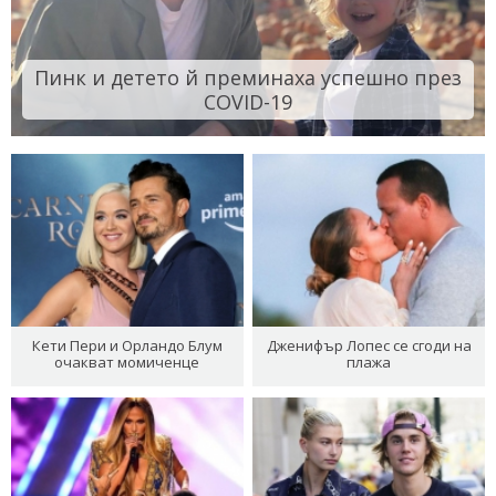
Пинк и детето й преминаха успешно през
COVID-19
Кети Пери и Орландо Блум
Дженифър Лопес се сгоди на
очакват момиченце
плажа