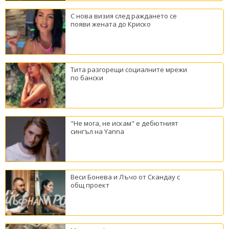
С нова визия след раждането се
появи жената до Криско
Тита разгорещи социалните мрежи
по бански
"Не мога, не искам" е дебютният
сингъл на Yanna
Веси Бонева и Лъчо от Скандау с
общ проект