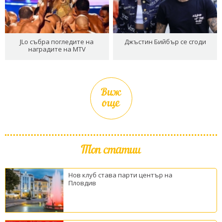
JLo събра погледите на
Джъстин Бийбър се сгоди
наградите на MTV
Виж
още
Топ статии
Нов клуб става парти център на
Пловдив