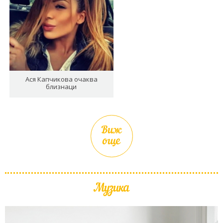
Ася Капчикова очаква
близнаци
Виж
още
Музика