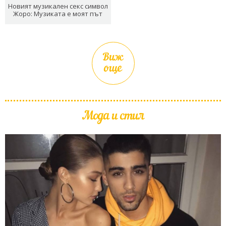
Новият музикален секс символ
Жоро: Музиката е моят път
Виж
още
Мода и стил