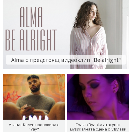
Alma с предстоящ видеоклип "Be alright"
Атанас Колев провокира с
Chaz'n'Byanka атакуват
"Уау"
музикалната сцена с "Лилави