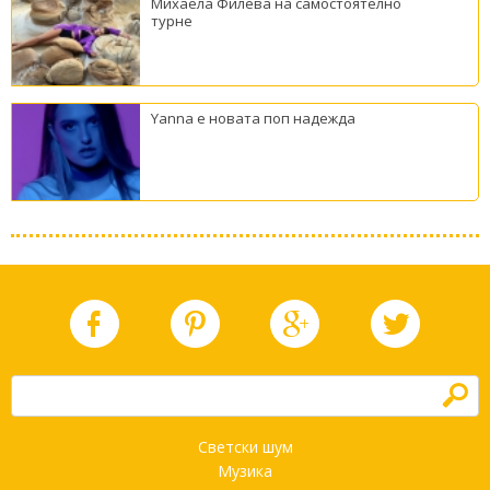
Михаела Филева на самостоятелно
турне
Yanna е новата поп надежда
h
Светски шум
Музика