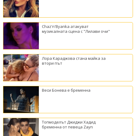
Chaz'n'Byanka атакуват
музикалната сцена с "Лилави очи"
Лора Караджова стана майка за
втори път
Веси Бонева е бременна
Топмоделът Джиджи Хадид
бременна от певеца Zayn