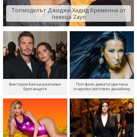
Топмоделът Джиджи Хадид бременна от
певеца Zayn
Виктория Бекъм разгневи
Поп-фолк дивата Цветина
британците
очарова световен дизайнер