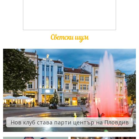
Светски шум
Нов клуб става парти център на Пловдив