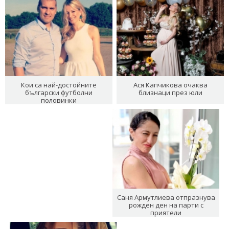
Кои са най-достойните
Ася Капчикова очаква
български футболни
близнаци през юли
половинки
Саня Армутлиева отпразнува
рожден ден на парти с
приятели