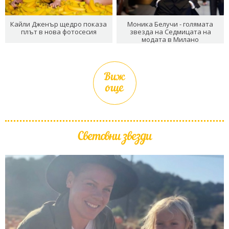
Кайли Дженър щедро показа
Моника Белучи - голямата
плът в нова фотосесия
звезда на Седмицата на
модата в Милано
Виж
още
Световни звезди