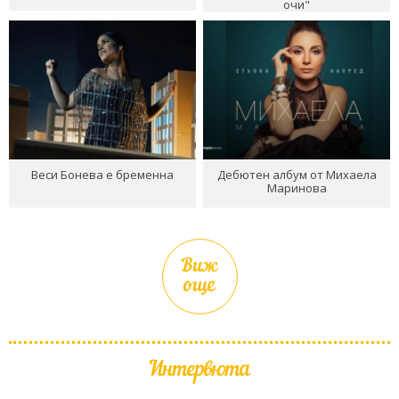
очи"
Веси Бонева е бременна
Дебютен албум от Михаела
Маринова
Виж
още
Интервюта