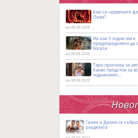
Кои са червените фл
Лъва?
на 08.08.2026
На кои 5 зодии им е
предопределено да 
богати
на 08.08.2026
Таро прогноза за авг
Какво предстои за в
зодиакален…
на 08.08.2026
Новот
Галин и Диона се събра
раздялата
на 24.02.2022