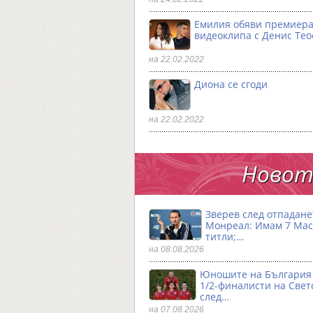
Емилия обяви премиера
видеоклипа с Денис Те
на 22.02.2022
Диона се сгоди
на 22.02.2022
Новото
Зверев след отпадане
Монреал: Имам 7 Ма
титли;…
на 08.08.2026
Юношите на България 
1/2-финалисти на Свет
след…
на 07.08.2026