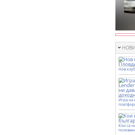
НОВИ
Нов клуб
Игра на 
платформ
Кои са н
половин