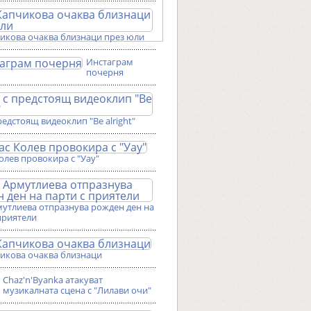
чикова очаква близнаци през юли
Инстаграм
почерня
редстоящ видеоклип "Be alright"
олев провокира с "Уау"
мутлиева отпразнува рожден ден на
приятели
чикова очаква близнаци
Chaz'n'Byanka атакуват
музикалната сцена с "Лилави очи"