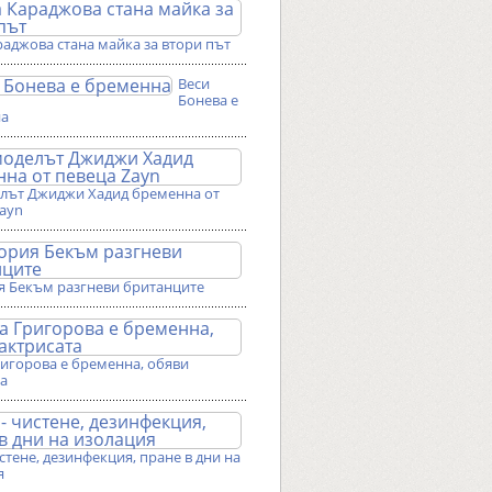
аджова стана майка за втори път
Веси
Бонева е
на
лът Джиджи Хадид бременна от
Zayn
я Бекъм разгневи британците
ригорова е бременна, обяви
та
истене, дезинфекция, пране в дни на
я