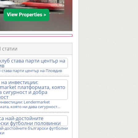
 статии
 става парти център на Пловдив
инвестиции: Lendermarket
ата, която ни дава сигурност…
ай-достойните български футболни
ки