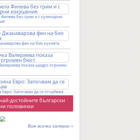
Филева без грим и с кулинарни
ия
анаварова фен на био кухнята
Валериева показа щедро огромен
 Евро: Започвам да се отчайвам
о
 най-достойните български
галерии
ни половинки
Виж всички галерии »