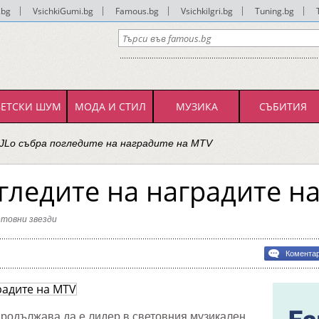
.bg
|
VsichkiGumi.bg
|
Famous.bg
|
VsichkiIgri.bg
|
Tuning.bg
|
ВЕТСКИ ШУМ
МОДА И СТИЛ
МУЗИКА
СЪБИТИЯ
JLo събра погледите на наградите на MTV
огледите на наградите н
товни звезди
bg
Комента
ите
ите
родължава да е лидер в световния музикален