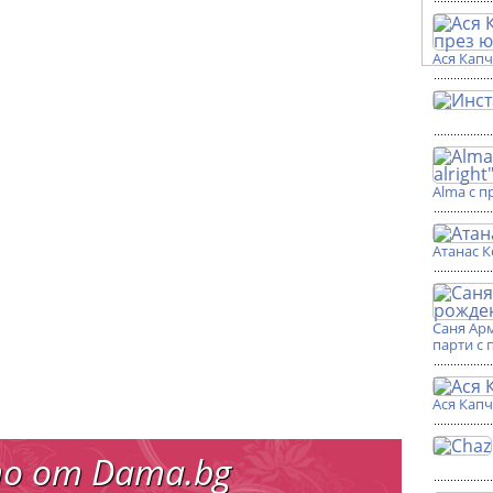
Ася Кап
Alma с п
Атанас К
Саня Ар
парти с 
Ася Кап
о от Dama.bg