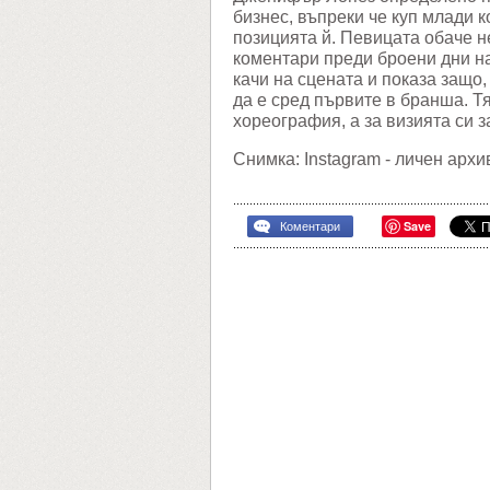
бизнес, въпреки че куп млади 
позицията й. Певицата обаче н
коментари преди броени дни на
качи на сцената и показа защо
да е сред първите в бранша. 
хореография, а за визията си 
Снимка: Instagram - личен архи
Save
Коментари