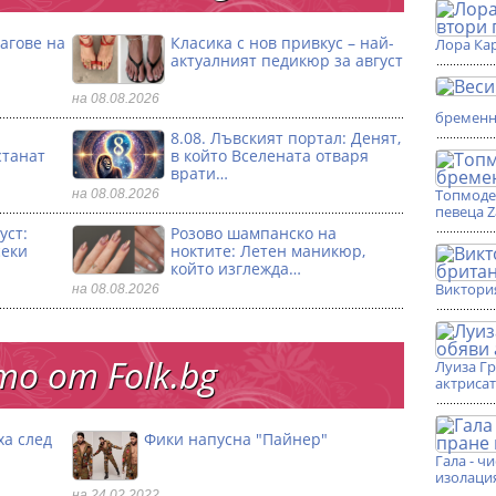
агове на
Класика с нов привкус – най-
Лора Кар
актуалният педикюр за август
на 08.08.2026
бремен
8.08. Лъвският портал: Денят,
станат
в който Вселената отваря
врати…
Топмоде
на 08.08.2026
певеца 
уст:
Розово шампанско на
секи
ноктите: Летен маникюр,
който изглежда…
Виктори
на 08.08.2026
о от Folk.bg
Луиза Г
актриса
ха след
Фики напусна "Пайнер"
Гала - ч
изолаци
на 24.02.2022