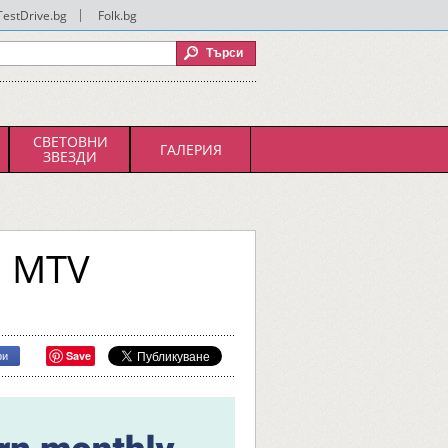
TestDrive.bg
|
Folk.bg
СВЕТОВНИ
ГАЛЕРИЯ
ЗВЕЗДИ
а MTV
Save
ри