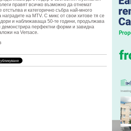
колеги правят всичко възможно да отнемат
е отстъпва и категорично събра най-много
 наградите на MTV. С микс от свои хитове тя се
, дори и наближаваща 50-те години, продължава
Тя демонстрира перфектни форми и завидна
заложи на Versace.
в