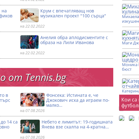
 на
Крум с впечатляващ нов
офиков
музикален проект "100 сърца"
Михаела 
изкушен
на 22.02.2022
Анелия обра аплодисментите с
образа на Лили Иванова
Маги Дж
на 22.02.2022
Моника 
бюст
 от Тennis.bg
Катерина
то в
Фонсека: Истината е, че
Фот
Кои са
стърс
Джокович иска да играем по-
малко…
футбол
на 07.08.2026
до 14 са
Небето е лимитът: 19-годишната
овно
Янева взe скалпа на 4-кратна…
на 07.08.2026