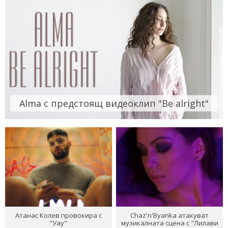
Alma с предстоящ видеоклип "Be alright"
Атанас Колев провокира с
Chaz'n'Byanka атакуват
"Уау"
музикалната сцена с "Лилави