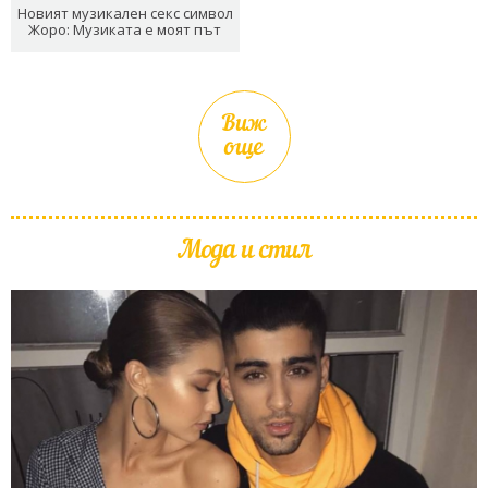
Новият музикален секс символ
Жоро: Музиката е моят път
Виж
още
Мода и стил