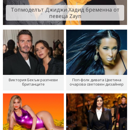
Топмоделът Джиджи Хадид бременна от
певеца Zayn
Виктория Бекъм разгневи
Поп-фолк дивата Цветина
британците
очарова световен дизайнер