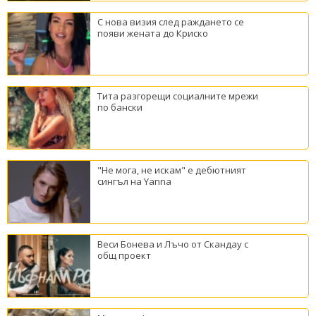
С нова визия след раждането се
появи жената до Криско
Тита разгорещи социалните мрежи
по бански
"Не мога, не искам" е дебютният
сингъл на Yanna
Веси Бонева и Лъчо от Скандау с
общ проект