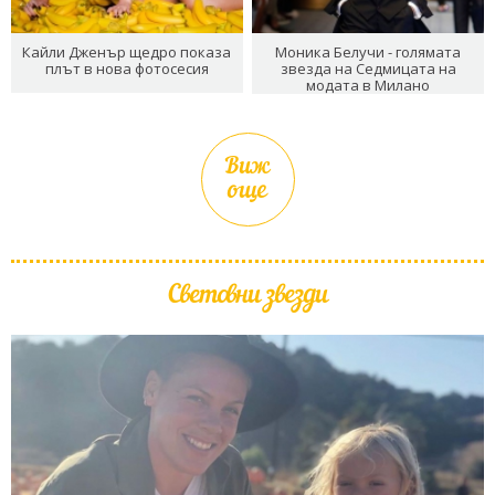
Кайли Дженър щедро показа
Моника Белучи - голямата
плът в нова фотосесия
звезда на Седмицата на
модата в Милано
Виж
още
Световни звезди