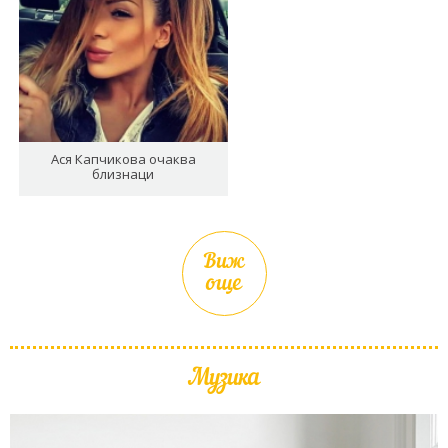
Ася Капчикова очаква
близнаци
Виж
още
Музика