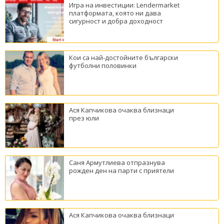
Игра на инвестиции: Lendermarket
платформата, която ни дава
сигурност и добра доходност
Кои са най-достойните български
футболни половинки
Ася Капчикова очаква близнаци
през юли
Саня Армутлиева отпразнува
рожден ден на парти с приятели
Ася Капчикова очаква близнаци