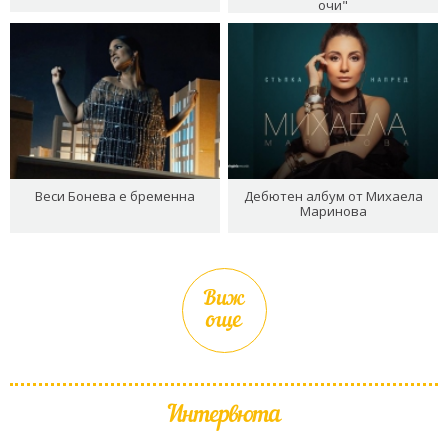
очи"
Веси Бонева е бременна
Дебютен албум от Михаела
Маринова
Виж
още
Интервюта