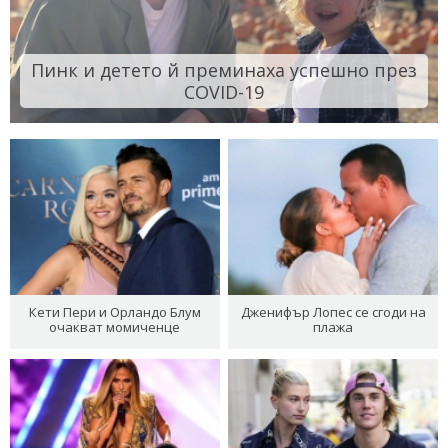
Пинк и детето й преминаха успешно през
COVID-19
Кети Пери и Орландо Блум
Дженифър Лопес се сгоди на
очакват момиченце
плажа