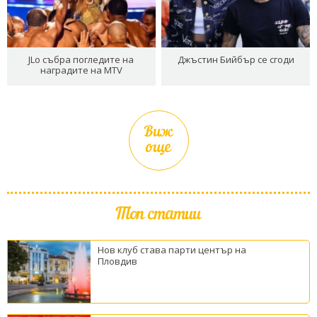
JLo събра погледите на
Джъстин Бийбър се сгоди
наградите на MTV
Виж
още
Топ статии
Нов клуб става парти център на
Пловдив