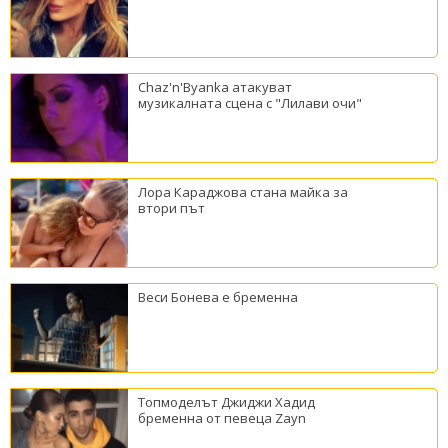
Chaz'n'Byanka атакуват
музикалната сцена с "Лилави очи"
Лора Караджова стана майка за
втори път
Веси Бонева е бременна
Топмоделът Джиджи Хадид
бременна от певеца Zayn