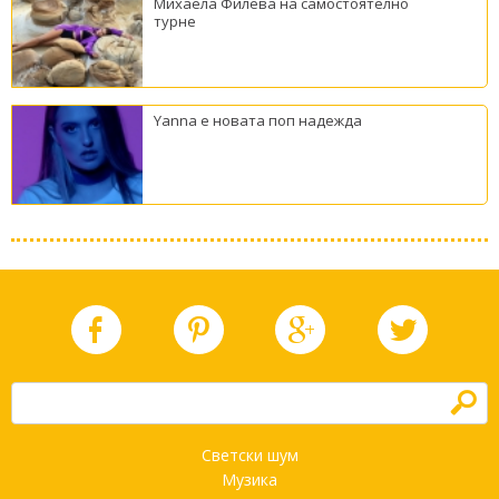
Михаела Филева на самостоятелно
турне
Yanna е новата поп надежда
h
Светски шум
Музика