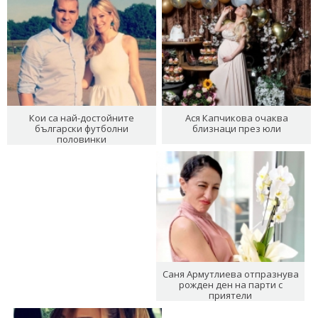
Кои са най-достойните
Ася Капчикова очаква
български футболни
близнаци през юли
половинки
Саня Армутлиева отпразнува
рожден ден на парти с
приятели