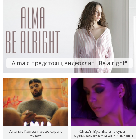
Alma с предстоящ видеоклип "Be alright"
Атанас Колев провокира с
Chaz'n'Byanka атакуват
"Уау"
музикалната сцена с "Лилави