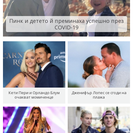
Пинк и детето й преминаха успешно през
COVID-19
Кети Пери и Орландо Блум
Дженифър Лопес се сгоди на
очакват момиченце
плажа