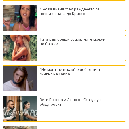
С нова визия след раждането се
появи жената до Криско
Тита разгорещи социалните мрежи
по бански
"Не мога, не искам" е дебютният
сингъл на Yanna
Веси Бонева и Лъчо от Скандау с
общ проект