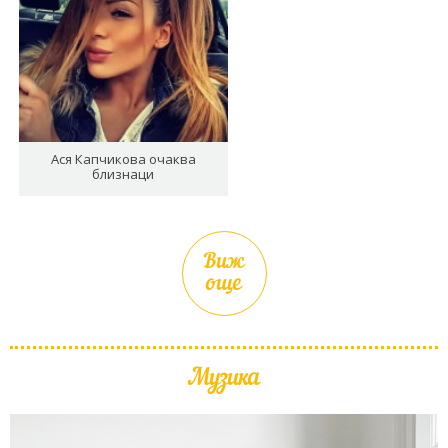
Ася Капчикова очаква
близнаци
Виж
още
Музика