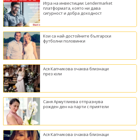
Игра на инвестиции: Lendermarket
платформата, която ни дава
сигурност и добра доходност
Кои са най-достойните български
футболни половинки
Ася Капчикова очаква близнаци
през юли
Саня Армутлиева отпразнува
рожден ден на парти с приятели
Ася Капчикова очаква близнаци