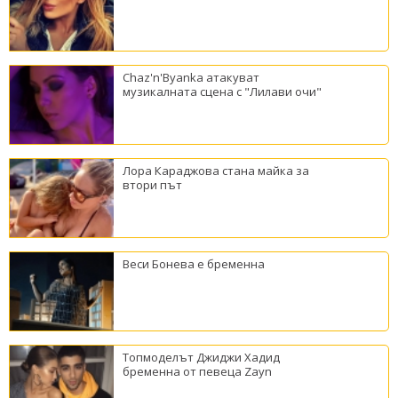
Chaz'n'Byanka атакуват
музикалната сцена с "Лилави очи"
Лора Караджова стана майка за
втори път
Веси Бонева е бременна
Топмоделът Джиджи Хадид
бременна от певеца Zayn