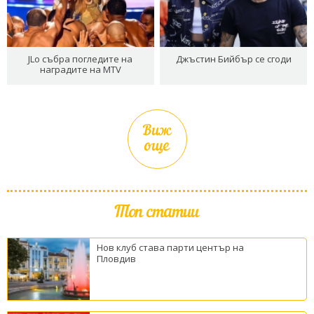
JLo събра погледите на
Джъстин Бийбър се сгоди
наградите на MTV
Виж
още
Топ статии
Нов клуб става парти център на
Пловдив