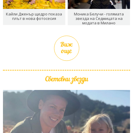
Кайли Дженър щедро показа
Моника Белучи - голямата
плът в нова фотосесия
звезда на Седмицата на
модата в Милано
Виж
още
Световни звезди