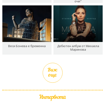
очи"
Веси Бонева е бременна
Дебютен албум от Михаела
Маринова
Виж
още
Интервюта