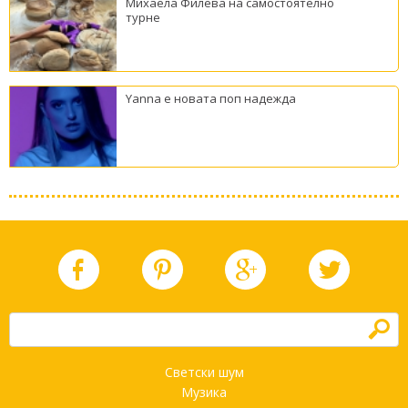
Михаела Филева на самостоятелно
турне
Yanna е новата поп надежда
h
Светски шум
Музика