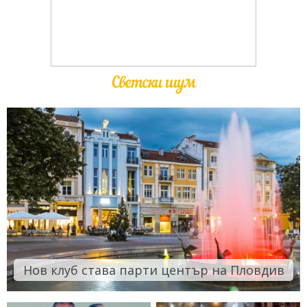
Светски шум
Нов клуб става парти център на Пловдив