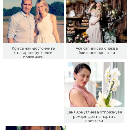
Кои са най-достойните
Ася Капчикова очаква
български футболни
близнаци през юли
половинки
Саня Армутлиева отпразнува
рожден ден на парти с
приятели