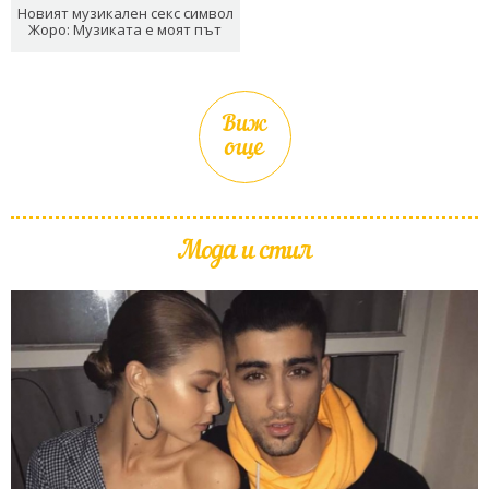
Новият музикален секс символ
Жоро: Музиката е моят път
Виж
още
Мода и стил