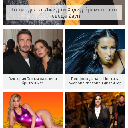
Топмоделът Джиджи Хадид бременна от
певеца Zayn
Виктория Бекъм разгневи
Поп-фолк дивата Цветина
британците
очарова световен дизайнер