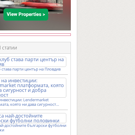
 статии
 става парти център на Пловдив
инвестиции: Lendermarket
ата, която ни дава сигурност…
ай-достойните български футболни
ки