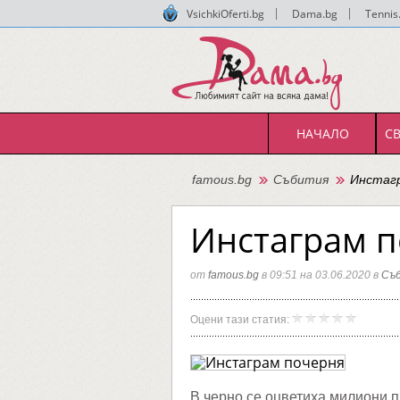
VsichkiOferti.bg
|
Dama.bg
|
Tennis
НАЧАЛО
С
famous.bg
Събития
Инстагр
Инстаграм 
от
famous.bg
в 09:51 на 03.06.2020 в
Съ
Инстаг
famous.
Оцени тази статия:
почерн
В черно се оцветиха милиони п