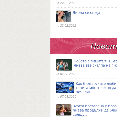
на 22.02.2022
Диона се сгоди
на 22.02.2022
Новото
Небето е лимитът: 19-
Янева взe скалпа на 4-
на 07.08.2026
Как българските люби
тениса могат лесно да
печелят…
на 07.08.2026
3-тата поставена е пова
Янева продължи да бле
срещу…