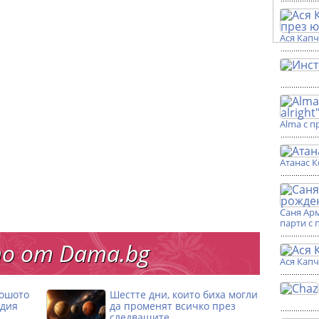
Ася Кап
Alma с п
Атанас К
Саня Ар
парти с 
о от Dama.bg
Ася Кап
лошото
Шестте дни, които биха могли
одия
да променят всичко през
следващите…