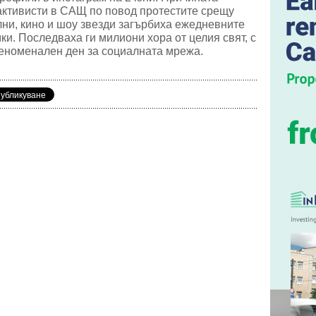
активисти в САЩ по повод протестите срещу
ни, кино и шоу звезди загърбиха ежедневните
ки. Последваха ги милиони хора от целия свят, с
феноменален ден за социалната мрежа.