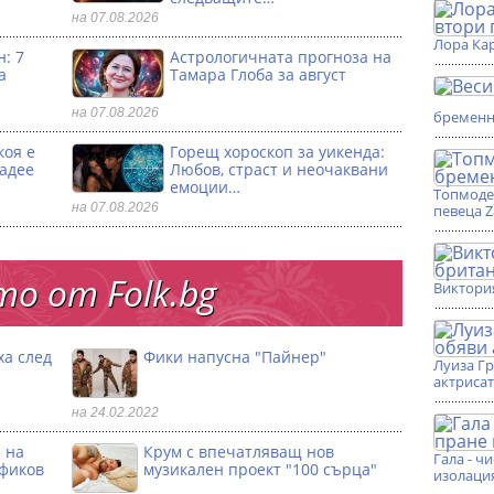
на 07.08.2026
Лора Кар
: 7
Астрологичната прогноза на
а
Тамара Глоба за август
на 07.08.2026
бремен
коя е
Горещ хороскоп за уикенда:
ладее
Любов, страст и неочаквани
емоции…
Топмоде
на 07.08.2026
певеца 
о от Folk.bg
Виктори
ха след
Фики напусна "Пайнер"
Луиза Г
актриса
на 24.02.2022
 на
Крум с впечатляващ нов
Гала - ч
офиков
музикален проект "100 сърца"
изолаци