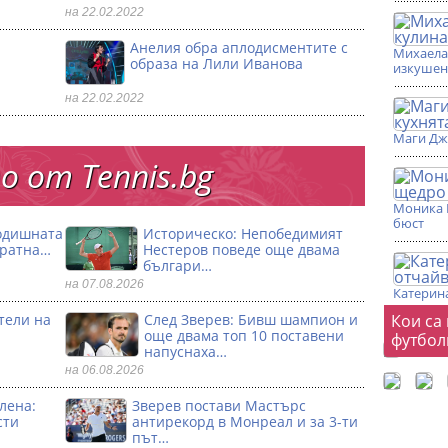
на 22.02.2022
Анелия обра аплодисментите с
Михаела 
образа на Лили Иванова
изкушен
на 22.02.2022
Маги Дж
 от Тennis.bg
Моника 
бюст
годишната
Историческо: Непобедимият
кратна…
Нестеров поведе още двама
българи…
на 07.08.2026
Катерина
Фот
тели на
След Зверев: Бивш шампион и
Кои са
още двама топ 10 поставени
футбол
напуснаха…
на 06.08.2026
лена:
Зверев постави Мастърс
сти
антирекорд в Монреал и за 3-ти
път…