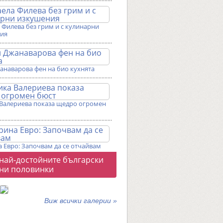
Филева без грим и с кулинарни
ия
анаварова фен на био кухнята
Валериева показа щедро огромен
 Евро: Започвам да се отчайвам
о
 най-достойните български
галерии
ни половинки
Виж всички галерии »