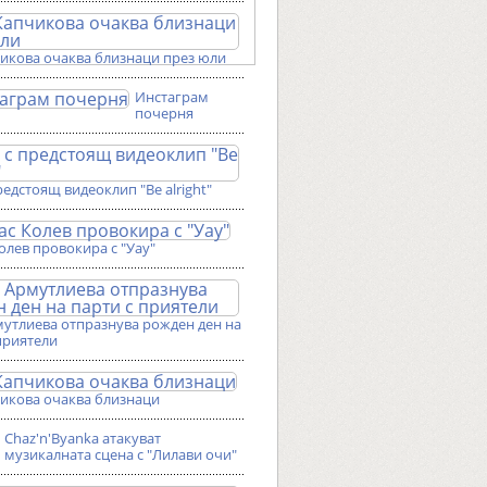
чикова очаква близнаци през юли
Инстаграм
почерня
редстоящ видеоклип "Be alright"
олев провокира с "Уау"
мутлиева отпразнува рожден ден на
приятели
чикова очаква близнаци
Chaz'n'Byanka атакуват
музикалната сцена с "Лилави очи"