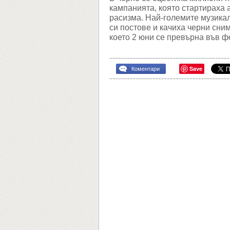
кампанията, която стартираха 
расизма. Най-големите музикал
си постове и качиха черни сним
което 2 юни се превърна във 
Save
Коментари