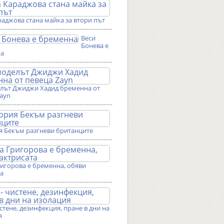
аджова стана майка за втори път
Веси
Бонева е
на
лът Джиджи Хадид бременна от
Zayn
я Бекъм разгневи британците
ригорова е бременна, обяви
та
истене, дезинфекция, пране в дни на
я