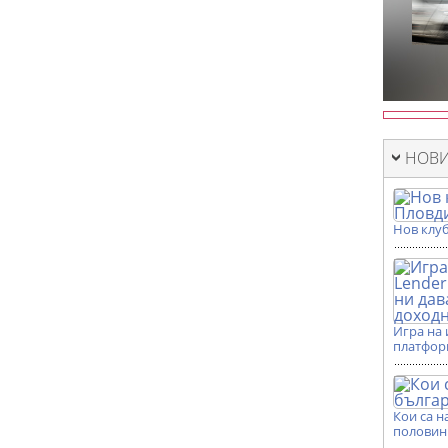
НОВИ
Нов клуб
Игра на 
платформ
Кои са н
половин