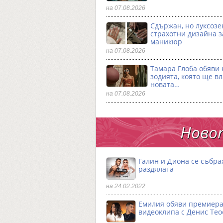
на 07.08.2026
Сдържан, но луксозен
страхотни дизайна з
маникюр
на 07.08.2026
Тамара Глоба обяви 
зодията, която ще в
новата…
на 07.08.2026
Новот
Галин и Диона се събра
раздялата
на 24.02.2022
Емилия обяви премиера
видеоклипа с Денис Те