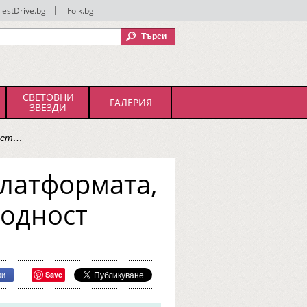
TestDrive.bg
|
Folk.bg
СВЕТОВНИ
ГАЛЕРИЯ
ЗВЕЗДИ
ност…
платформата,
ходност
Save
ри