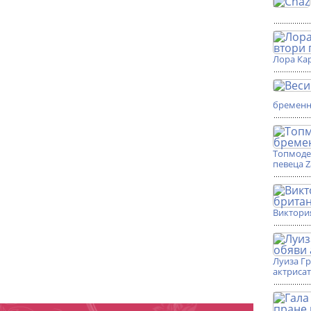
Лора Кар
бремен
Топмоде
певеца 
Виктори
Луиза Г
актриса