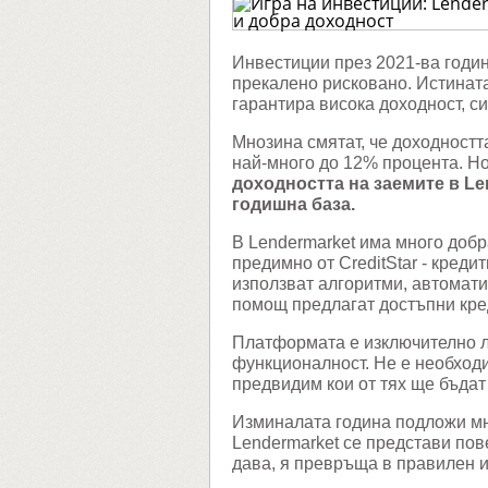
платфо
която
ни
дава
Инвестиции през 2021-ва годин
сигурно
прекалено рисковано. Истината
и
добра
гарантира висока доходност, си
доходн
Мнозина смятат, че доходностт
най-много до 12% процента. Н
доходността на заемите в Len
годишна база.
В Lendermarket има много добр
предимно от CreditStar - кредит
използват алгоритми, автомати
помощ предлагат достъпни кред
Платформата е изключително л
функционалност. Не е необходи
предвидим кои от тях ще бъдат
Изминалата година подложи мн
Lendermarket се представи пов
дава, я превръща в правилен и