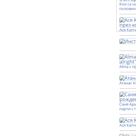
Кои са н
половин
Ася Кап
Alma с п
Атанас К
Саня Ар
парти с 
Ася Кап