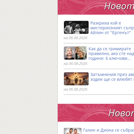
Новот
Разкриха кой е
мистериозният съпр
Айлин от "Ергенът"
на 06.08.2026
Как да се гримирате
правилно, ако сте над
години: 6 ключови…
на 06.08.2026
Затъмнения през авг
зодии ще се влюбят 
на 06.08.2026
Новот
Галин и Диона се събра