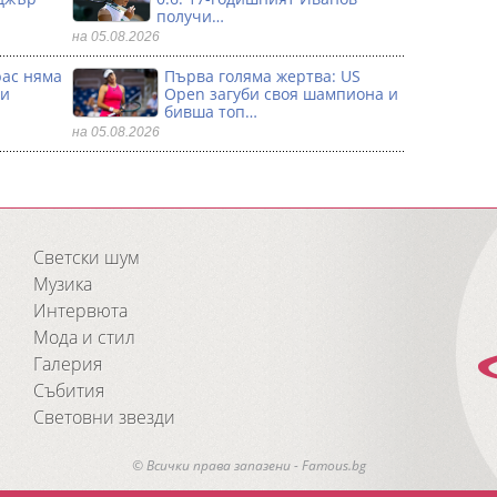
получи…
на 05.08.2026
рас няма
Първа гoляма жертва: US
 и
Open загуби своя шампиона и
бивша топ…
на 05.08.2026
Светски шум
Музика
Интервюта
Мода и стил
Галерия
Събития
Световни звезди
© Всички права запазени - Famous.bg