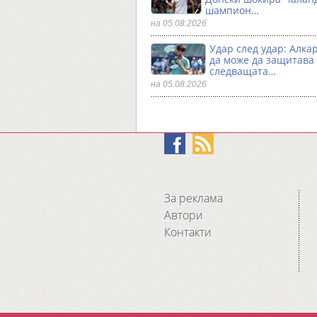
шампион…
на 05.08.2026
Удар след удар: Алка
да може да защитава
следващата…
на 05.08.2026
За реклама
Автори
Контакти