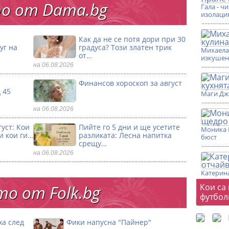
о от Dama.bg
Гала - ч
изолаци
Как да не се потя дори при 30
уг на
градуса? Този златен трик
Михаела 
от…
изкушен
на 06.08.2026
Финансов хороскоп за август
 45
Маги Дж
на 06.08.2026
уст: Кои
Пийте го 5 дни и ще усетите
Моника 
и кои ги…
разликата: Лесна напитка
бюст
срещу…
на 06.08.2026
Катерина
Фот
о от Folk.bg
Кои са
футбол
ха след
Фики напусна "Пайнер"