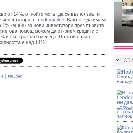
хви от 14%, от който могат да се възползват и
е инвеститори в
Lendermarket
. Важно е да имаме
а 1% кешбек за нови инвеститори през първите
 с негова помощ можем да открием кредити с
% и със срок до 6 месеца. По този начин,
ходността е над 14%.
НОВИ
|
ии
кешбек
Нов клуб
Игра на 
платформ