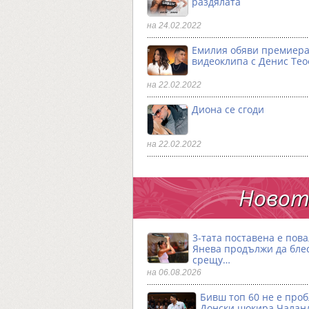
раздялата
на 24.02.2022
Емилия обяви премиера
видеоклипа с Денис Те
на 22.02.2022
Диона се сгоди
на 22.02.2022
Новото
3-тата поставена е пова
Янева продължи да бле
срещу…
на 06.08.2026
Бивш топ 60 не е проб
Донски шокира Чалан