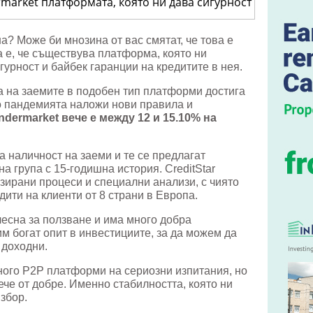
рмата,
а? Може би мнозина от вас смятат, че това е
ст
 е, че съществува платформа, която ни
гурност и байбек гаранции на кредитите в нея.
ост
а на заемите в подобен тип платформи достига
о пандемията наложи нови правила и
dermarket вече е между 12 и 15.10% на
а наличност на заеми и те се предлагат
на група с 15-годишна история. CreditStar
зирани процеси и специални анализи, с чиято
ити на клиенти от 8 страни в Европа.
есна за ползване и има много добра
м богат опит в инвестициите, за да можем да
 доходни.
ого P2P платформи на сериозни изпитания, но
ече от добре. Именно стабилността, която ни
збор.