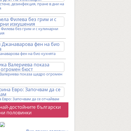
истене, дезинфекция, пране в дни на
я
Филева без грим и с кулинарни
ия
анаварова фен на био кухнята
Валериева показа щедро огромен
 Евро: Започвам да се отчайвам
о
 най-достойните български
галерии
ни половинки