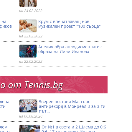
на 24.02.2022
 на
Крум с впечатляващ нов
офиков
музикален проект "100 сърца"
на 22.02.2022
Анелия обра аплодисментите с
образа на Лили Иванова
на 22.02.2022
 от Тennis.bg
лена:
Зверев постави Мастърс
сти
антирекорд в Монреал и за 3-ти
път…
на 06.08.2026
лем:
От №1 в света и 2 Шлема до 0:6
джър
0:6: 17-годишният Иванов