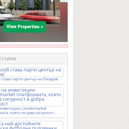
 статии
 става парти център на Пловдив
инвестиции: Lendermarket
ата, която ни дава сигурност…