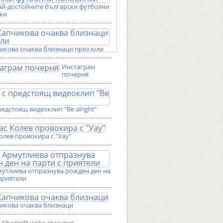
ай-достойните български футболни
ки
чикова очаква близнаци през юли
Инстаграм
почерня
редстоящ видеоклип "Be alright"
олев провокира с "Уау"
мутлиева отпразнува рожден ден на
приятели
чикова очаква близнаци