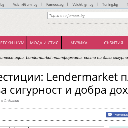
.bg
|
VsichkiGumi.bg
|
Famous.bg
|
VsichkiIgri.bg
|
Tuning.bg
|
ВЕТСКИ ШУМ
МОДА И СТИЛ
МУЗИКА
СЪБИТИЯ
 инвестиции: Lendermarket платформата, която ни дава сигур
естиции: Lendermarket 
ва сигурност и добра до
1 в
Събития
Комента
а
ции:
arket