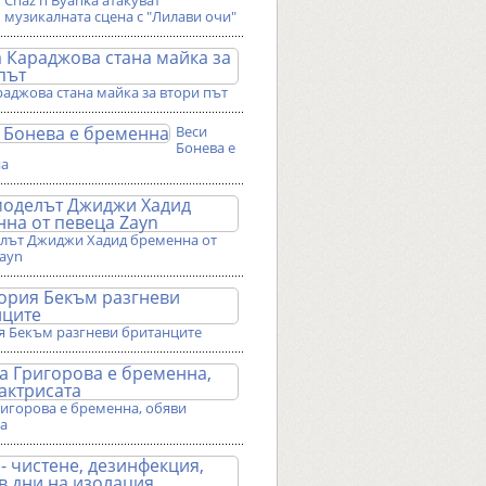
Chaz'n'Byanka атакуват
музикалната сцена с "Лилави очи"
аджова стана майка за втори път
Веси
Бонева е
на
лът Джиджи Хадид бременна от
Zayn
я Бекъм разгневи британците
ригорова е бременна, обяви
та