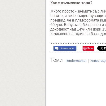
Как е възможно това?
Много просто - заемите са с ли
новите, и вече съществуващит
предвид, че в платформата им
60 дни. Бонусът е безсрочен и
доходност над 14% или дори 15
изчислено на годишна база, до
Save
Коментари
Теми
|
lendermarket
инвестиц