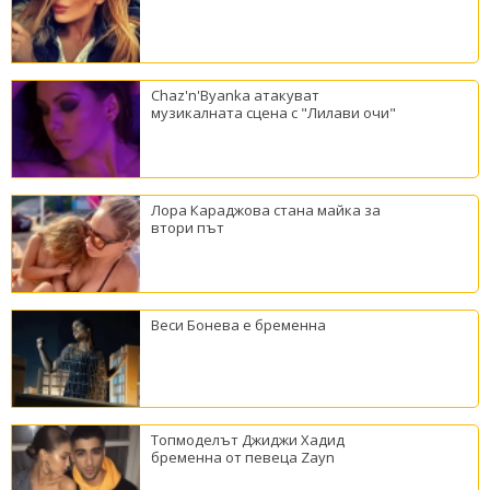
Chaz'n'Byanka атакуват
музикалната сцена с "Лилави очи"
Лора Караджова стана майка за
втори път
Веси Бонева е бременна
Топмоделът Джиджи Хадид
бременна от певеца Zayn