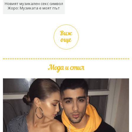
Новият музикален секс символ
Жоро: Музиката е моят път
Виж
още
Мода и стил