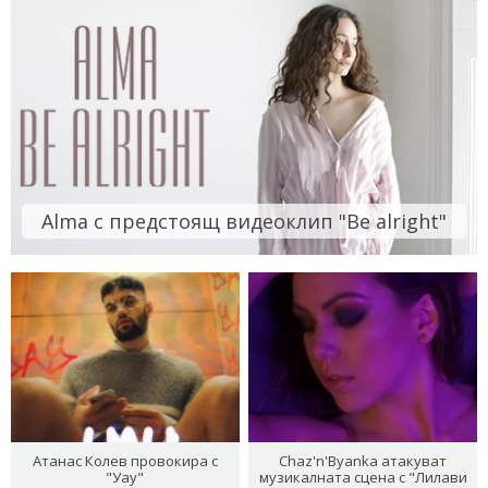
Alma с предстоящ видеоклип "Be alright"
Атанас Колев провокира с
Chaz'n'Byanka атакуват
"Уау"
музикалната сцена с "Лилави