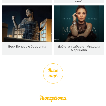
очи"
Веси Бонева е бременна
Дебютен албум от Михаела
Маринова
Виж
още
Интервюта