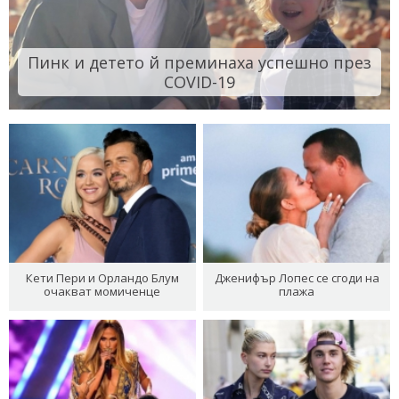
Пинк и детето й преминаха успешно през
COVID-19
Кети Пери и Орландо Блум
Дженифър Лопес се сгоди на
очакват момиченце
плажа