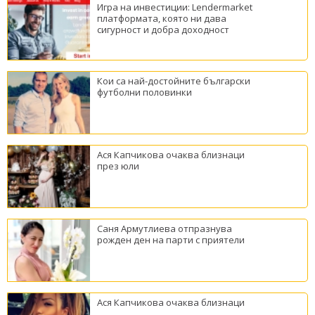
Игра на инвестиции: Lendermarket
платформата, която ни дава
сигурност и добра доходност
Кои са най-достойните български
футболни половинки
Ася Капчикова очаква близнаци
през юли
Саня Армутлиева отпразнува
рожден ден на парти с приятели
Ася Капчикова очаква близнаци