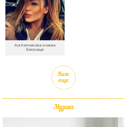
Ася Капчикова очаква
близнаци
Виж
още
Музика