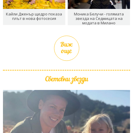
Кайли Дженър щедро показа
Моника Белучи - голямата
плът в нова фотосесия
звезда на Седмицата на
модата в Милано
Виж
още
Световни звезди