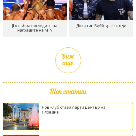
JLo събра погледите на
Джъстин Бийбър се сгоди
наградите на MTV
Виж
още
Топ статии
Нов клуб става парти център на
Пловдив