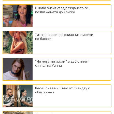
С нова визия след раждането се
появи жената до Криско
Тита разгорещи социалните мрежи
по бански
"Не мога, не искам" е дебютният
сингъл на Yanna
Веси Бонева и Лъчо от Скандау с
общ проект