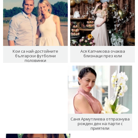
Кои са най-достойните
Ася Капчикова очаква
български футболни
близнаци през юли
половинки
Саня Армутлиева отпразнува
рожден ден на парти с
приятели