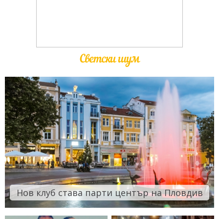
Светски шум
Нов клуб става парти център на Пловдив