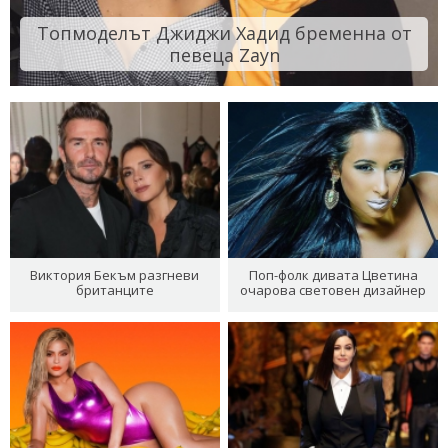
Топмоделът Джиджи Хадид бременна от
певеца Zayn
Виктория Бекъм разгневи
Поп-фолк дивата Цветина
британците
очарова световен дизайнер