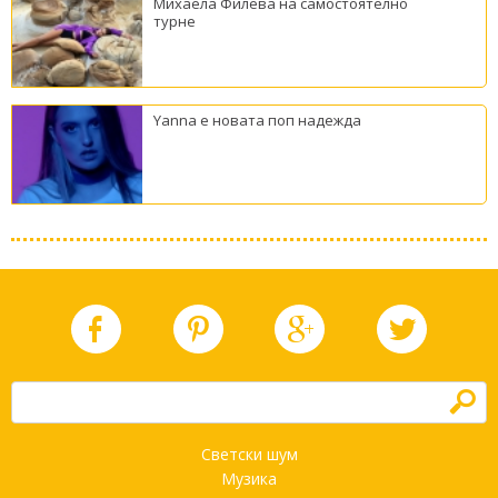
Михаела Филева на самостоятелно
турне
Yanna е новата поп надежда
h
Светски шум
Музика