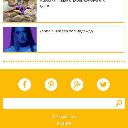
Михаела Филева на самостоятелно
турне
Yanna е новата поп надежда
h
Светски шум
Музика