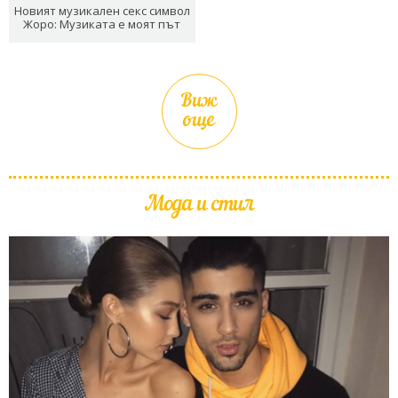
Новият музикален секс символ
Жоро: Музиката е моят път
Виж
още
Мода и стил