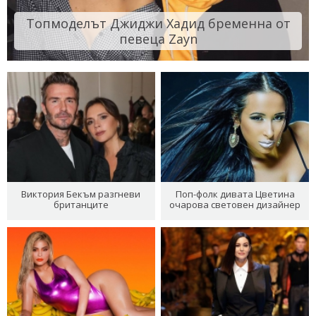
Топмоделът Джиджи Хадид бременна от
певеца Zayn
Виктория Бекъм разгневи
Поп-фолк дивата Цветина
британците
очарова световен дизайнер