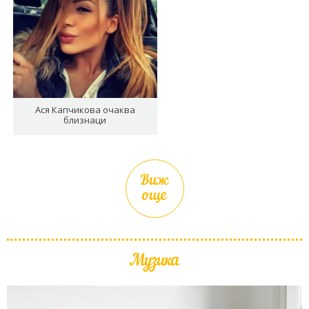
Ася Капчикова очаква
близнаци
Виж
още
Музика