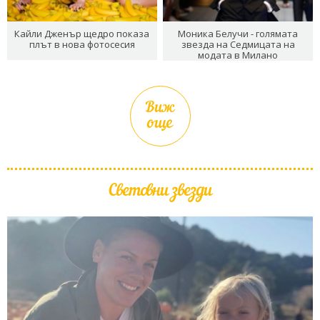
Кайли Дженър щедро показа
Моника Белучи - голямата
плът в нова фотосесия
звезда на Седмицата на
модата в Милано
Виж
още
Световни звезди