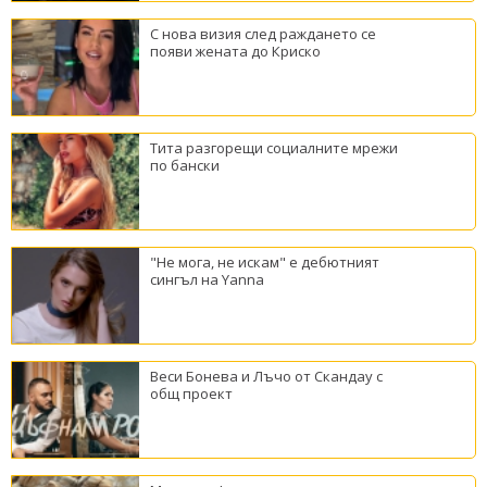
С нова визия след раждането се
появи жената до Криско
Тита разгорещи социалните мрежи
по бански
"Не мога, не искам" е дебютният
сингъл на Yanna
Веси Бонева и Лъчо от Скандау с
общ проект