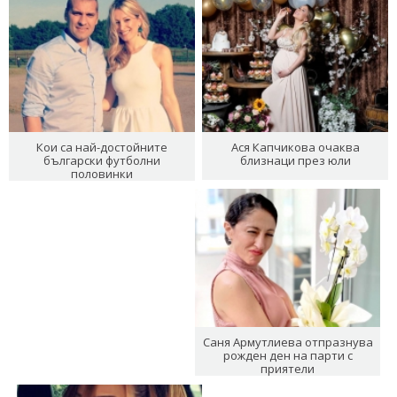
Кои са най-достойните
Ася Капчикова очаква
български футболни
близнаци през юли
половинки
Саня Армутлиева отпразнува
рожден ден на парти с
приятели