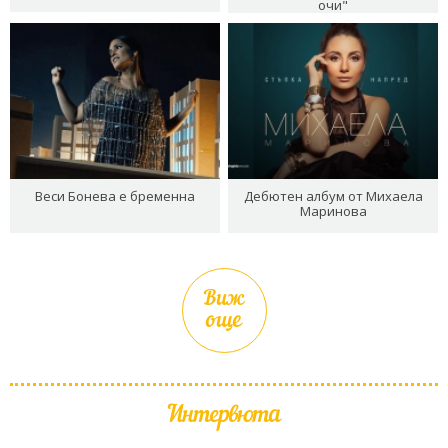
очи"
Веси Бонева е бременна
Дебютен албум от Михаела
Маринова
Виж
още
Интервюта