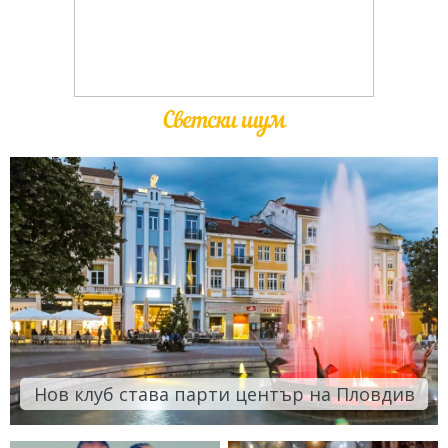
Светски шум
Нов клуб става парти център на Пловдив