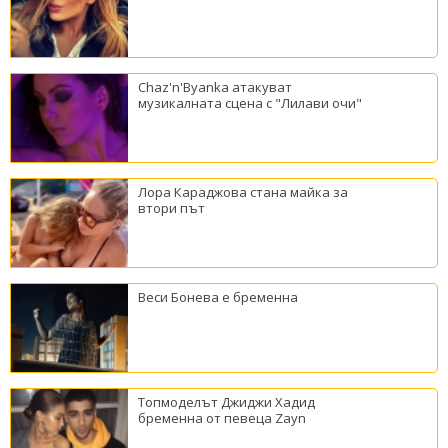
Chaz'n'Byanka атакуват
музикалната сцена с "Лилави очи"
Лора Караджова стана майка за
втори път
Веси Бонева е бременна
Топмоделът Джиджи Хадид
бременна от певеца Zayn