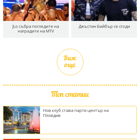
JLo събра погледите на
Джъстин Бийбър се сгоди
наградите на MTV
Виж
още
Топ статии
Нов клуб става парти център на
Пловдив