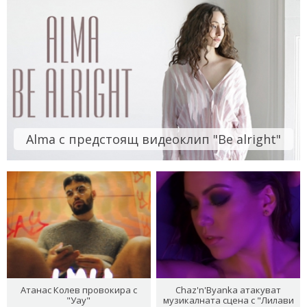
Alma с предстоящ видеоклип "Be alright"
Атанас Колев провокира с
Chaz'n'Byanka атакуват
"Уау"
музикалната сцена с "Лилави