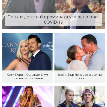
Пинк и детето й преминаха успешно през
COVID-19
Кети Пери и Орландо Блум
Дженифър Лопес се сгоди на
очакват момиченце
плажа