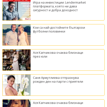
Игра на инвестиции: Lendermarket
платформата, която ни дава
сигурност и добра доходност
Кои са най-достойните български
футболни половинки
Ася Капчикова очаква близнаци
през юли
Саня Армутлиева отпразнува
рожден ден на парти с приятели
Ася Капчикова очаква близнаци