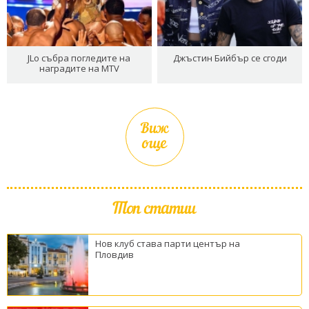
JLo събра погледите на
Джъстин Бийбър се сгоди
наградите на MTV
Виж
още
Топ статии
Нов клуб става парти център на
Пловдив