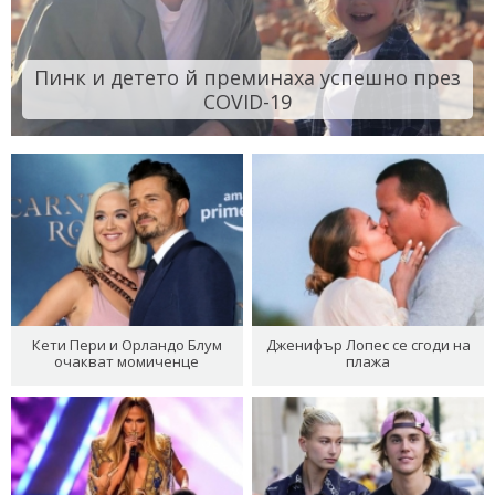
Пинк и детето й преминаха успешно през
COVID-19
Кети Пери и Орландо Блум
Дженифър Лопес се сгоди на
очакват момиченце
плажа