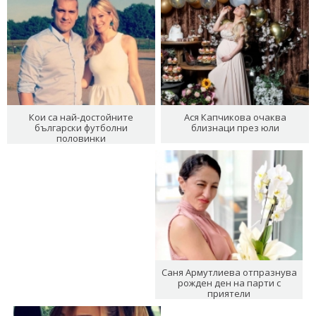
Кои са най-достойните
Ася Капчикова очаква
български футболни
близнаци през юли
половинки
Саня Армутлиева отпразнува
рожден ден на парти с
приятели