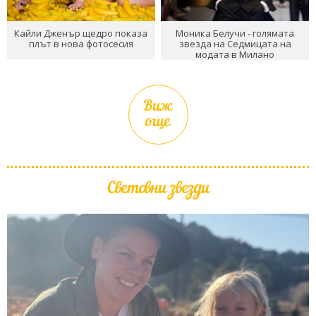
Кайли Дженър щедро показа
Моника Белучи - голямата
плът в нова фотосесия
звезда на Седмицата на
модата в Милано
Виж
още
Световни звезди