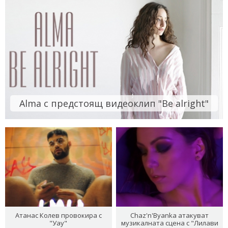
Alma с предстоящ видеоклип "Be alright"
Атанас Колев провокира с
Chaz'n'Byanka атакуват
"Уау"
музикалната сцена с "Лилави