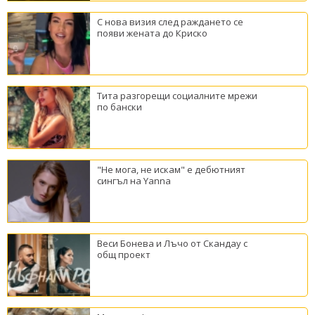
С нова визия след раждането се
появи жената до Криско
Тита разгорещи социалните мрежи
по бански
"Не мога, не искам" е дебютният
сингъл на Yanna
Веси Бонева и Лъчо от Скандау с
общ проект