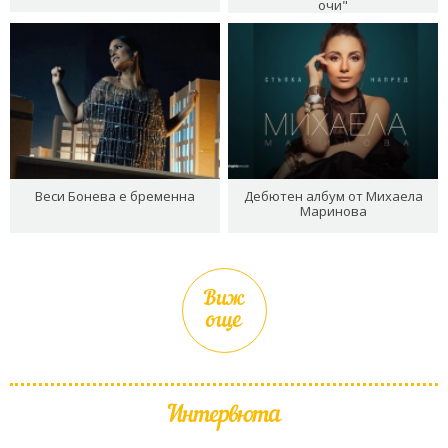
очи"
Веси Бонева е бременна
Дебютен албум от Михаела
Маринова
Виж
още
Интервюта