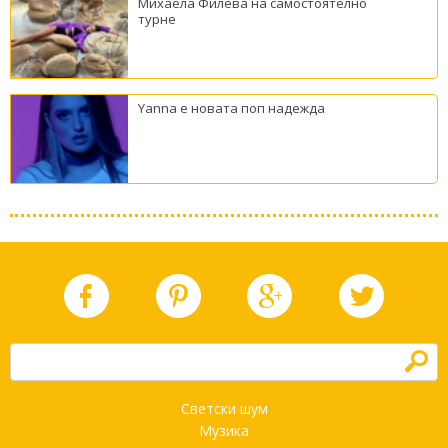
Михаела Филева на самостоятелно
турне
Yanna е новата поп надежда
h
Светски шум
Музика