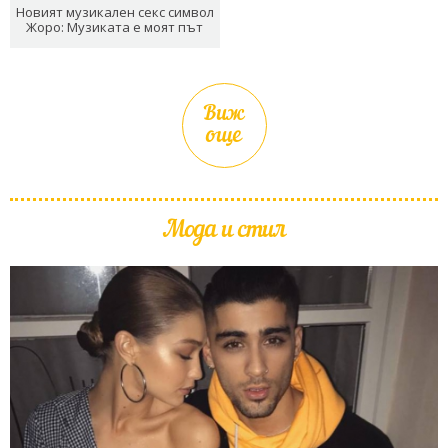
Новият музикален секс символ
Жоро: Музиката е моят път
Виж
още
Мода и стил