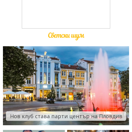
Светски шум
Нов клуб става парти център на Пловдив