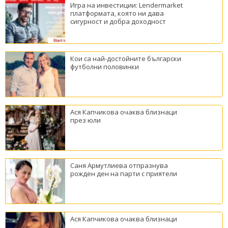
Игра на инвестиции: Lendermarket
платформата, която ни дава
сигурност и добра доходност
Кои са най-достойните български
футболни половинки
Ася Капчикова очаква близнаци
през юли
Саня Армутлиева отпразнува
рожден ден на парти с приятели
Ася Капчикова очаква близнаци