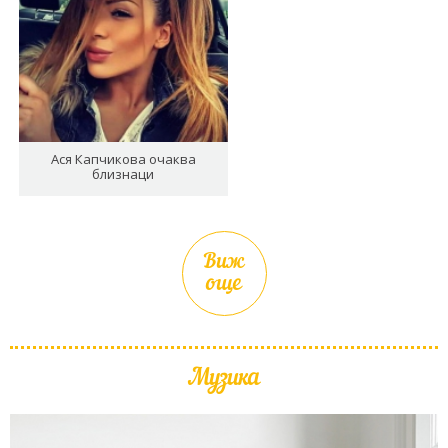
Ася Капчикова очаква
близнаци
Виж
още
Музика