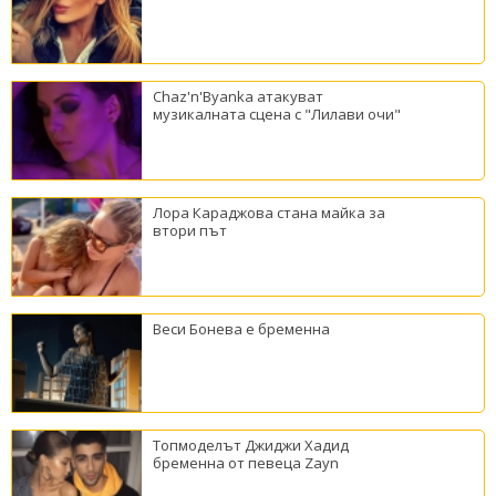
Chaz'n'Byanka атакуват
музикалната сцена с "Лилави очи"
Лора Караджова стана майка за
втори път
Веси Бонева е бременна
Топмоделът Джиджи Хадид
бременна от певеца Zayn