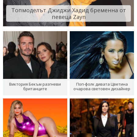
Топмоделът Джиджи Хадид бременна от
певеца Zayn
Виктория Бекъм разгневи
Поп-фолк дивата Цветина
британците
очарова световен дизайнер