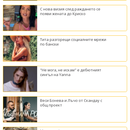
С нова визия след раждането се
появи жената до Криско
Тита разгорещи социалните мрежи
по бански
"Не мога, не искам" е дебютният
сингъл на Yanna
Веси Бонева и Лъчо от Скандау с
общ проект