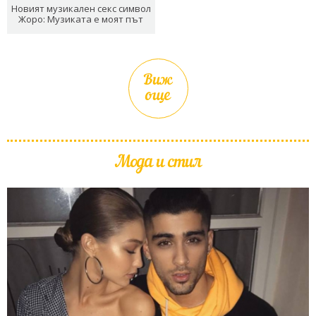
Новият музикален секс символ
Жоро: Музиката е моят път
Виж
още
Мода и стил