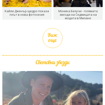
Кайли Дженър щедро показа
Моника Белучи - голямата
плът в нова фотосесия
звезда на Седмицата на
модата в Милано
Виж
още
Световни звезди