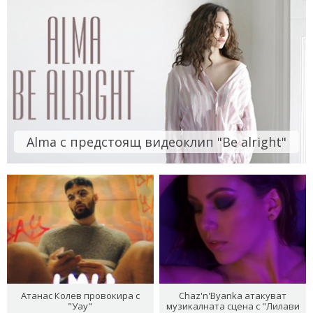
Alma с предстоящ видеоклип "Be alright"
Атанас Колев провокира с
Chaz'n'Byanka атакуват
"Уау"
музикалната сцена с "Лилави