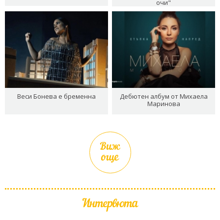
очи"
Веси Бонева е бременна
Дебютен албум от Михаела
Маринова
Виж
още
Интервюта