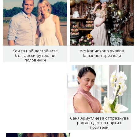
Кои са най-достойните
Ася Капчикова очаква
български футболни
близнаци през юли
половинки
Саня Армутлиева отпразнува
рожден ден на парти с
приятели