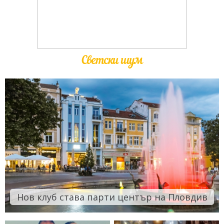
Светски шум
Нов клуб става парти център на Пловдив