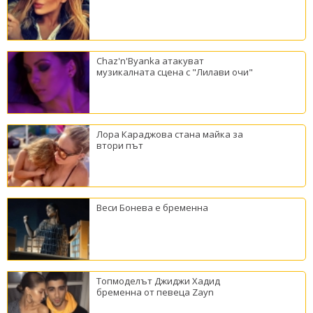
Chaz'n'Byanka атакуват
музикалната сцена с "Лилави очи"
Лора Караджова стана майка за
втори път
Веси Бонева е бременна
Топмоделът Джиджи Хадид
бременна от певеца Zayn