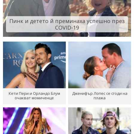
Пинк и детето й преминаха успешно през
COVID-19
Кети Пери и Орландо Блум
Дженифър Лопес се сгоди на
очакват момиченце
плажа