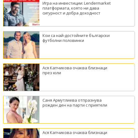
Игра на инвестиции: Lendermarket
платформата, която ни дава
сигурност и добра доходност
Кои са най-достойните български
футболни половинки
Ася Капчикова очаква близнаци
през юли
Саня Армутлиева отпразнува
рожден ден на парти с приятели
Ася Капчикова очаква близнаци