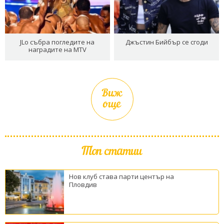
JLo събра погледите на
Джъстин Бийбър се сгоди
наградите на MTV
Виж
още
Топ статии
Нов клуб става парти център на
Пловдив