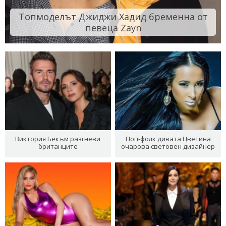
Топмоделът Джиджи Хадид бременна от
певеца Zayn
Виктория Бекъм разгневи
Поп-фолк дивата Цветина
британците
очарова световен дизайнер