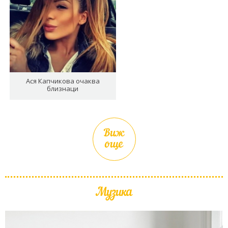
Ася Капчикова очаква
близнаци
Виж
още
Музика