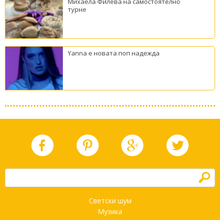
Михаела Филева на самостоятелно
турне
Yanna е новата поп надежда
h
Светски шум
Музика