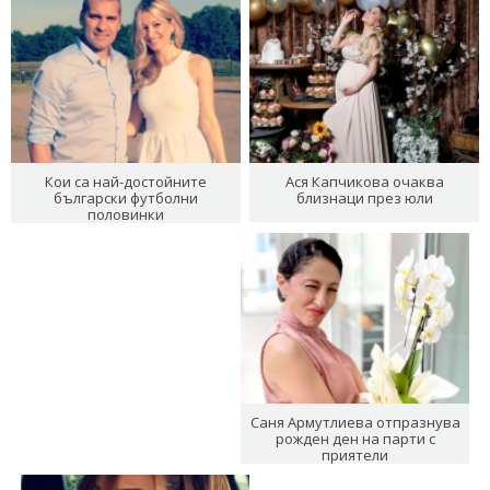
Кои са най-достойните
Ася Капчикова очаква
български футболни
близнаци през юли
половинки
Саня Армутлиева отпразнува
рожден ден на парти с
приятели