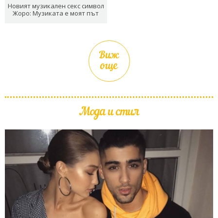
Новият музикален секс символ
Жоро: Музиката е моят път
Виж
още
Мода и стил