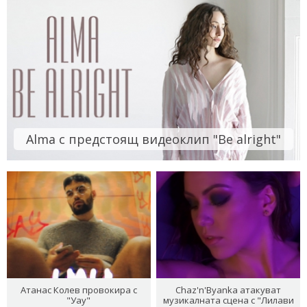
Alma с предстоящ видеоклип "Be alright"
Атанас Колев провокира с
Chaz'n'Byanka атакуват
"Уау"
музикалната сцена с "Лилави