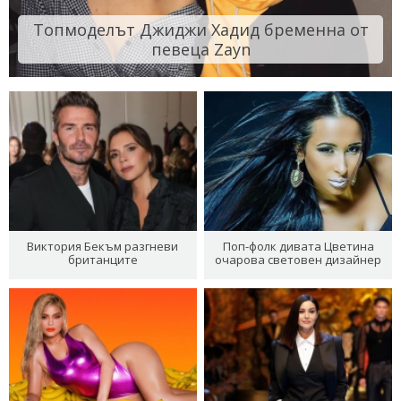
Топмоделът Джиджи Хадид бременна от
певеца Zayn
Виктория Бекъм разгневи
Поп-фолк дивата Цветина
британците
очарова световен дизайнер