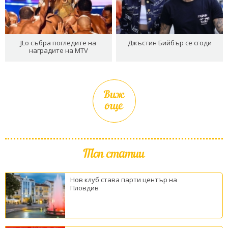
JLo събра погледите на
Джъстин Бийбър се сгоди
наградите на MTV
Виж
още
Топ статии
Нов клуб става парти център на
Пловдив