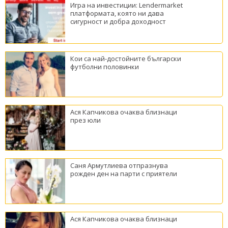
Игра на инвестиции: Lendermarket
платформата, която ни дава
сигурност и добра доходност
Кои са най-достойните български
футболни половинки
Ася Капчикова очаква близнаци
през юли
Саня Армутлиева отпразнува
рожден ден на парти с приятели
Ася Капчикова очаква близнаци