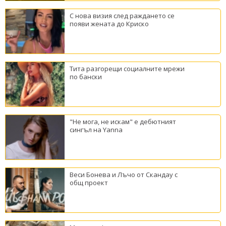
С нова визия след раждането се
появи жената до Криско
Тита разгорещи социалните мрежи
по бански
"Не мога, не искам" е дебютният
сингъл на Yanna
Веси Бонева и Лъчо от Скандау с
общ проект