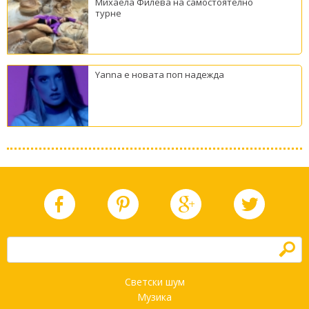
Михаела Филева на самостоятелно
турне
Yanna е новата поп надежда
h
Светски шум
Музика