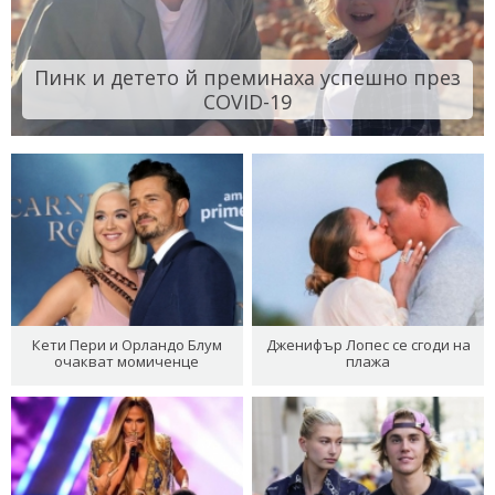
Пинк и детето й преминаха успешно през
COVID-19
Кети Пери и Орландо Блум
Дженифър Лопес се сгоди на
очакват момиченце
плажа