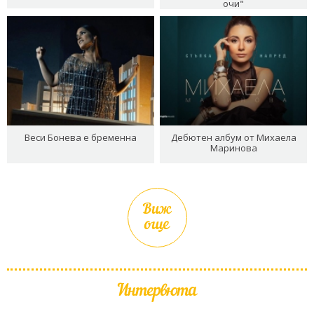
очи"
Веси Бонева е бременна
Дебютен албум от Михаела
Маринова
Виж
още
Интервюта