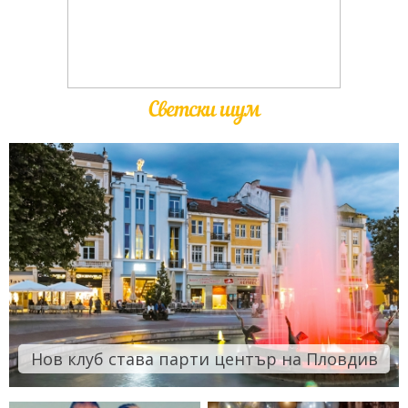
Светски шум
Нов клуб става парти център на Пловдив