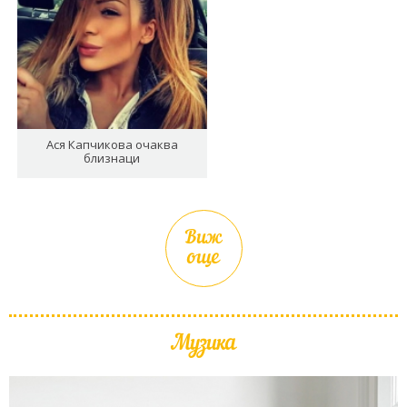
Ася Капчикова очаква
близнаци
Виж
още
Музика