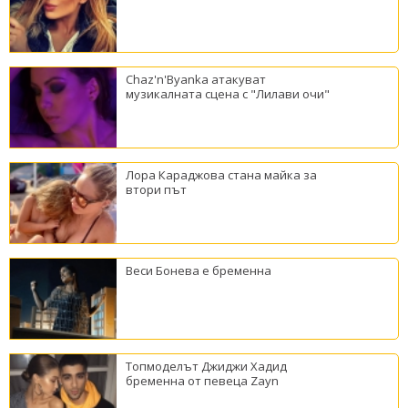
Chaz'n'Byanka атакуват
музикалната сцена с "Лилави очи"
Лора Караджова стана майка за
втори път
Веси Бонева е бременна
Топмоделът Джиджи Хадид
бременна от певеца Zayn