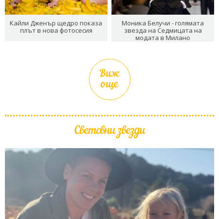
Кайли Дженър щедро показа
Моника Белучи - голямата
плът в нова фотосесия
звезда на Седмицата на
модата в Милано
Виж
още
Световни звезди