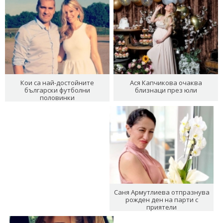
Кои са най-достойните
Ася Капчикова очаква
български футболни
близнаци през юли
половинки
Саня Армутлиева отпразнува
рожден ден на парти с
приятели