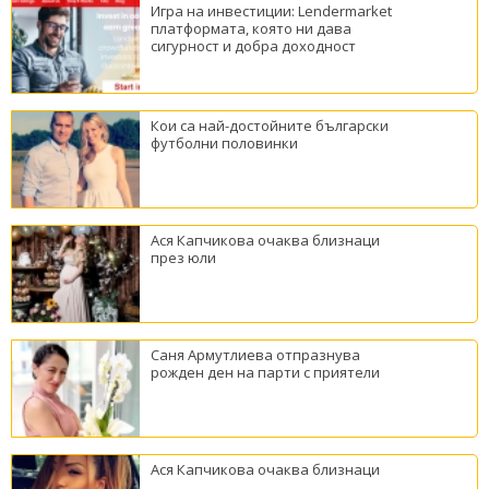
Игра на инвестиции: Lendermarket
платформата, която ни дава
сигурност и добра доходност
Кои са най-достойните български
футболни половинки
Ася Капчикова очаква близнаци
през юли
Саня Армутлиева отпразнува
рожден ден на парти с приятели
Ася Капчикова очаква близнаци