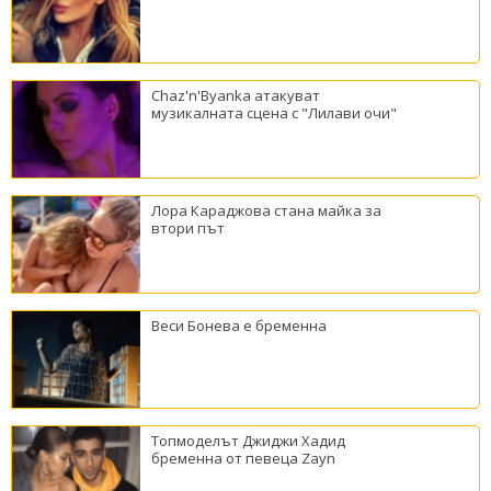
Chaz'n'Byanka атакуват
музикалната сцена с "Лилави очи"
Лора Караджова стана майка за
втори път
Веси Бонева е бременна
Топмоделът Джиджи Хадид
бременна от певеца Zayn