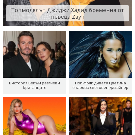
Топмоделът Джиджи Хадид бременна от
певеца Zayn
Виктория Бекъм разгневи
Поп-фолк дивата Цветина
британците
очарова световен дизайнер