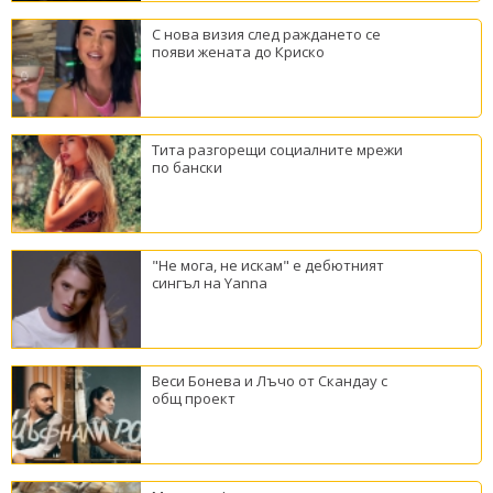
С нова визия след раждането се
появи жената до Криско
Тита разгорещи социалните мрежи
по бански
"Не мога, не искам" е дебютният
сингъл на Yanna
Веси Бонева и Лъчо от Скандау с
общ проект