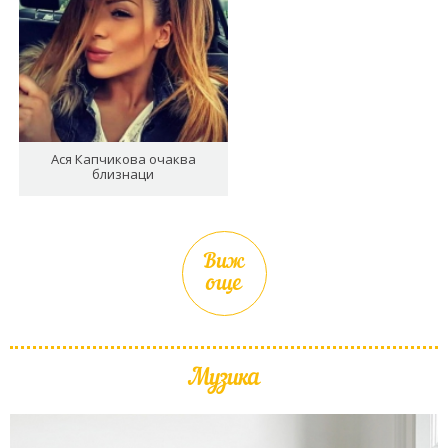
Ася Капчикова очаква
близнаци
Виж
още
Музика