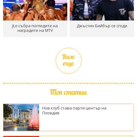
JLo събра погледите на
Джъстин Бийбър се сгоди
наградите на MTV
Виж
още
Топ статии
Нов клуб става парти център на
Пловдив