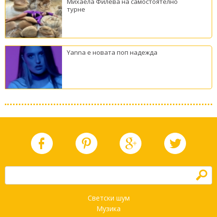
Михаела Филева на самостоятелно
турне
Yanna е новата поп надежда
h
Светски шум
Музика