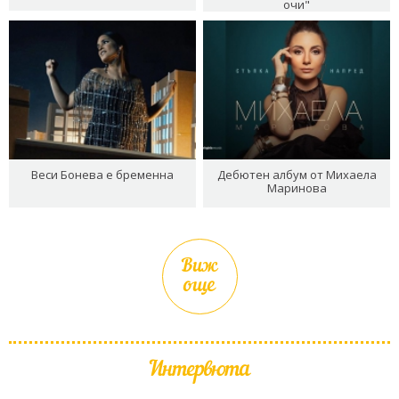
очи"
Веси Бонева е бременна
Дебютен албум от Михаела
Маринова
Виж
още
Интервюта