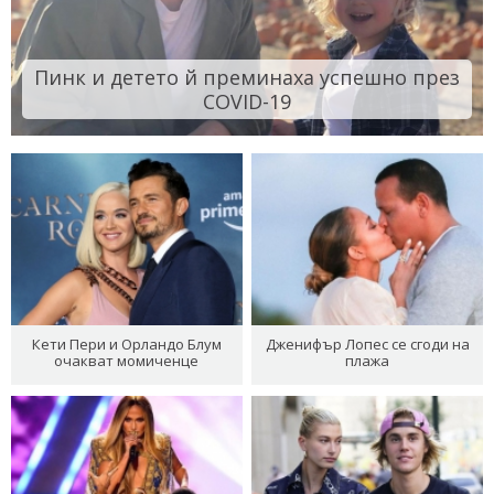
Пинк и детето й преминаха успешно през
COVID-19
Кети Пери и Орландо Блум
Дженифър Лопес се сгоди на
очакват момиченце
плажа