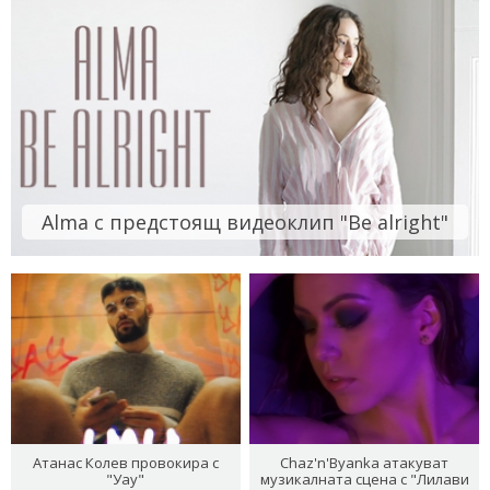
Alma с предстоящ видеоклип "Be alright"
Атанас Колев провокира с
Chaz'n'Byanka атакуват
"Уау"
музикалната сцена с "Лилави