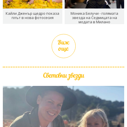
Кайли Дженър щедро показа
Моника Белучи - голямата
плът в нова фотосесия
звезда на Седмицата на
модата в Милано
Виж
още
Световни звезди