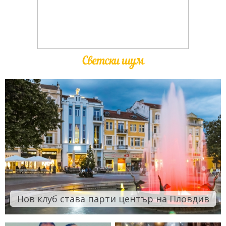
Светски шум
Нов клуб става парти център на Пловдив