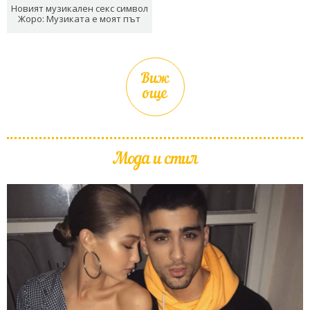
Новият музикален секс символ
Жоро: Музиката е моят път
Виж
още
Мода и стил