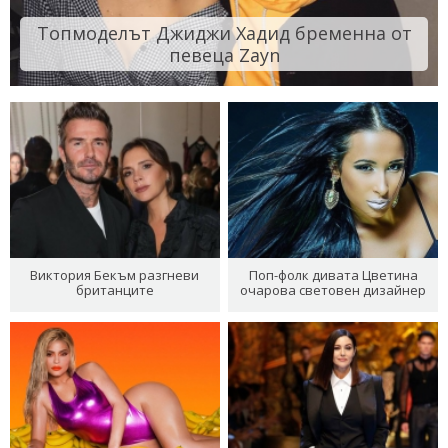
Топмоделът Джиджи Хадид бременна от
певеца Zayn
Виктория Бекъм разгневи
Поп-фолк дивата Цветина
британците
очарова световен дизайнер