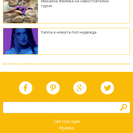
Михаела Филева на самостоятелно
турне
Yanna е новата поп надежда
h
Светски шум
Музика