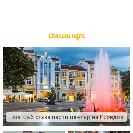
Светски шум
Нов клуб става парти център на Пловдив