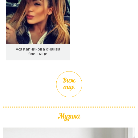
Ася Капчикова очаква
близнаци
Виж
още
Музика