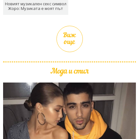
Новият музикален секс символ
Жоро: Музиката е моят път
Виж
още
Мода и стил