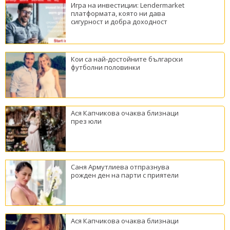
Игра на инвестиции: Lendermarket
платформата, която ни дава
сигурност и добра доходност
Кои са най-достойните български
футболни половинки
Ася Капчикова очаква близнаци
през юли
Саня Армутлиева отпразнува
рожден ден на парти с приятели
Ася Капчикова очаква близнаци