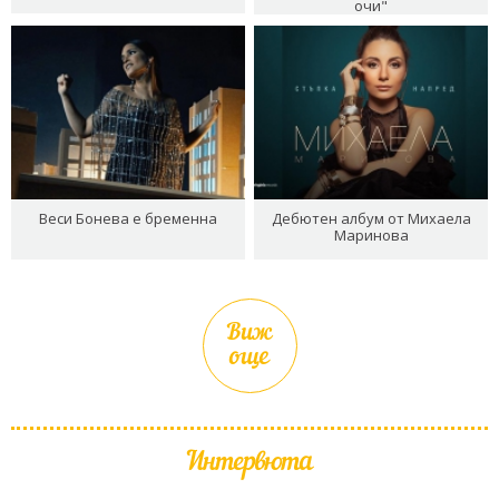
очи"
Веси Бонева е бременна
Дебютен албум от Михаела
Маринова
Виж
още
Интервюта