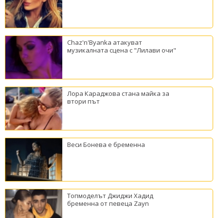
Chaz'n'Byanka атакуват
музикалната сцена с "Лилави очи"
Лора Караджова стана майка за
втори път
Веси Бонева е бременна
Топмоделът Джиджи Хадид
бременна от певеца Zayn