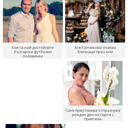
Кои са най-достойните
Ася Капчикова очаква
български футболни
близнаци през юли
половинки
Саня Армутлиева отпразнува
рожден ден на парти с
приятели