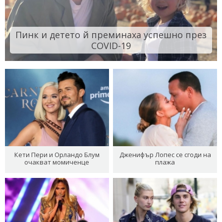
Пинк и детето й преминаха успешно през
COVID-19
Кети Пери и Орландо Блум
Дженифър Лопес се сгоди на
очакват момиченце
плажа