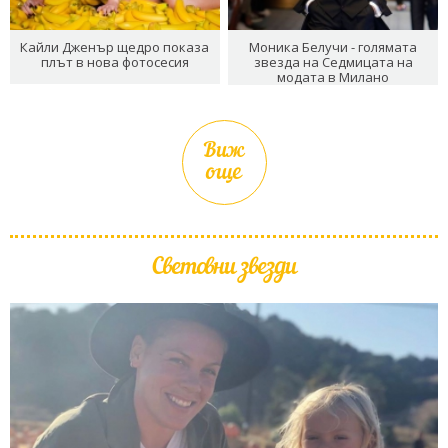
Кайли Дженър щедро показа
Моника Белучи - голямата
плът в нова фотосесия
звезда на Седмицата на
модата в Милано
Виж
още
Световни звезди