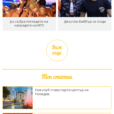
JLo събра погледите на
Джъстин Бийбър се сгоди
наградите на MTV
Виж
още
Топ статии
Нов клуб става парти център на
Пловдив