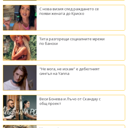
С нова визия след раждането се
появи жената до Криско
Тита разгорещи социалните мрежи
по бански
"Не мога, не искам" е дебютният
сингъл на Yanna
Веси Бонева и Лъчо от Скандау с
общ проект