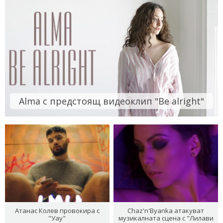
Alma с предстоящ видеоклип "Be alright"
Атанас Колев провокира с
Chaz'n'Byanka атакуват
"Уау"
музикалната сцена с "Лилави