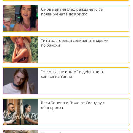
С нова визия след раждането се
появи жената до Криско
Тита разгорещи социалните мрежи
по бански
"Не мога, не искам" е дебютният
сингъл на Yanna
Веси Бонева и Лъчо от Скандау с
общ проект