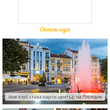
Светски шум
Нов клуб става парти център на Пловдив