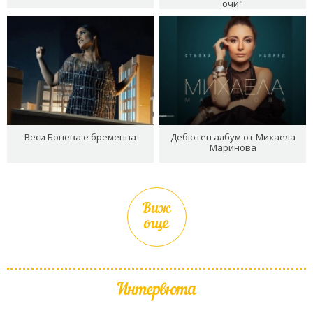
очи"
Веси Бонева е бременна
Дебютен албум от Михаела
Маринова
Виж
още
Интервюта