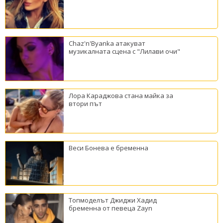
Chaz'n'Byanka атакуват
музикалната сцена с "Лилави очи"
Лора Караджова стана майка за
втори път
Веси Бонева е бременна
Топмоделът Джиджи Хадид
бременна от певеца Zayn