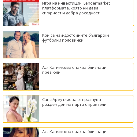
Игра на инвестиции: Lendermarket
платформата, която ни дава
сигурност и добра доходност
Кои са най-достойните български
футболни половинки
Ася Капчикова очаква близнаци
през юли
Саня Армутлиева отпразнува
рожден ден на парти с приятели
Ася Капчикова очаква близнаци