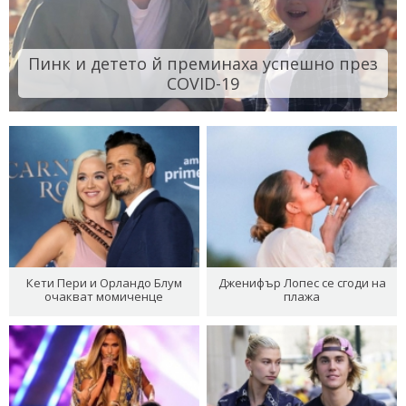
Пинк и детето й преминаха успешно през
COVID-19
Кети Пери и Орландо Блум
Дженифър Лопес се сгоди на
очакват момиченце
плажа