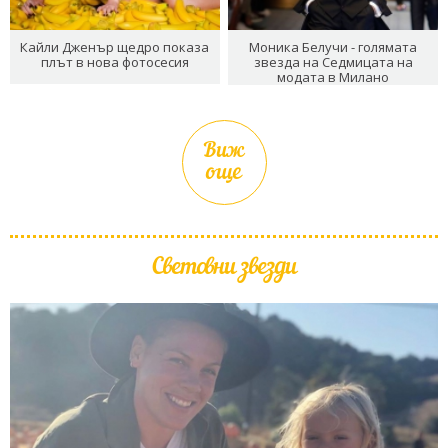
Кайли Дженър щедро показа
Моника Белучи - голямата
плът в нова фотосесия
звезда на Седмицата на
модата в Милано
Виж
още
Световни звезди