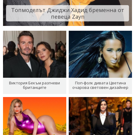
Топмоделът Джиджи Хадид бременна от
певеца Zayn
Виктория Бекъм разгневи
Поп-фолк дивата Цветина
британците
очарова световен дизайнер