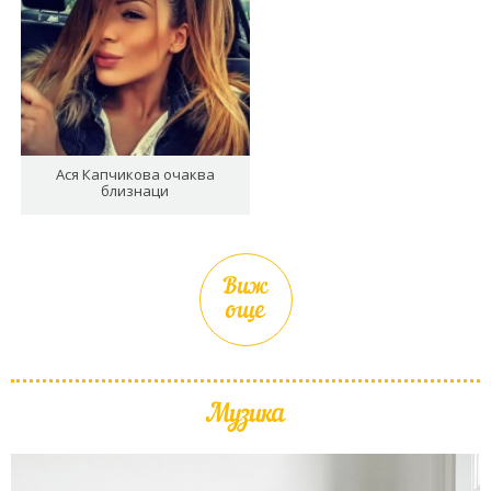
Ася Капчикова очаква
близнаци
Виж
още
Музика