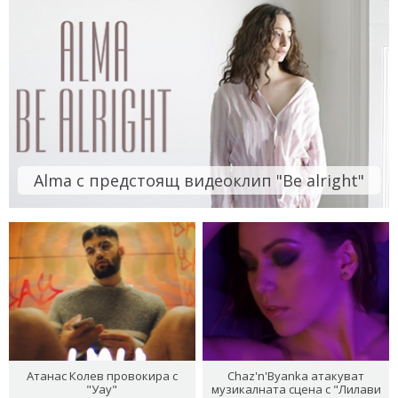
Alma с предстоящ видеоклип "Be alright"
Атанас Колев провокира с
Chaz'n'Byanka атакуват
"Уау"
музикалната сцена с "Лилави