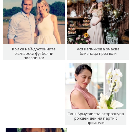
Кои са най-достойните
Ася Капчикова очаква
български футболни
близнаци през юли
половинки
Саня Армутлиева отпразнува
рожден ден на парти с
приятели