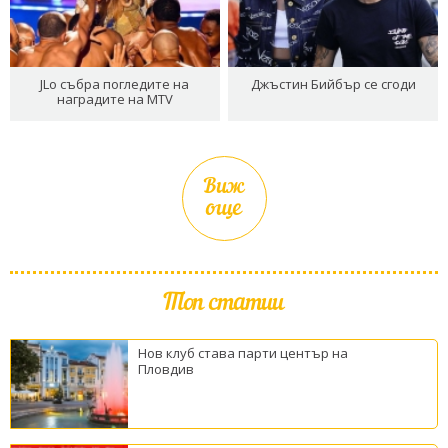
JLo събра погледите на
Джъстин Бийбър се сгоди
наградите на MTV
Виж
още
Топ статии
Нов клуб става парти център на
Пловдив