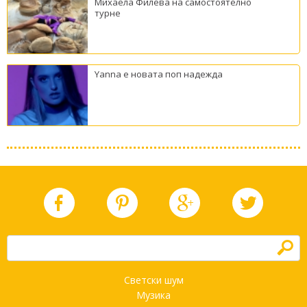
Михаела Филева на самостоятелно
турне
Yanna е новата поп надежда
h
Светски шум
Музика