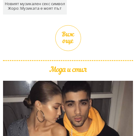
Новият музикален секс символ
Жоро: Музиката е моят път
Виж
още
Мода и стил