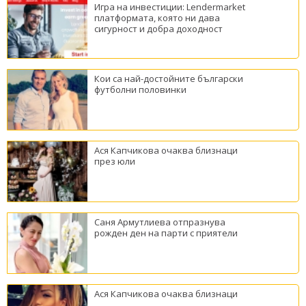
Игра на инвестиции: Lendermarket
платформата, която ни дава
сигурност и добра доходност
Кои са най-достойните български
футболни половинки
Ася Капчикова очаква близнаци
през юли
Саня Армутлиева отпразнува
рожден ден на парти с приятели
Ася Капчикова очаква близнаци