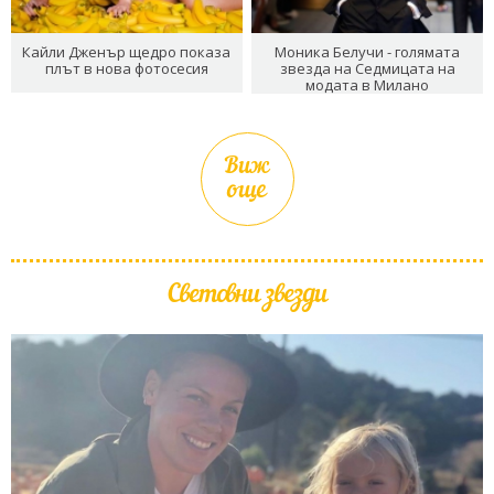
Кайли Дженър щедро показа
Моника Белучи - голямата
плът в нова фотосесия
звезда на Седмицата на
модата в Милано
Виж
още
Световни звезди