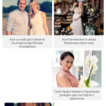
Кои са най-достойните
Ася Капчикова очаква
български футболни
близнаци през юли
половинки
Саня Армутлиева отпразнува
рожден ден на парти с
приятели