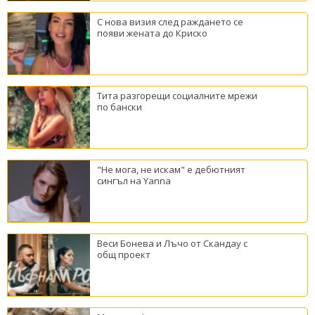
С нова визия след раждането се
появи жената до Криско
Тита разгорещи социалните мрежи
по бански
"Не мога, не искам" е дебютният
сингъл на Yanna
Веси Бонева и Лъчо от Скандау с
общ проект