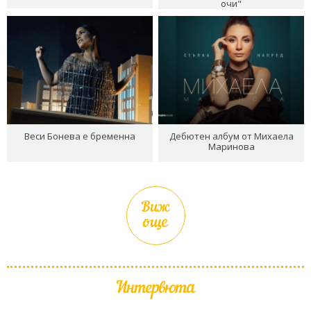
очи"
Веси Бонева е бременна
Дебютен албум от Михаела
Маринова
Виж
още
Интервюта