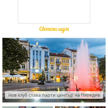
Светски шум
Нов клуб става парти център на Пловдив