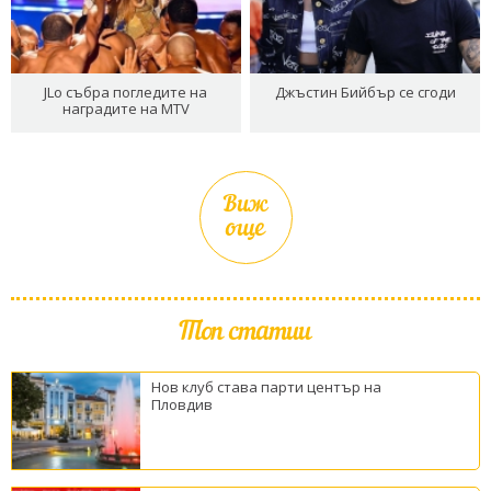
JLo събра погледите на
Джъстин Бийбър се сгоди
наградите на MTV
Виж
още
Топ статии
Нов клуб става парти център на
Пловдив