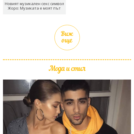
Новият музикален секс символ
Жоро: Музиката е моят път
Виж
още
Мода и стил