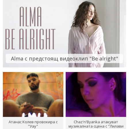
Alma с предстоящ видеоклип "Be alright"
Атанас Колев провокира с
Chaz'n'Byanka атакуват
"Уау"
музикалната сцена с "Лилави