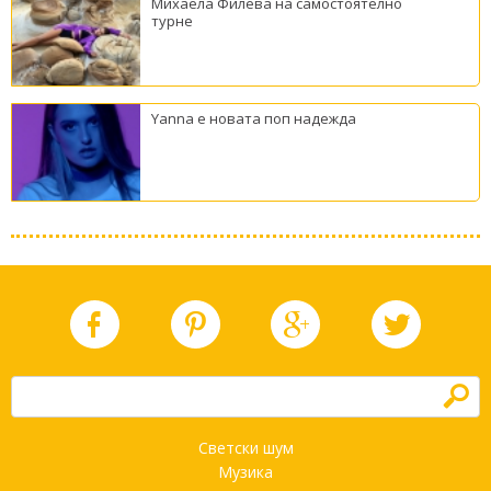
Михаела Филева на самостоятелно
турне
Yanna е новата поп надежда
h
Светски шум
Музика