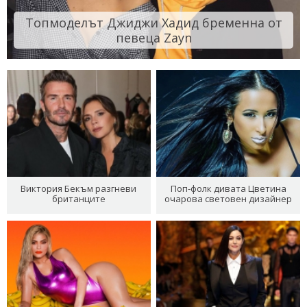
Топмоделът Джиджи Хадид бременна от
певеца Zayn
Виктория Бекъм разгневи
Поп-фолк дивата Цветина
британците
очарова световен дизайнер