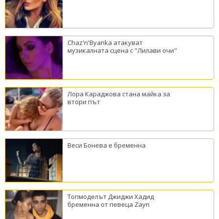
Chaz'n'Byanka атакуват
музикалната сцена с "Лилави очи"
Лора Караджова стана майка за
втори път
Веси Бонева е бременна
Топмоделът Джиджи Хадид
бременна от певеца Zayn