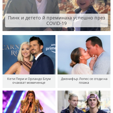
Пинк и детето й преминаха успешно през
COVID-19
Кети Пери и Орландо Блум
Дженифър Лопес се сгоди на
очакват момиченце
плажа