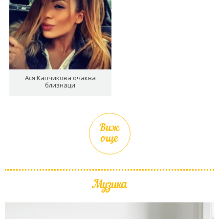
Ася Капчикова очаква
близнаци
Виж
още
Музика