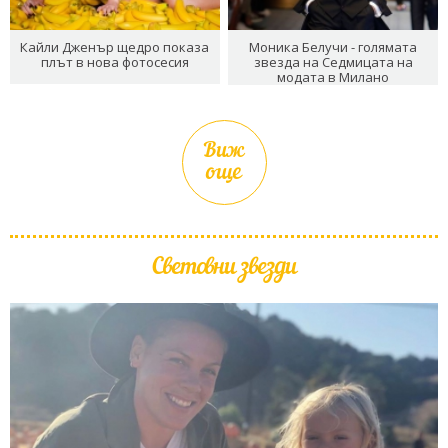
Кайли Дженър щедро показа
Моника Белучи - голямата
плът в нова фотосесия
звезда на Седмицата на
модата в Милано
Виж
още
Световни звезди