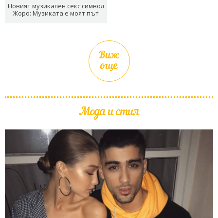
Новият музикален секс символ
Жоро: Музиката е моят път
Виж
още
Мода и стил