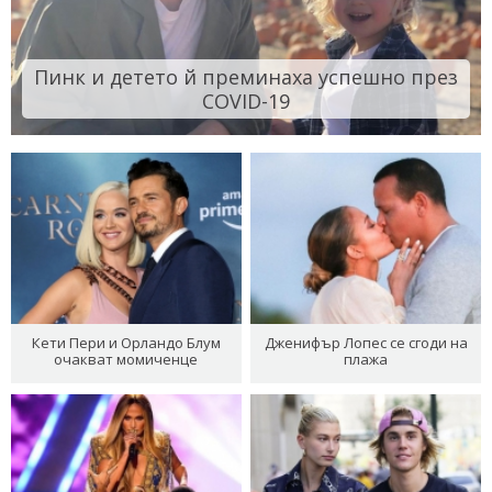
Пинк и детето й преминаха успешно през
COVID-19
Кети Пери и Орландо Блум
Дженифър Лопес се сгоди на
очакват момиченце
плажа