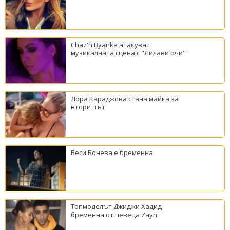
Chaz'n'Byanka атакуват
музикалната сцена с "Лилави очи"
Лора Караджова стана майка за
втори път
Веси Бонева е бременна
Топмоделът Джиджи Хадид
бременна от певеца Zayn