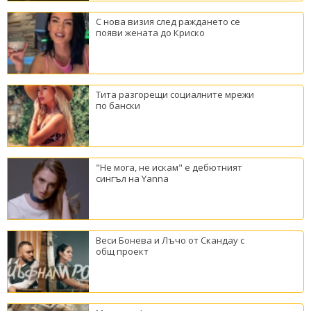
С нова визия след раждането се
появи жената до Криско
Тита разгорещи социалните мрежи
по бански
"Не мога, не искам" е дебютният
сингъл на Yanna
Веси Бонева и Лъчо от Скандау с
общ проект