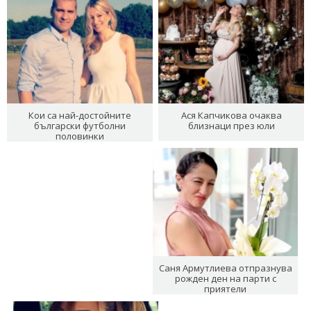
Кои са най-достойните
Ася Капчикова очаква
български футболни
близнаци през юли
половинки
Саня Армутлиева отпразнува
рожден ден на парти с
приятели