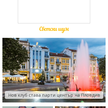
Светски шум
Нов клуб става парти център на Пловдив