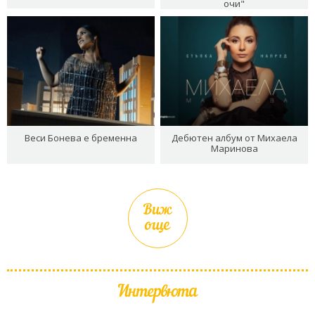
очи"
Веси Бонева е бременна
Дебютен албум от Михаела
Маринова
Виж
още
Интервюта