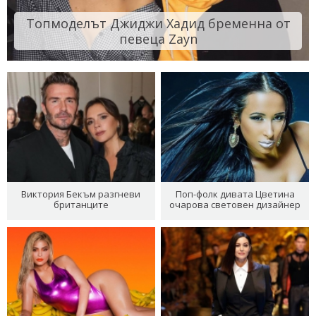
Топмоделът Джиджи Хадид бременна от
певеца Zayn
Виктория Бекъм разгневи
Поп-фолк дивата Цветина
британците
очарова световен дизайнер