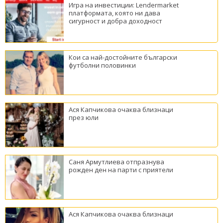
Игра на инвестиции: Lendermarket
платформата, която ни дава
сигурност и добра доходност
Кои са най-достойните български
футболни половинки
Ася Капчикова очаква близнаци
през юли
Саня Армутлиева отпразнува
рожден ден на парти с приятели
Ася Капчикова очаква близнаци