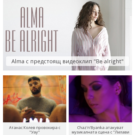
Alma с предстоящ видеоклип "Be alright"
Атанас Колев провокира с
Chaz'n'Byanka атакуват
"Уау"
музикалната сцена с "Лилави