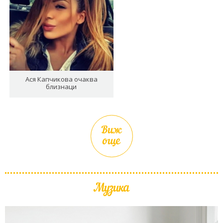
Ася Капчикова очаква
близнаци
Виж
още
Музика