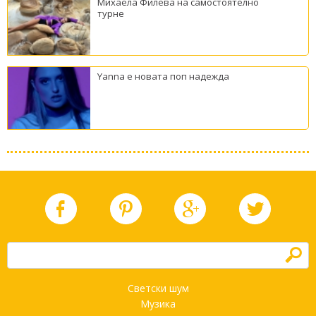
Михаела Филева на самостоятелно
турне
Yanna е новата поп надежда
h
Светски шум
Музика