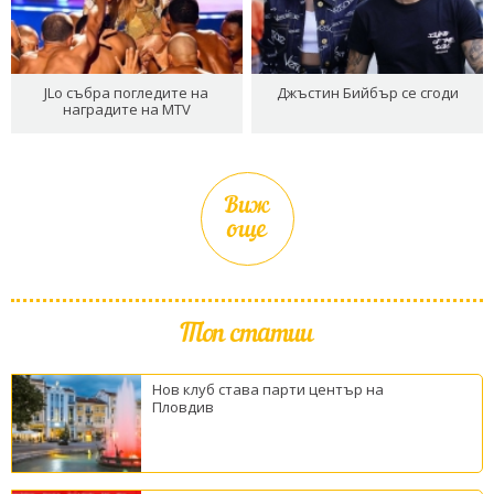
JLo събра погледите на
Джъстин Бийбър се сгоди
наградите на MTV
Виж
още
Топ статии
Нов клуб става парти център на
Пловдив