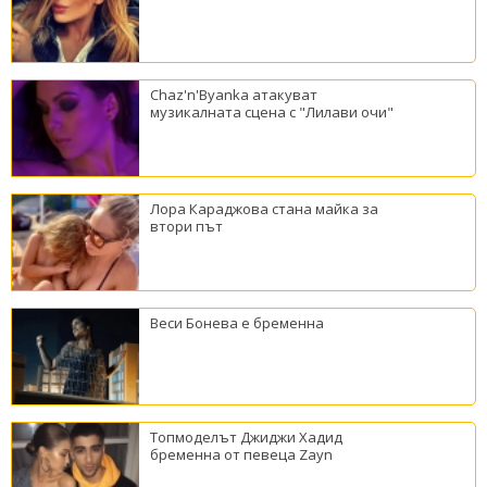
Chaz'n'Byanka атакуват
музикалната сцена с "Лилави очи"
Лора Караджова стана майка за
втори път
Веси Бонева е бременна
Топмоделът Джиджи Хадид
бременна от певеца Zayn