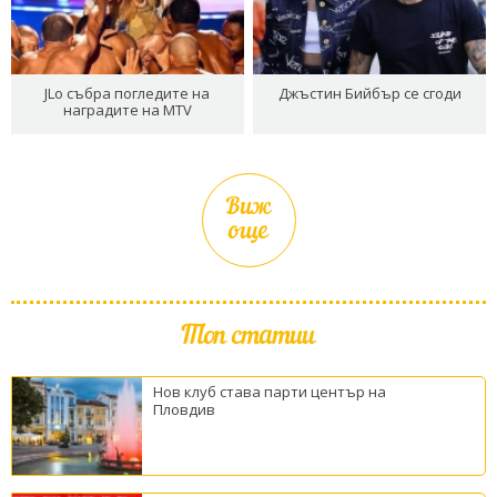
JLo събра погледите на
Джъстин Бийбър се сгоди
наградите на MTV
Виж
още
Топ статии
Нов клуб става парти център на
Пловдив