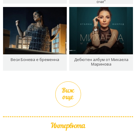
очи"
Веси Бонева е бременна
Дебютен албум от Михаела
Маринова
Виж
още
Интервюта