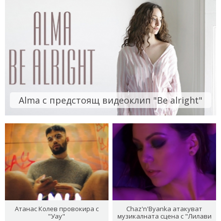
Alma с предстоящ видеоклип "Be alright"
Атанас Колев провокира с
Chaz'n'Byanka атакуват
"Уау"
музикалната сцена с "Лилави