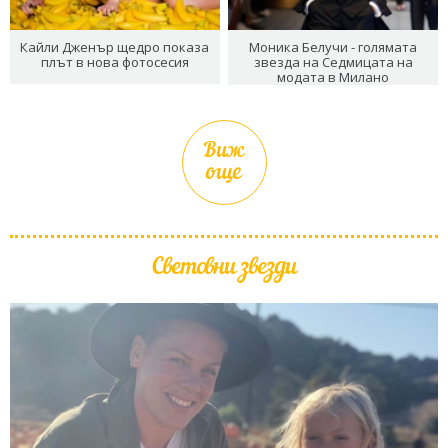
Кайли Дженър щедро показа
Моника Белучи - голямата
плът в нова фотосесия
звезда на Седмицата на
модата в Милано
Виж
още
Световни звезди