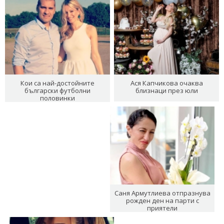
Кои са най-достойните
Ася Капчикова очаква
български футболни
близнаци през юли
половинки
Саня Армутлиева отпразнува
рожден ден на парти с
приятели