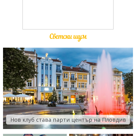
Светски шум
Нов клуб става парти център на Пловдив