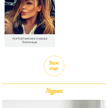
Ася Капчикова очаква
близнаци
Виж
още
Музика