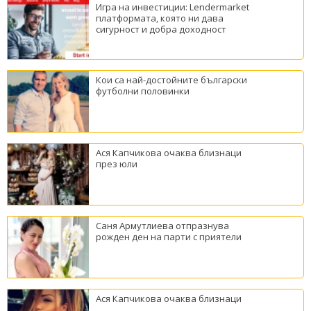
Игра на инвестиции: Lendermarket
платформата, която ни дава
сигурност и добра доходност
Кои са най-достойните български
футболни половинки
Ася Капчикова очаква близнаци
през юли
Саня Армутлиева отпразнува
рожден ден на парти с приятели
Ася Капчикова очаква близнаци