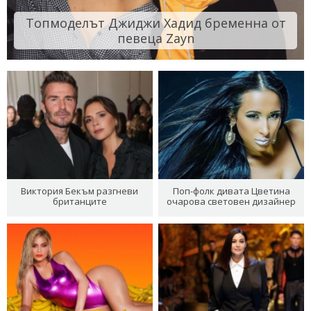
Топмоделът Джиджи Хадид бременна от
певеца Zayn
Виктория Бекъм разгневи
Поп-фолк дивата Цветина
британците
очарова световен дизайнер