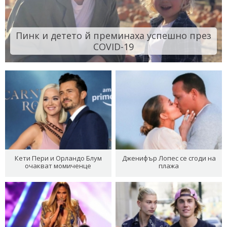
Пинк и детето й преминаха успешно през
COVID-19
Кети Пери и Орландо Блум
Дженифър Лопес се сгоди на
очакват момиченце
плажа