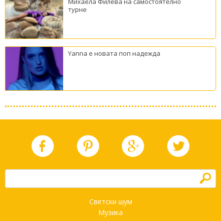
Михаела Филева на самостоятелно
турне
Yanna е новата поп надежда
h
Светски шум
Музика