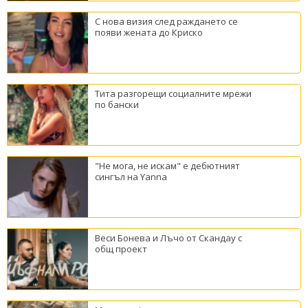
С нова визия след раждането се
появи жената до Криско
Тита разгорещи социалните мрежи
по бански
"Не мога, не искам" е дебютният
сингъл на Yanna
Веси Бонева и Лъчо от Скандау с
общ проект