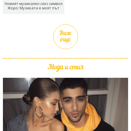
Новият музикален секс символ
Жоро: Музиката е моят път
Виж
още
Мода и стил