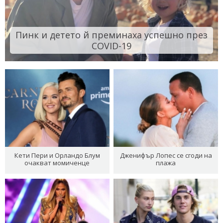
Пинк и детето й преминаха успешно през
COVID-19
Кети Пери и Орландо Блум
Дженифър Лопес се сгоди на
очакват момиченце
плажа