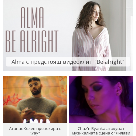
Alma с предстоящ видеоклип "Be alright"
Атанас Колев провокира с
Chaz'n'Byanka атакуват
"Уау"
музикалната сцена с "Лилави