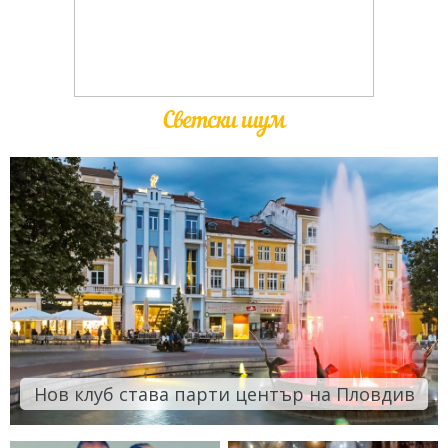
Светски шум
Нов клуб става парти център на Пловдив