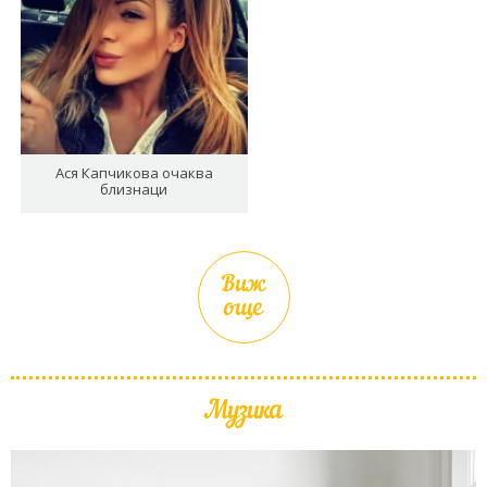
Ася Капчикова очаква
близнаци
Виж
още
Музика