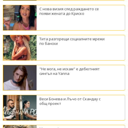
С нова визия след раждането се
появи жената до Криско
Тита разгорещи социалните мрежи
по бански
"Не мога, не искам" е дебютният
сингъл на Yanna
Веси Бонева и Лъчо от Скандау с
общ проект