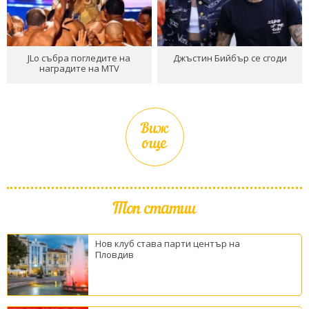
JLo събра погледите на
Джъстин Бийбър се сгоди
наградите на MTV
Виж
още
Топ статии
Нов клуб става парти център на
Пловдив