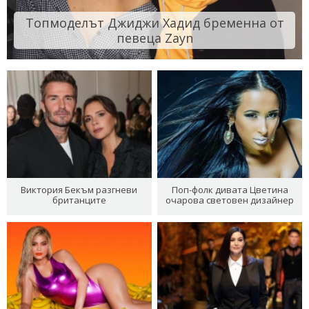
Топмоделът Джиджи Хадид бременна от
певеца Zayn
Виктория Бекъм разгневи
Поп-фолк дивата Цветина
британците
очарова световен дизайнер