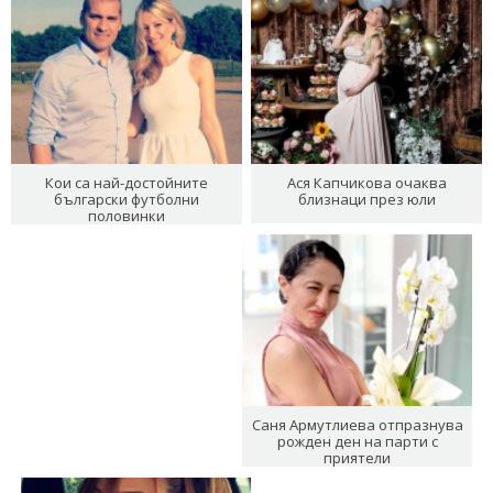
Кои са най-достойните
Ася Капчикова очаква
български футболни
близнаци през юли
половинки
Саня Армутлиева отпразнува
рожден ден на парти с
приятели