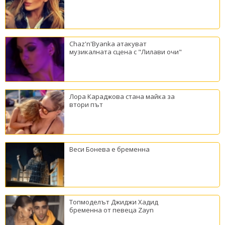
Chaz'n'Byanka атакуват
музикалната сцена с "Лилави очи"
Лора Караджова стана майка за
втори път
Веси Бонева е бременна
Топмоделът Джиджи Хадид
бременна от певеца Zayn