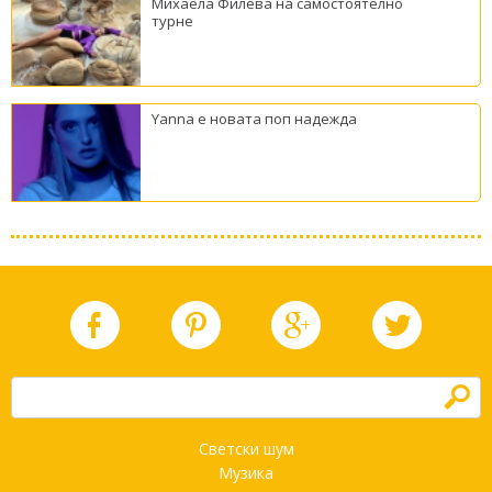
Михаела Филева на самостоятелно
турне
Yanna е новата поп надежда
h
Светски шум
Музика