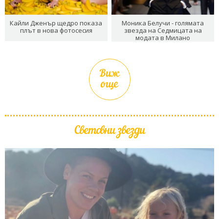
Кайли Дженър щедро показа
Моника Белучи - голямата
плът в нова фотосесия
звезда на Седмицата на
модата в Милано
Виж
още
Световни звезди