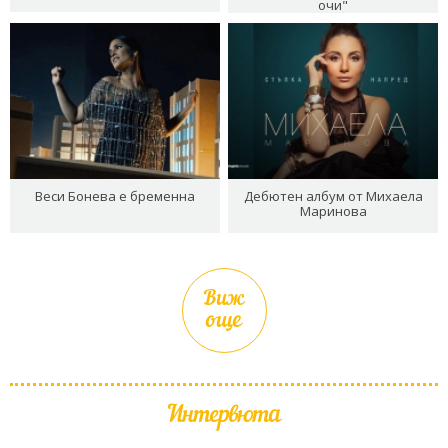
очи"
Веси Бонева е бременна
Дебютен албум от Михаела
Маринова
Виж
още
Интервюта