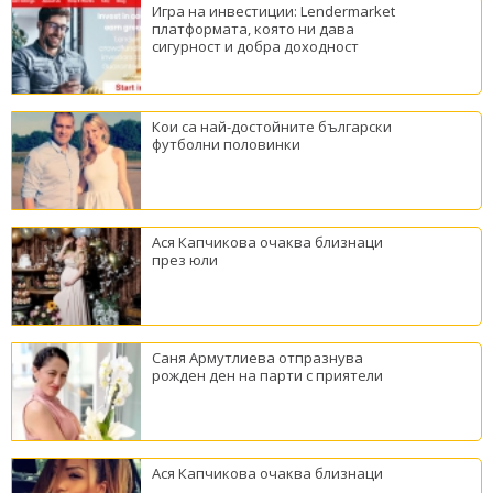
Игра на инвестиции: Lendermarket
платформата, която ни дава
сигурност и добра доходност
Кои са най-достойните български
футболни половинки
Ася Капчикова очаква близнаци
през юли
Саня Армутлиева отпразнува
рожден ден на парти с приятели
Ася Капчикова очаква близнаци