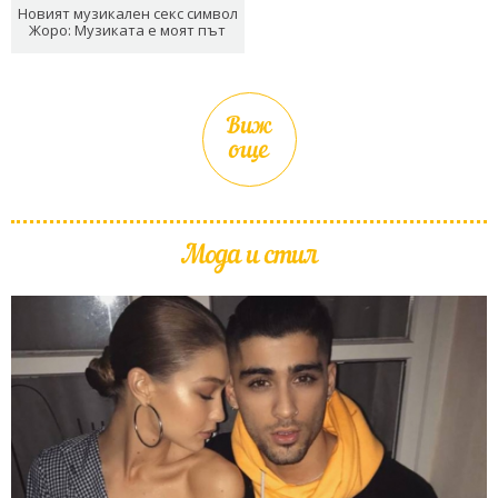
Новият музикален секс символ
Жоро: Музиката е моят път
Виж
още
Мода и стил