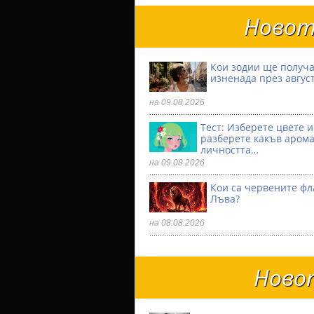
Новот
Кои зодии ще получа
изненада през авгус
на 09.08.2026
Тест: Изберете цвете и
разберете какъв аром
личността…
на 09.08.2026
Кои са червените фл
Лъва?
на 08.08.2026
Новот