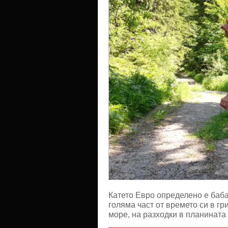
си
Катето Евро определено е баба
голяма част от времето си в гр
море, на разходки в планинат