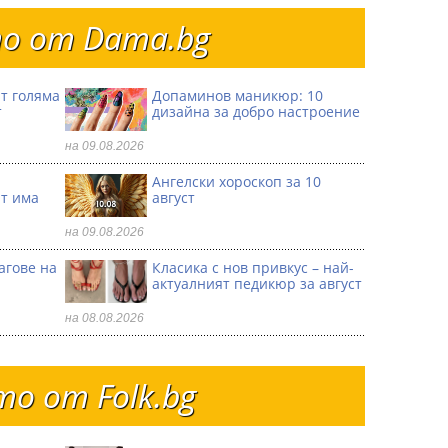
о от Dama.bg
т голяма
Допаминов маникюр: 10
т
дизайна за добро настроение
на 09.08.2026
Ангелски хороскоп за 10
ат има
август
на 09.08.2026
агове на
Класика с нов привкус – най-
актуалният педикюр за август
на 08.08.2026
о от Folk.bg