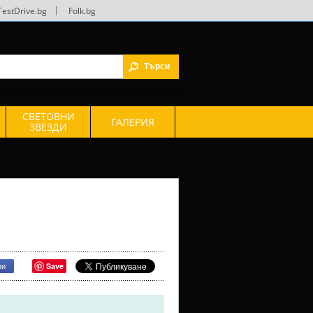
TestDrive.bg
|
Folk.bg
СВЕТОВНИ
ГАЛЕРИЯ
ЗВЕЗДИ
Save
ри