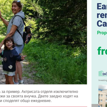
 за пример. Актрисата отделя изключително
ижи за своята внучка. Двете заедно ходят на
а и споделят общо ежедневие.