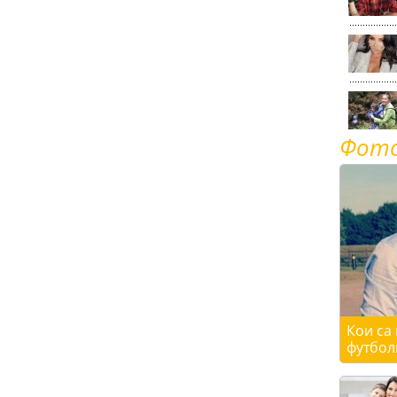
Фот
Кои са
футбол