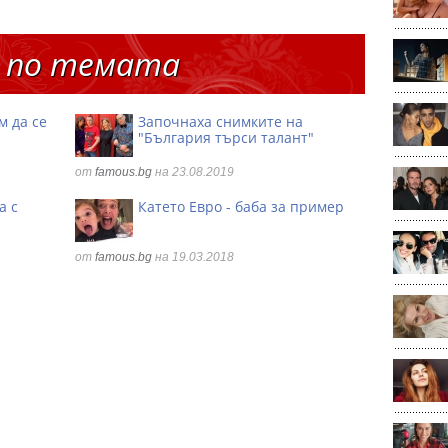
 по темата
м да се
Започнаха снимките на
"България търси талант"
от
famous.bg
на 23.08.2019
а с
Катето Евро - баба за пример
от
famous.bg
на 19.03.2018