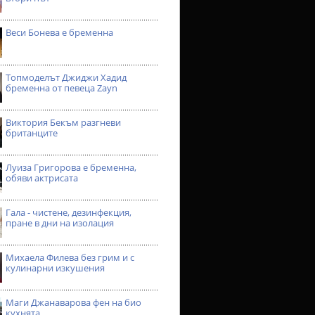
Веси Бонева е бременна
Топмоделът Джиджи Хадид
бременна от певеца Zayn
Виктория Бекъм разгневи
британците
Луиза Григорова е бременна,
обяви актрисата
Гала - чистене, дезинфекция,
пране в дни на изолация
Михаела Филева без грим и с
кулинарни изкушения
Маги Джанаварова фен на био
кухнята