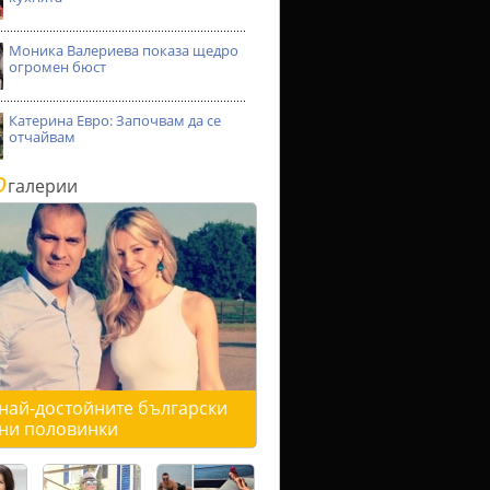
Моника Валериева показа щедро
огромен бюст
Катерина Евро: Започвам да се
отчайвам
о
галерии
 най-достойните български
ни половинки