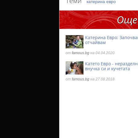
Теми
катерина евро
Още
Катерина Евро: Започва
отчайвам
от
famous.bg
на 04.04.2020
Катето Евро - неразделн
внучка си и кучетата
от
famous.bg
на 27.08.2018