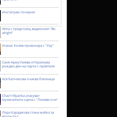
Инстаграм почерня
Alma с предстоящ видеоклип "Be
alright"
Атанас Колев провокира с "Уау"
Саня Армутлиева отпразнува
рожден ден на парти с приятели
Ася Капчикова очаква близнаци
Chaz'n'Byanka атакуват
музикалната сцена с "Лилави очи"
Лора Караджова стана майка за
втори път