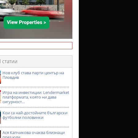
 статии
Нов клуб става парти център на
Пловдив
Игра на инвестиции: Lendermarket
платформата, която ни дава
сигурност…
Кои са най-достойните български
футболни половинки
Ася Капчикова очаква близнаци
през юли