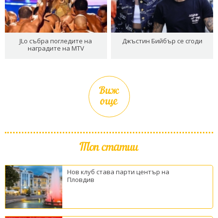
JLo събра погледите на
Джъстин Бийбър се сгоди
наградите на MTV
Виж
още
Топ статии
Нов клуб става парти център на
Пловдив