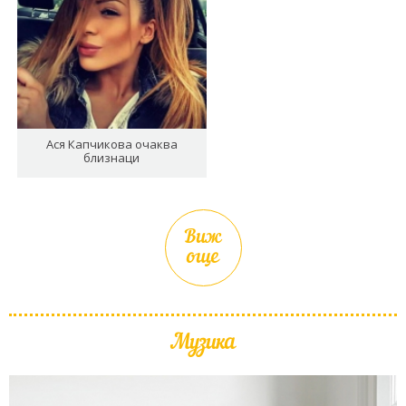
Ася Капчикова очаква
близнаци
Виж
още
Музика