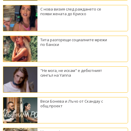
С нова визия след раждането се
появи жената до Криско
Тита разгорещи социалните мрежи
по бански
"Не мога, не искам" е дебютният
сингъл на Yanna
Веси Бонева и Лъчо от Скандау с
общ проект