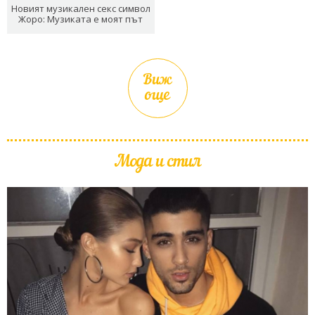
Новият музикален секс символ
Жоро: Музиката е моят път
Виж
още
Мода и стил