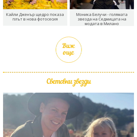
Кайли Дженър щедро показа
Моника Белучи - голямата
плът в нова фотосесия
звезда на Седмицата на
модата в Милано
Виж
още
Световни звезди