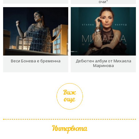
очи"
Веси Бонева е бременна
Дебютен албум от Михаела
Маринова
Виж
още
Интервюта