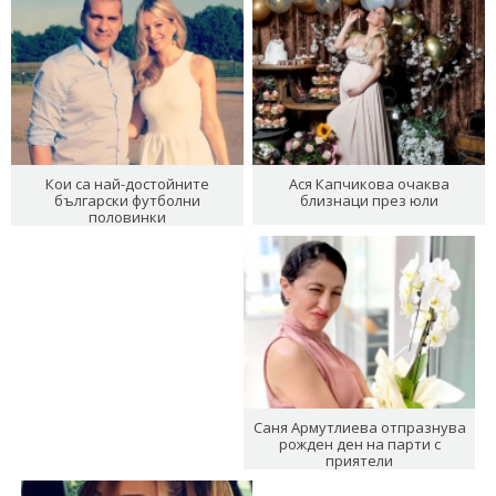
Кои са най-достойните
Ася Капчикова очаква
български футболни
близнаци през юли
половинки
Саня Армутлиева отпразнува
рожден ден на парти с
приятели