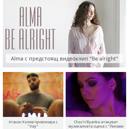
Alma с предстоящ видеоклип "Be alright"
Атанас Колев провокира с
Chaz'n'Byanka атакуват
"Уау"
музикалната сцена с "Лилави