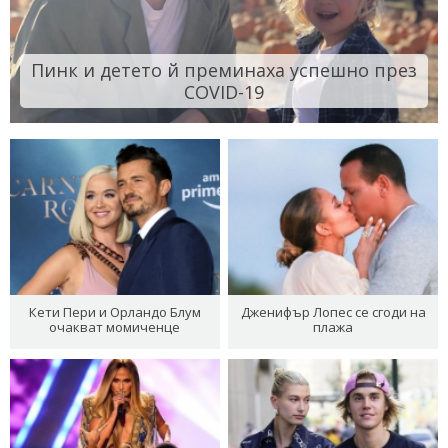
Пинк и детето й преминаха успешно през
COVID-19
Кети Пери и Орландо Блум
Дженифър Лопес се сгоди на
очакват момиченце
плажа