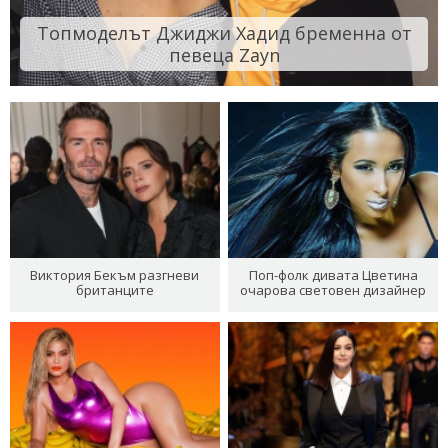
Топмоделът Джиджи Хадид бременна от
певеца Zayn
Виктория Бекъм разгневи
Поп-фолк дивата Цветина
британците
очарова световен дизайнер