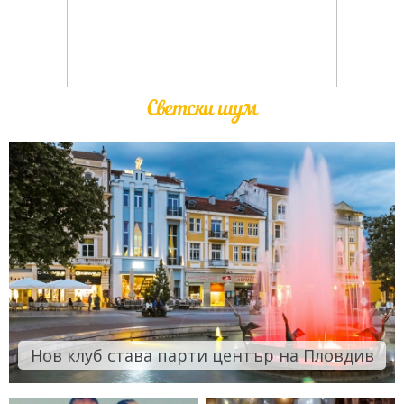
Светски шум
Нов клуб става парти център на Пловдив