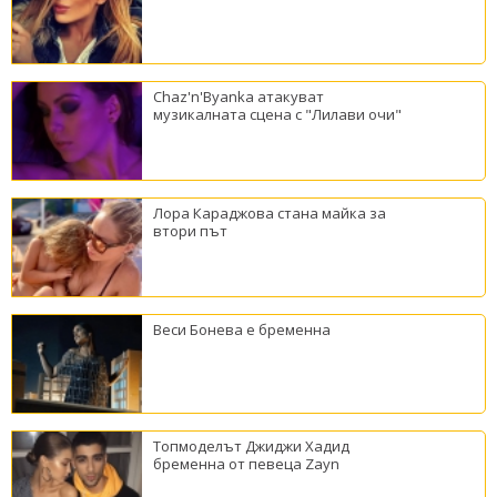
Chaz'n'Byanka атакуват
музикалната сцена с "Лилави очи"
Лора Караджова стана майка за
втори път
Веси Бонева е бременна
Топмоделът Джиджи Хадид
бременна от певеца Zayn