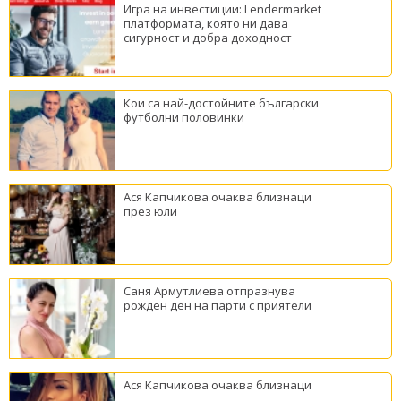
Игра на инвестиции: Lendermarket
платформата, която ни дава
сигурност и добра доходност
Кои са най-достойните български
футболни половинки
Ася Капчикова очаква близнаци
през юли
Саня Армутлиева отпразнува
рожден ден на парти с приятели
Ася Капчикова очаква близнаци