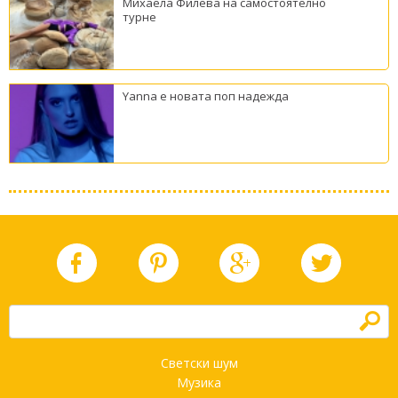
Михаела Филева на самостоятелно
турне
Yanna е новата поп надежда
h
Светски шум
Музика