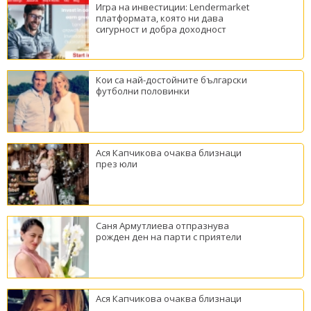
Игра на инвестиции: Lendermarket
платформата, която ни дава
сигурност и добра доходност
Кои са най-достойните български
футболни половинки
Ася Капчикова очаква близнаци
през юли
Саня Армутлиева отпразнува
рожден ден на парти с приятели
Ася Капчикова очаква близнаци