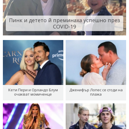
Пинк и детето й преминаха успешно през
COVID-19
Кети Пери и Орландо Блум
Дженифър Лопес се сгоди на
очакват момиченце
плажа