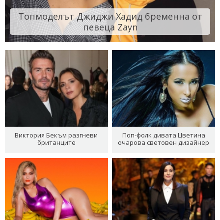
Топмоделът Джиджи Хадид бременна от
певеца Zayn
Виктория Бекъм разгневи
Поп-фолк дивата Цветина
британците
очарова световен дизайнер