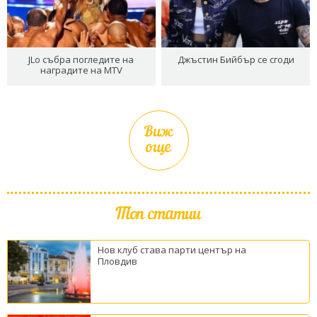
JLo събра погледите на
Джъстин Бийбър се сгоди
наградите на MTV
Виж
още
Топ статии
Нов клуб става парти център на
Пловдив