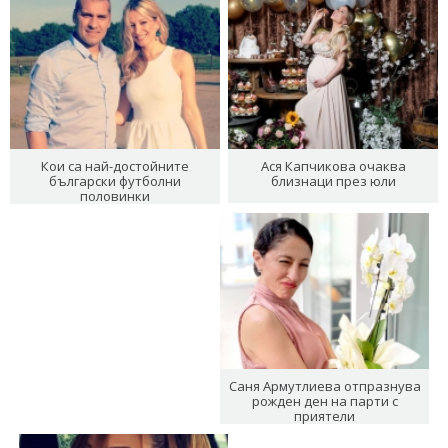
Кои са най-достойните
Ася Капчикова очаква
български футболни
близнаци през юли
половинки
Саня Армутлиева отпразнува
рожден ден на парти с
приятели