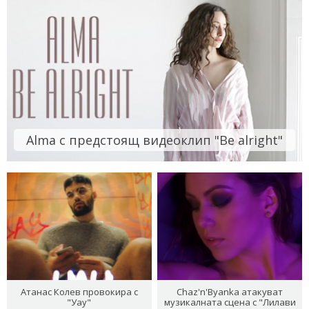
Alma с предстоящ видеоклип "Be alright"
Атанас Колев провокира с
Chaz'n'Byanka атакуват
"Уау"
музикалната сцена с "Лилави