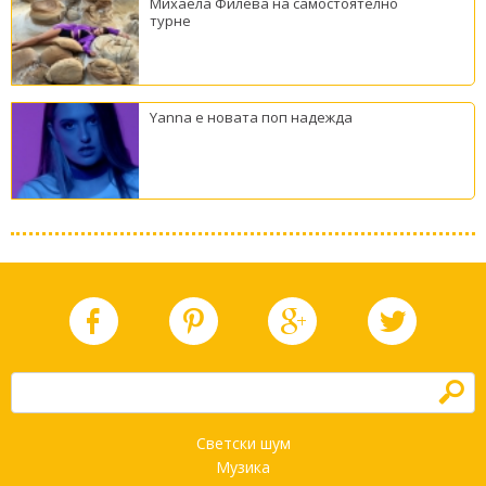
Михаела Филева на самостоятелно
турне
Yanna е новата поп надежда
h
Светски шум
Музика