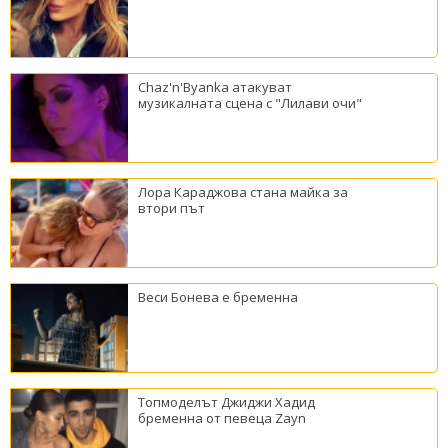
Chaz'n'Byanka атакуват
музикалната сцена с "Лилави очи"
Лора Караджова стана майка за
втори път
Веси Бонева е бременна
Топмоделът Джиджи Хадид
бременна от певеца Zayn