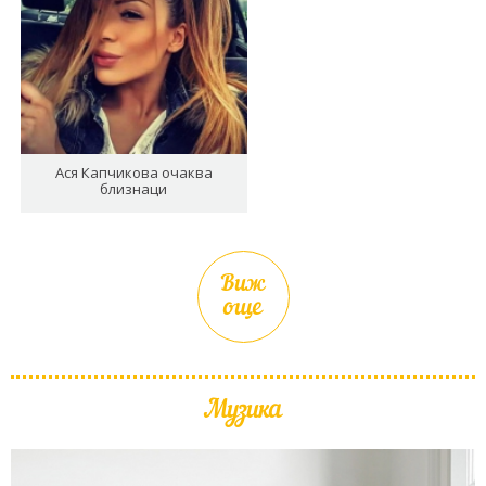
Ася Капчикова очаква
близнаци
Виж
още
Музика