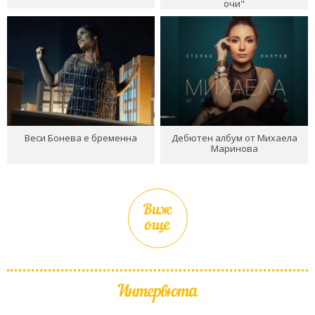
очи"
Веси Бонева е бременна
Дебютен албум от Михаела
Маринова
Виж
още
Интервюта