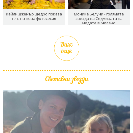
Кайли Дженър щедро показа
Моника Белучи - голямата
плът в нова фотосесия
звезда на Седмицата на
модата в Милано
Виж
още
Световни звезди