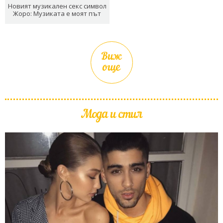
Новият музикален секс символ
Жоро: Музиката е моят път
Виж
още
Мода и стил