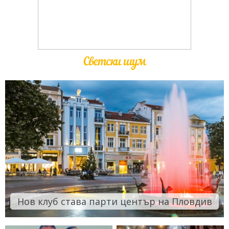
Светски шум
Нов клуб става парти център на Пловдив