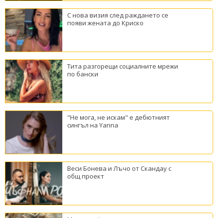
С нова визия след раждането се
появи жената до Криско
Тита разгорещи социалните мрежи
по бански
"Не мога, не искам" е дебютният
сингъл на Yanna
Веси Бонева и Лъчо от Скандау с
общ проект