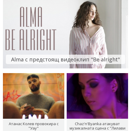
Alma с предстоящ видеоклип "Be alright"
Атанас Колев провокира с
Chaz'n'Byanka атакуват
"Уау"
музикалната сцена с "Лилави