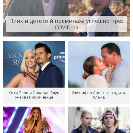
Пинк и детето й преминаха успешно през
COVID-19
Кети Пери и Орландо Блум
Дженифър Лопес се сгоди на
очакват момиченце
плажа