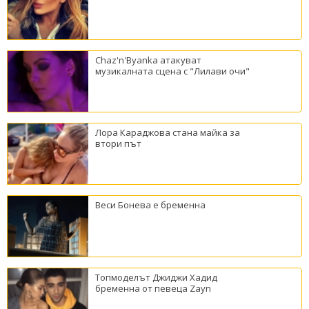
Chaz'n'Byanka атакуват
музикалната сцена с "Лилави очи"
Лора Караджова стана майка за
втори път
Веси Бонева е бременна
Топмоделът Джиджи Хадид
бременна от певеца Zayn