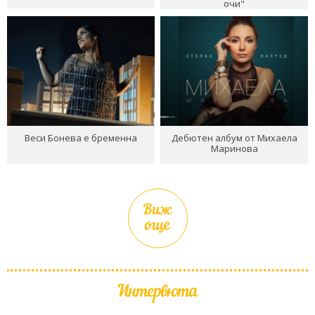
очи"
Веси Бонева е бременна
Дебютен албум от Михаела
Маринова
Виж
още
Интервюта