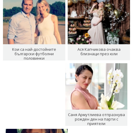
Кои са най-достойните
Ася Капчикова очаква
български футболни
близнаци през юли
половинки
Саня Армутлиева отпразнува
рожден ден на парти с
приятели