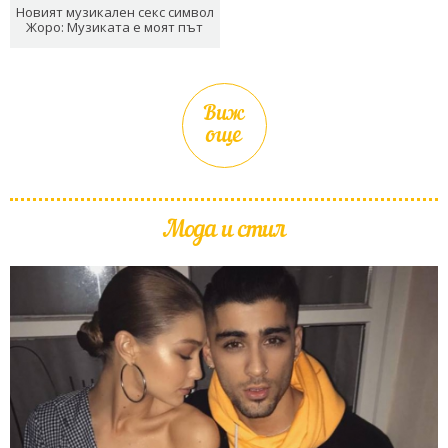
Новият музикален секс символ
Жоро: Музиката е моят път
Виж
още
Мода и стил