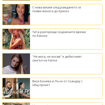
С нова визия след раждането се
появи жената до Криско
Тита разгорещи социалните мрежи
по бански
"Не мога, не искам" е дебютният
сингъл на Yanna
Веси Бонева и Лъчо от Скандау с
общ проект