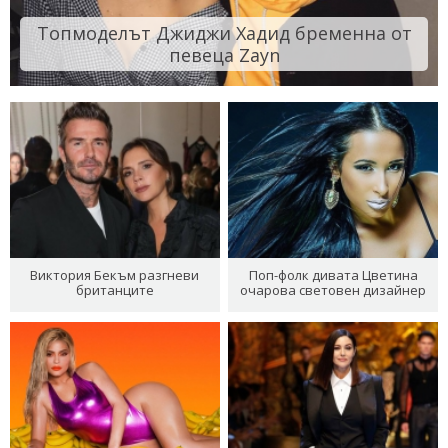
Топмоделът Джиджи Хадид бременна от
певеца Zayn
Виктория Бекъм разгневи
Поп-фолк дивата Цветина
британците
очарова световен дизайнер