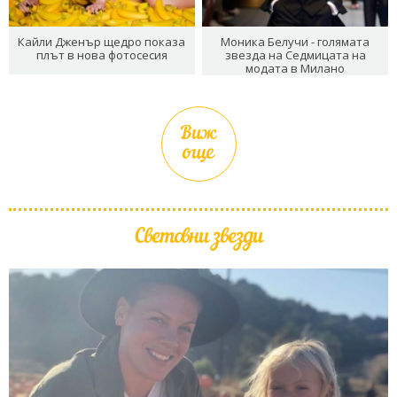
Кайли Дженър щедро показа
Моника Белучи - голямата
плът в нова фотосесия
звезда на Седмицата на
модата в Милано
Виж
още
Световни звезди