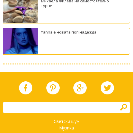
Михаела Филева на самостоятелно
турне
Yanna е новата поп надежда
h
Светски шум
Музика