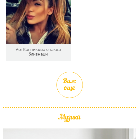
Ася Капчикова очаква
близнаци
Виж
още
Музика