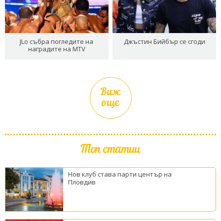
JLo събра погледите на
Джъстин Бийбър се сгоди
наградите на MTV
Виж
още
Топ статии
Нов клуб става парти център на
Пловдив