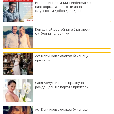
Игра на инвестиции: Lendermarket
платформата, която ни дава
сигурност и добра доходност
Кои са най-достойните български
футболни половинки
Ася Капчикова очаква близнаци
през юли
Саня Армутлиева отпразнува
рожден ден на парти с приятели
Ася Капчикова очаква близнаци