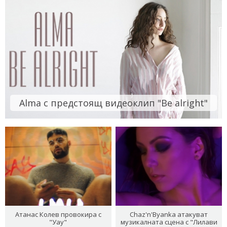
Alma с предстоящ видеоклип "Be alright"
Атанас Колев провокира с
Chaz'n'Byanka атакуват
"Уау"
музикалната сцена с "Лилави