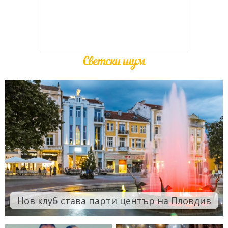
Светски шум
Нов клуб става парти център на Пловдив