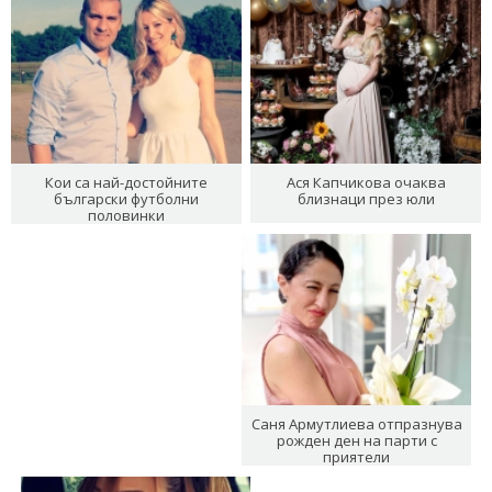
Кои са най-достойните
Ася Капчикова очаква
български футболни
близнаци през юли
половинки
Саня Армутлиева отпразнува
рожден ден на парти с
приятели