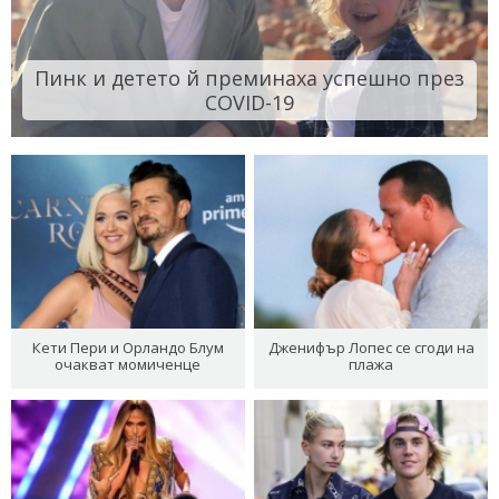
Пинк и детето й преминаха успешно през
COVID-19
Кети Пери и Орландо Блум
Дженифър Лопес се сгоди на
очакват момиченце
плажа