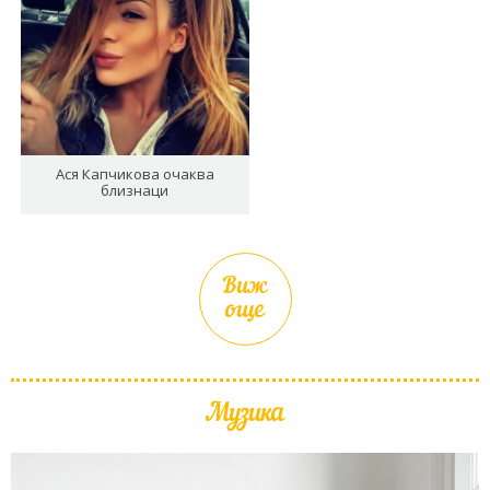
Ася Капчикова очаква
близнаци
Виж
още
Музика