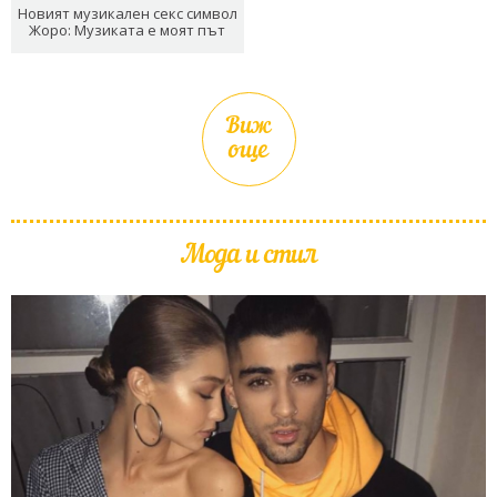
Новият музикален секс символ
Жоро: Музиката е моят път
Виж
още
Мода и стил