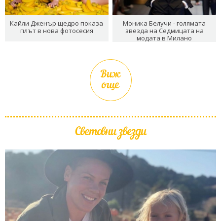
Кайли Дженър щедро показа
Моника Белучи - голямата
плът в нова фотосесия
звезда на Седмицата на
модата в Милано
Виж
още
Световни звезди