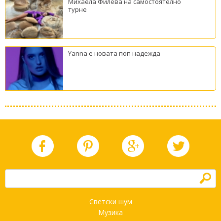
Михаела Филева на самостоятелно
турне
Yanna е новата поп надежда
h
Светски шум
Музика