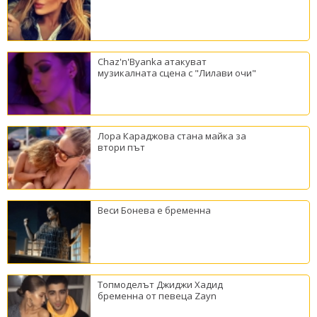
Chaz'n'Byanka атакуват
музикалната сцена с "Лилави очи"
Лора Караджова стана майка за
втори път
Веси Бонева е бременна
Топмоделът Джиджи Хадид
бременна от певеца Zayn