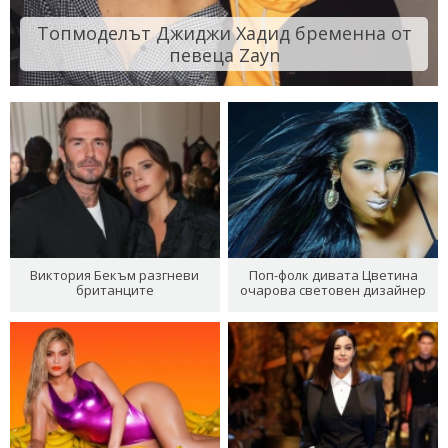
Топмоделът Джиджи Хадид бременна от
певеца Zayn
Виктория Бекъм разгневи
Поп-фолк дивата Цветина
британците
очарова световен дизайнер