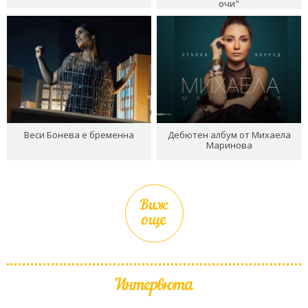
очи"
Веси Бонева е бременна
Дебютен албум от Михаела
Маринова
Виж
още
Интервюта