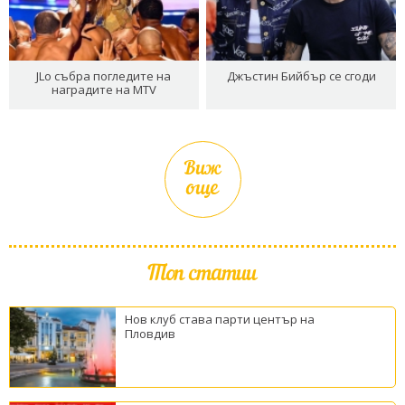
JLo събра погледите на
Джъстин Бийбър се сгоди
наградите на MTV
Виж
още
Топ статии
Нов клуб става парти център на
Пловдив