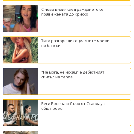
С нова визия след раждането се
появи жената до Криско
Тита разгорещи социалните мрежи
по бански
"Не мога, не искам" е дебютният
сингъл на Yanna
Веси Бонева и Лъчо от Скандау с
общ проект