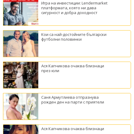
Игра на инвестиции: Lendermarket
платформата, която ни дава
сигурност и добра доходност
Кои са най-достойните български
футболни половинки
Ася Капчикова очаква близнаци
през юли
Саня Армутлиева отпразнува
рожден ден на парти с приятели
Ася Капчикова очаква близнаци