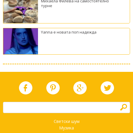
Михаела Филева на самостоятелно
турне
Yanna е новата поп надежда
h
Светски шум
Музика