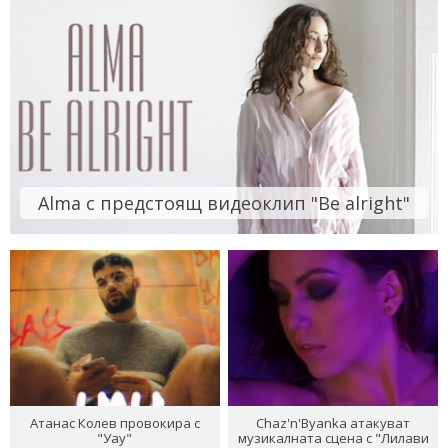
Alma с предстоящ видеоклип "Be alright"
Атанас Колев провокира с
Chaz'n'Byanka атакуват
"Уау"
музикалната сцена с "Лилави