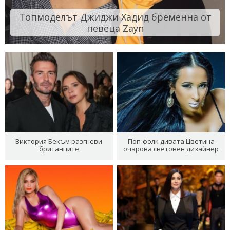
Топмоделът Джиджи Хадид бременна от
певеца Zayn
Виктория Бекъм разгневи
Поп-фолк дивата Цветина
британците
очарова световен дизайнер