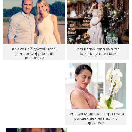
Кои са най-достойните
Ася Капчикова очаква
български футболни
близнаци през юли
половинки
Саня Армутлиева отпразнува
рожден ден на парти с
приятели