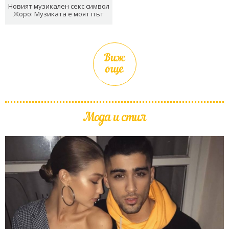
Новият музикален секс символ
Жоро: Музиката е моят път
Виж
още
Мода и стил