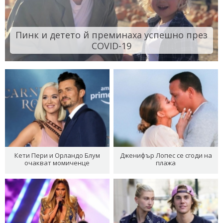
Пинк и детето й преминаха успешно през
COVID-19
Кети Пери и Орландо Блум
Дженифър Лопес се сгоди на
очакват момиченце
плажа