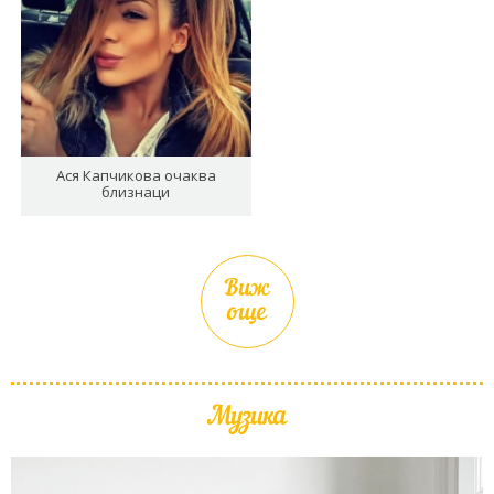
Ася Капчикова очаква
близнаци
Виж
още
Музика