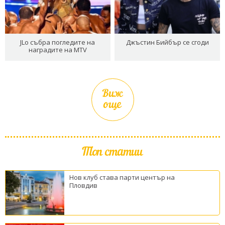
JLo събра погледите на
Джъстин Бийбър се сгоди
наградите на MTV
Виж
още
Топ статии
Нов клуб става парти център на
Пловдив