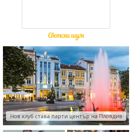
Светски шум
Нов клуб става парти център на Пловдив