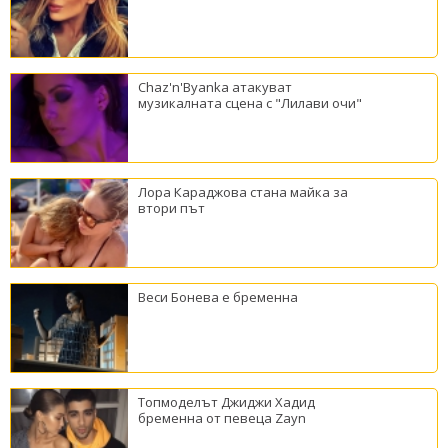
Chaz'n'Byanka атакуват
музикалната сцена с "Лилави очи"
Лора Караджова стана майка за
втори път
Веси Бонева е бременна
Топмоделът Джиджи Хадид
бременна от певеца Zayn