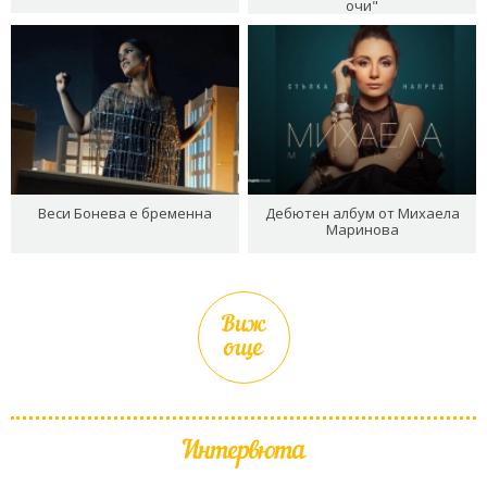
очи"
Веси Бонева е бременна
Дебютен албум от Михаела
Маринова
Виж
още
Интервюта