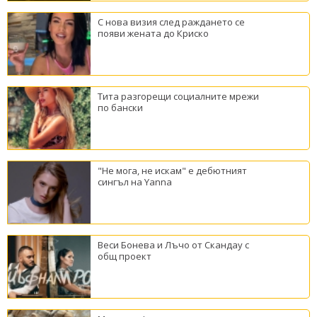
С нова визия след раждането се
появи жената до Криско
Тита разгорещи социалните мрежи
по бански
"Не мога, не искам" е дебютният
сингъл на Yanna
Веси Бонева и Лъчо от Скандау с
общ проект