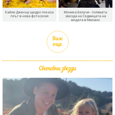
Кайли Дженър щедро показа
Моника Белучи - голямата
плът в нова фотосесия
звезда на Седмицата на
модата в Милано
Виж
още
Световни звезди