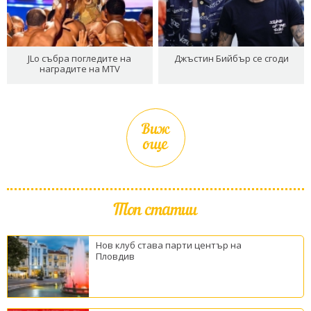
JLo събра погледите на
Джъстин Бийбър се сгоди
наградите на MTV
Виж
още
Топ статии
Нов клуб става парти център на
Пловдив