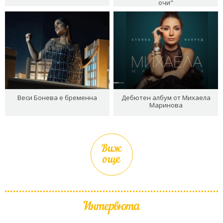
очи"
Веси Бонева е бременна
Дебютен албум от Михаела
Маринова
Виж
още
Интервюта