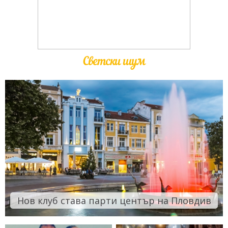
Светски шум
Нов клуб става парти център на Пловдив