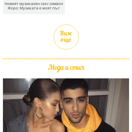
Новият музикален секс символ
Жоро: Музиката е моят път
Виж
още
Мода и стил