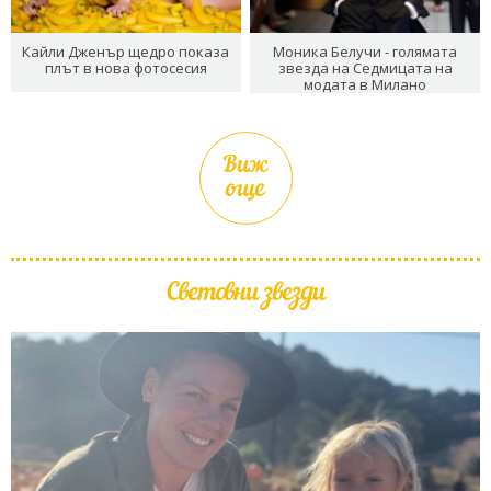
Кайли Дженър щедро показа
Моника Белучи - голямата
плът в нова фотосесия
звезда на Седмицата на
модата в Милано
Виж
още
Световни звезди