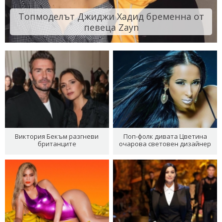
Топмоделът Джиджи Хадид бременна от
певеца Zayn
Виктория Бекъм разгневи
Поп-фолк дивата Цветина
британците
очарова световен дизайнер