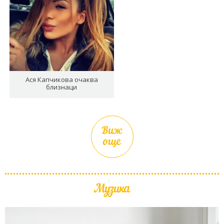
Ася Капчикова очаква
близнаци
Виж
още
Музика