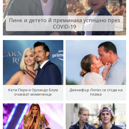
Пинк и детето й преминаха успешно през
COVID-19
Кети Пери и Орландо Блум
Дженифър Лопес се сгоди на
очакват момиченце
плажа