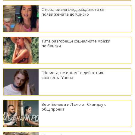
С нова визия след раждането се
появи жената до Криско
Тита разгорещи социалните мрежи
по бански
"Не мога, не искам" е дебютният
сингъл на Yanna
Веси Бонева и Лъчо от Скандау с
общ проект