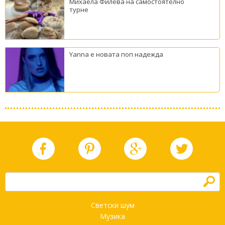
Михаела Филева на самостоятелно
турне
Yanna е новата поп надежда
h
Светски шум
Музика