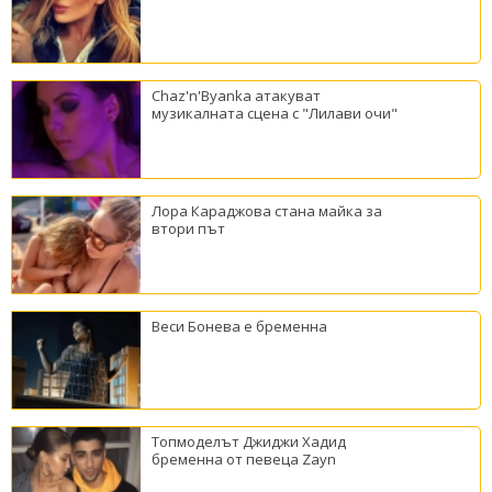
Chaz'n'Byanka атакуват
музикалната сцена с "Лилави очи"
Лора Караджова стана майка за
втори път
Веси Бонева е бременна
Топмоделът Джиджи Хадид
бременна от певеца Zayn