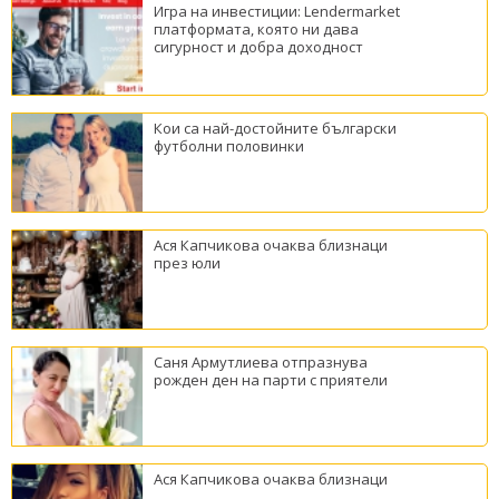
Игра на инвестиции: Lendermarket
платформата, която ни дава
сигурност и добра доходност
Кои са най-достойните български
футболни половинки
Ася Капчикова очаква близнаци
през юли
Саня Армутлиева отпразнува
рожден ден на парти с приятели
Ася Капчикова очаква близнаци