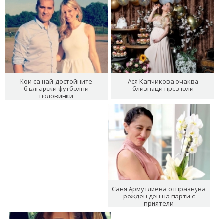
Кои са най-достойните
Ася Капчикова очаква
български футболни
близнаци през юли
половинки
Саня Армутлиева отпразнува
рожден ден на парти с
приятели