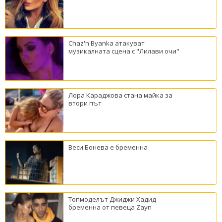
Chaz'n'Byanka атакуват
музикалната сцена с "Лилави очи"
Лора Караджова стана майка за
втори път
Веси Бонева е бременна
Топмоделът Джиджи Хадид
бременна от певеца Zayn