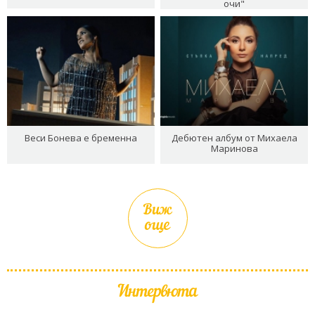
очи"
Веси Бонева е бременна
Дебютен албум от Михаела
Маринова
Виж
още
Интервюта