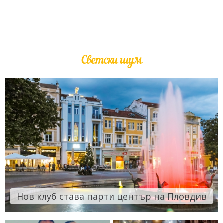
Светски шум
Нов клуб става парти център на Пловдив