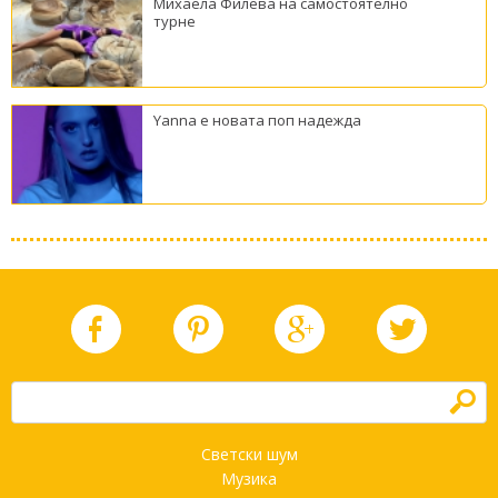
Михаела Филева на самостоятелно
турне
Yanna е новата поп надежда
h
Светски шум
Музика