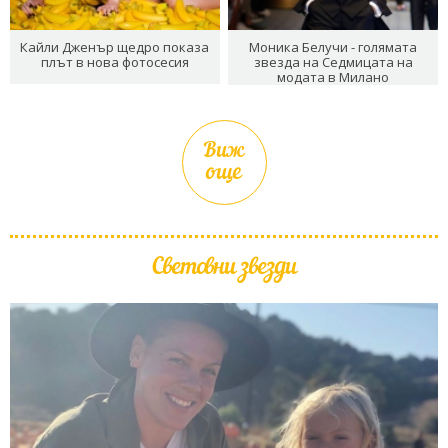
Кайли Дженър щедро показа
Моника Белучи - голямата
плът в нова фотосесия
звезда на Седмицата на
модата в Милано
Виж
още
Световни звезди