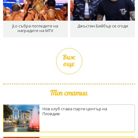
JLo събра погледите на
Джъстин Бийбър се сгоди
наградите на MTV
Виж
още
Топ статии
Нов клуб става парти център на
Пловдив