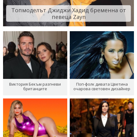
Топмоделът Джиджи Хадид бременна от
певеца Zayn
Виктория Бекъм разгневи
Поп-фолк дивата Цветина
британците
очарова световен дизайнер