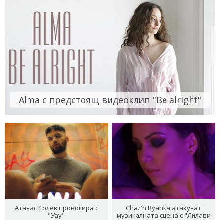
Alma с предстоящ видеоклип "Be alright"
Атанас Колев провокира с
Chaz'n'Byanka атакуват
"Уау"
музикалната сцена с "Лилави