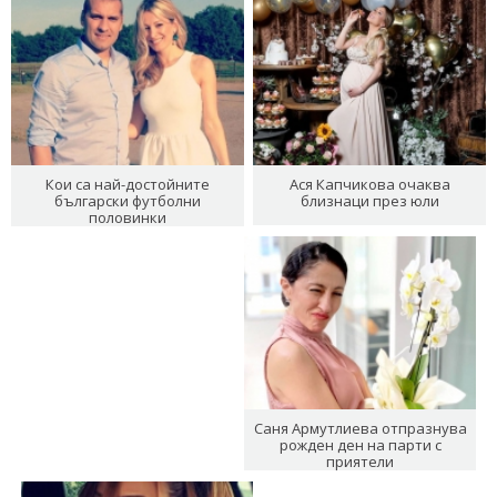
Кои са най-достойните
Ася Капчикова очаква
български футболни
близнаци през юли
половинки
Саня Армутлиева отпразнува
рожден ден на парти с
приятели