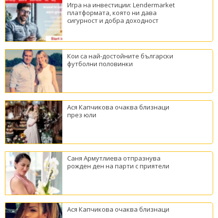
Игра на инвестиции: Lendermarket
платформата, която ни дава
сигурност и добра доходност
Кои са най-достойните български
футболни половинки
Ася Капчикова очаква близнаци
през юли
Саня Армутлиева отпразнува
рожден ден на парти с приятели
Ася Капчикова очаква близнаци