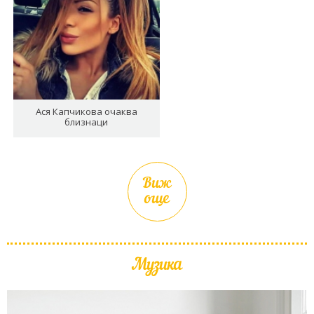
Ася Капчикова очаква
близнаци
Виж
още
Музика