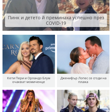
Пинк и детето й преминаха успешно през
COVID-19
Кети Пери и Орландо Блум
Дженифър Лопес се сгоди на
очакват момиченце
плажа