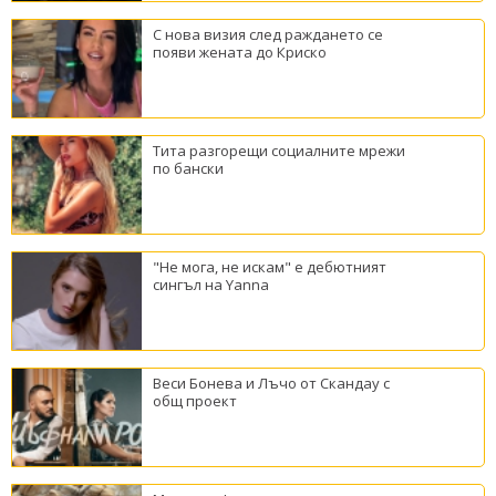
С нова визия след раждането се
появи жената до Криско
Тита разгорещи социалните мрежи
по бански
"Не мога, не искам" е дебютният
сингъл на Yanna
Веси Бонева и Лъчо от Скандау с
общ проект