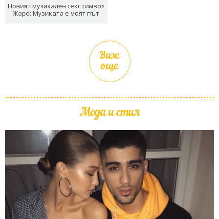
Новият музикален секс символ
Жоро: Музиката е моят път
Виж
още
Мода и стил