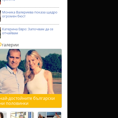
Моника Валериева показа щедро
огромен бюст
Катерина Евро: Започвам да се
отчайвам
о
галерии
 най-достойните български
ни половинки