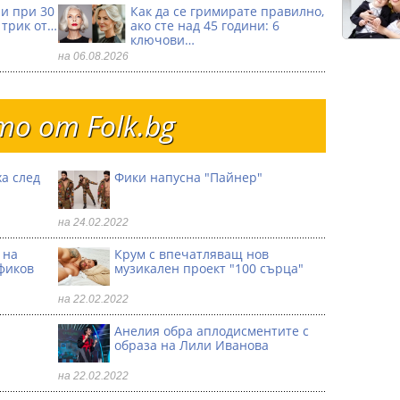
ри при 30
Как да се гримирате правилно,
 трик от…
ако сте над 45 години: 6
ключови…
на 06.08.2026
о от Folk.bg
а след
Фики напусна "Пайнер"
на 24.02.2022
 на
Крум с впечатляващ нов
фиков
музикален проект "100 сърца"
на 22.02.2022
Анелия обра аплодисментите с
образа на Лили Иванова
на 22.02.2022