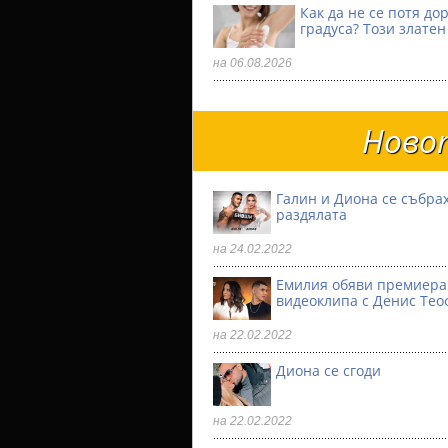
Как да не се потя до
градуса? Този златен
на 06.08.2026
Новот
Галин и Диона се събрах
раздялата
на 24.02.2022
Емилия обяви премиера
видеоклипа с Денис Тео
на 22.02.2022
Диона се сгоди
на 22.02.2022