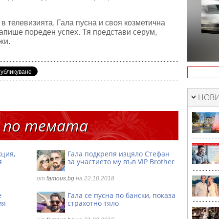
в телевизията, Гала пусна и своя козметична
запише пореден успех. Тя представи серум,
ежи.
НОВИ
 по темата
кция,
Гала подкрепя изцяло Стефан
я
за участието му във VIP Brother
от
famous.bg
на 22.10.2018
е
Гала се пусна по бански, показа
ия
страхотно тяло