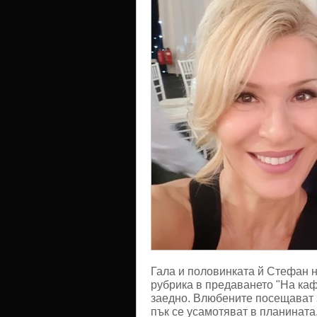
Гала и половинката й Стефан не
рубрика в предаването "На каф
заедно. Влюбените посещават з
пък се усамотяват в планината