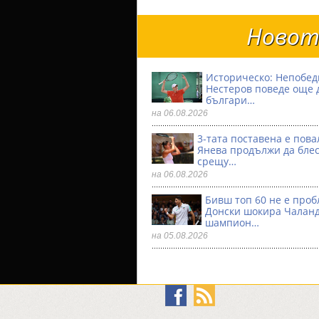
Новото
Историческо: Непобе
Нестеров поведе още 
българи…
на 06.08.2026
3-тата поставена е пова
Янева продължи да бле
срещу…
на 06.08.2026
Бивш топ 60 не е проб
Донски шокира Чалан
шампион…
на 05.08.2026