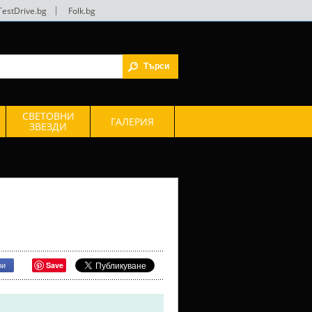
TestDrive.bg
|
Folk.bg
СВЕТОВНИ
ГАЛЕРИЯ
ЗВЕЗДИ
Save
ри