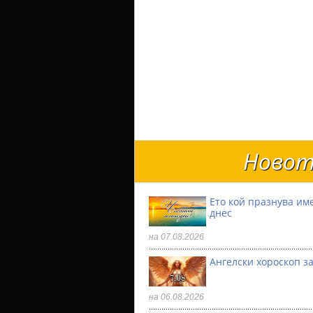
Новот
Ето кой празнува им
днес
на 07.08.2026
Ангелски хороскоп за
на 06.08.2026