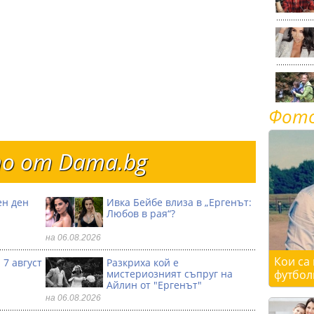
Фот
о от Dama.bg
ен ден
Ивка Бейбе влиза в „Ергенът:
Любов в рая“?
на 06.08.2026
Кои са
 7 август
Разкриха кой е
мистериозният съпруг на
футбол
Айлин от "Ергенът"
на 06.08.2026