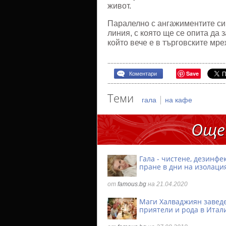
живот.
Паралелно с ангажиментите си 
линия, с която ще се опита да 
който вече е в търговските мр
Save
Коментари
Теми
|
гала
на кафе
Още
Гала - чистене, дезинфе
пране в дни на изолаци
от
famous.bg
на 21.04.2020
Маги Халваджиян завед
приятели и рода в Итал