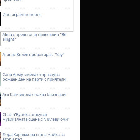
Инстаграм почерня
Alma с предстоящ видеоклип "Be
alright"
Атанас Колев провокира с "Уау"
Саня Армутлиева отпразнува
рожден ден на парти с приятели
Ася Капчикова очаква близнаци
Chaz'n'Byanka атакуват
музикалната сцена с "Лилави очи"
Лора Караджова стана майка за
втори път