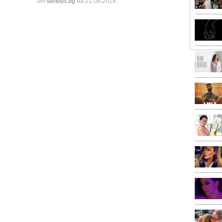
от
famous.bg
на 21.08.2018