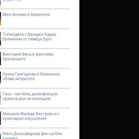
Веси Бонева е бременна
Топмоделът Джиджи Хадид
бременна от певеца Zayn
Виктория Бекъм разгневи
британците
Луиза Григорова е бременна,
обяви актрисата
Гала - чистене, дезинфекция,
пране в дни на изолация
Михаела Филева без грим и с
кулинарни изкушения
Маги Джанаварова фен на био
кухнята