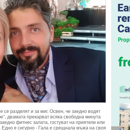
 се разделят и за миг. Освен, че заедно водят
е", двамата прекарват всяка свободна минута
аедно фитнес залата, гостуват на приятели или
. Едно е сигурно - Гала е срещнала мъжа на своя