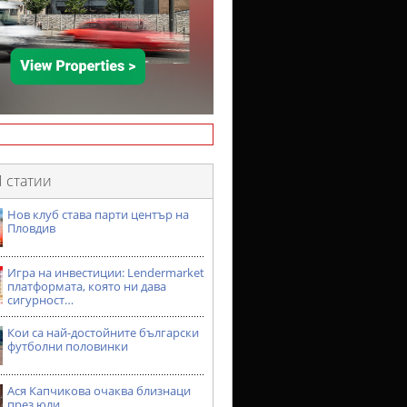
 статии
Нов клуб става парти център на
Пловдив
Игра на инвестиции: Lendermarket
платформата, която ни дава
сигурност…
Кои са най-достойните български
футболни половинки
Ася Капчикова очаква близнаци
през юли