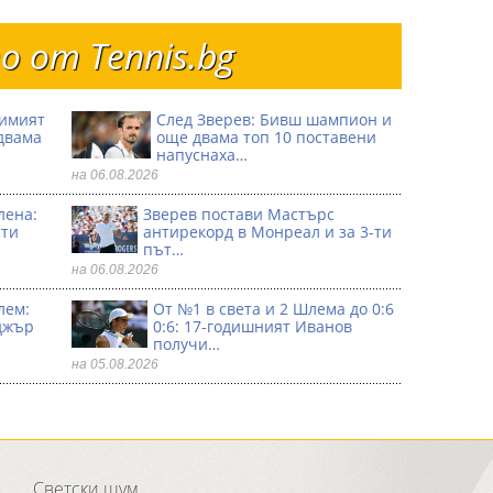
 от Тennis.bg
димият
След Зверев: Бивш шампион и
двама
още двама топ 10 поставени
напуснаха…
на 06.08.2026
лена:
Зверев постави Мастърс
сти
антирекорд в Монреал и за 3-ти
път…
на 06.08.2026
лем:
От №1 в света и 2 Шлема до 0:6
джър
0:6: 17-годишният Иванов
получи…
на 05.08.2026
Светски шум