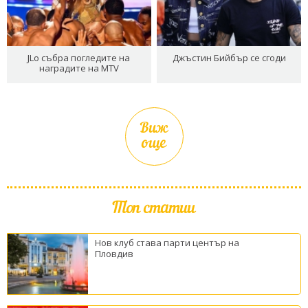
JLo събра погледите на
Джъстин Бийбър се сгоди
наградите на MTV
Виж
още
Топ статии
Нов клуб става парти център на
Пловдив