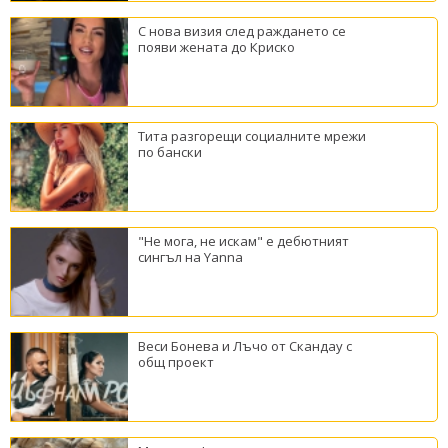
С нова визия след раждането се
появи жената до Криско
Тита разгорещи социалните мрежи
по бански
"Не мога, не искам" е дебютният
сингъл на Yanna
Веси Бонева и Лъчо от Скандау с
общ проект