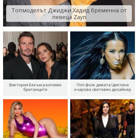
Топмоделът Джиджи Хадид бременна от
певеца Zayn
Виктория Бекъм разгневи
Поп-фолк дивата Цветина
британците
очарова световен дизайнер