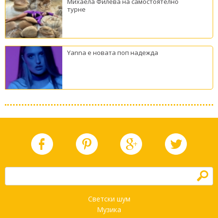
Михаела Филева на самостоятелно
турне
Yanna е новата поп надежда
h
Светски шум
Музика