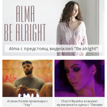
Alma с предстоящ видеоклип "Be alright"
Атанас Колев провокира с
Chaz'n'Byanka атакуват
"Уау"
музикалната сцена с "Лилави