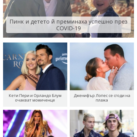
Пинк и детето й преминаха успешно през
COVID-19
Кети Пери и Орландо Блум
Дженифър Лопес се сгоди на
очакват момиченце
плажа