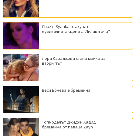
Chaz'n'Byanka атакуват
музикалната сцена с "Лилави очи"
Лора Караджова стана майка за
втори път
Веси Бонева е бременна
Топмоделът Джиджи Хадид
бременна от певеца Zayn