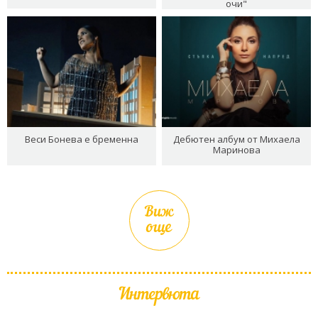
очи"
Веси Бонева е бременна
Дебютен албум от Михаела
Маринова
Виж
още
Интервюта