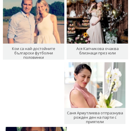
Кои са най-достойните
Ася Капчикова очаква
български футболни
близнаци през юли
половинки
Саня Армутлиева отпразнува
рожден ден на парти с
приятели