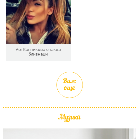
Ася Капчикова очаква
близнаци
Виж
още
Музика