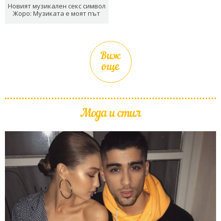
Новият музикален секс символ
Жоро: Музиката е моят път
Виж
още
Мода и стил