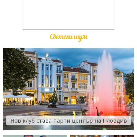
Светски шум
Нов клуб става парти център на Пловдив