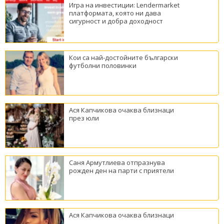
Игра на инвестиции: Lendermarket
платформата, която ни дава
сигурност и добра доходност
Кои са най-достойните български
футболни половинки
Ася Капчикова очаква близнаци
през юли
Саня Армутлиева отпразнува
рожден ден на парти с приятели
Ася Капчикова очаква близнаци