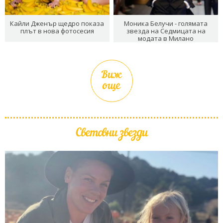
Кайли Дженър щедро показа
Моника Белучи - голямата
плът в нова фотосесия
звезда на Седмицата на
модата в Милано
Виж
още
Световни звезди