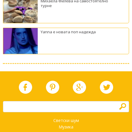
Михаела Филева на самостоятелно
турне
Yanna е новата поп надежда
h
Светски шум
Музика