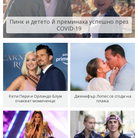
Пинк и детето й преминаха успешно през
COVID-19
Кети Пери и Орландо Блум
Дженифър Лопес се сгоди на
очакват момиченце
плажа