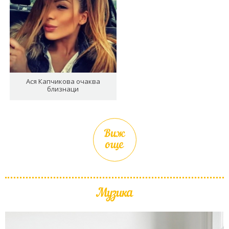
Ася Капчикова очаква
близнаци
Виж
още
Музика