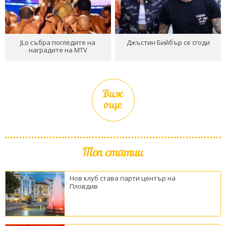
JLo събра погледите на
Джъстин Бийбър се сгоди
наградите на MTV
Виж
още
Топ статии
Нов клуб става парти център на
Пловдив