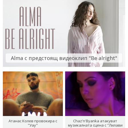
Alma с предстоящ видеоклип "Be alright"
Атанас Колев провокира с
Chaz'n'Byanka атакуват
"Уау"
музикалната сцена с "Лилави