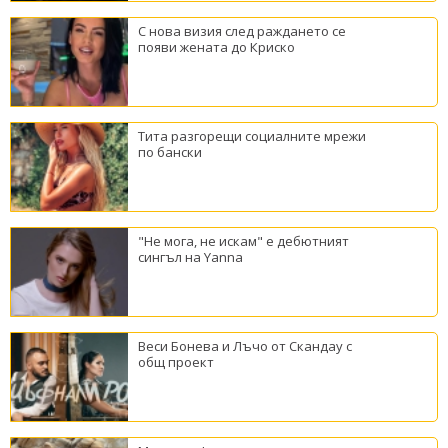
С нова визия след раждането се
появи жената до Криско
Тита разгорещи социалните мрежи
по бански
"Не мога, не искам" е дебютният
сингъл на Yanna
Веси Бонева и Лъчо от Скандау с
общ проект