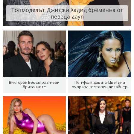
Топмоделът Джиджи Хадид бременна от
певеца Zayn
Виктория Бекъм разгневи
Поп-фолк дивата Цветина
британците
очарова световен дизайнер