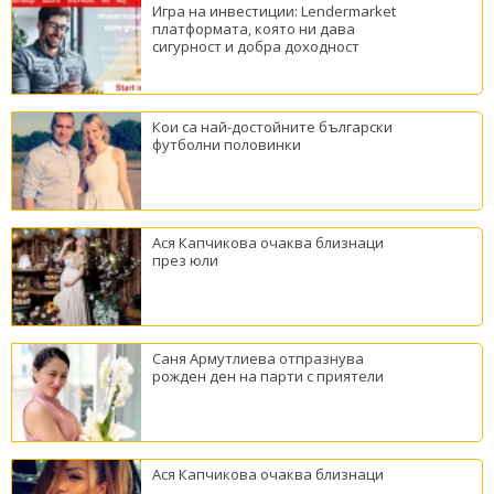
Игра на инвестиции: Lendermarket
платформата, която ни дава
сигурност и добра доходност
Кои са най-достойните български
футболни половинки
Ася Капчикова очаква близнаци
през юли
Саня Армутлиева отпразнува
рожден ден на парти с приятели
Ася Капчикова очаква близнаци