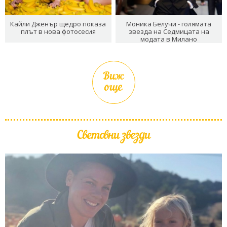
Кайли Дженър щедро показа
Моника Белучи - голямата
плът в нова фотосесия
звезда на Седмицата на
модата в Милано
Виж
още
Световни звезди