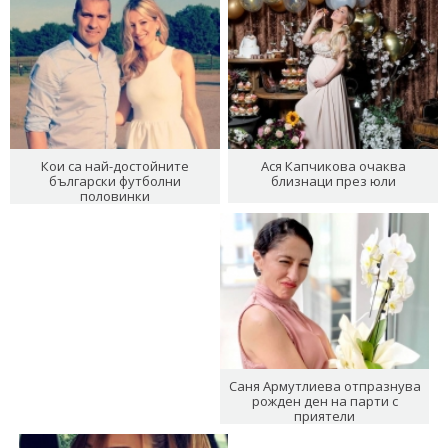
Кои са най-достойните
Ася Капчикова очаква
български футболни
близнаци през юли
половинки
Саня Армутлиева отпразнува
рожден ден на парти с
приятели