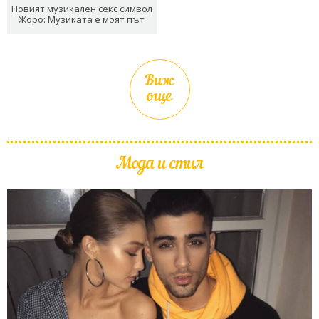
Новият музикален секс символ
Жоро: Музиката е моят път
Виж
още
Мода и стил