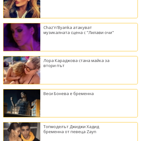
Chaz'n'Byanka атакуват
музикалната сцена с "Лилави очи"
Лора Караджова стана майка за
втори път
Веси Бонева е бременна
Топмоделът Джиджи Хадид
бременна от певеца Zayn