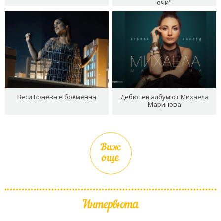
очи"
Веси Бонева е бременна
Дебютен албум от Михаела
Маринова
Виж
още
Интервюта