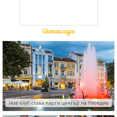
Светски шум
Нов клуб става парти център на Пловдив