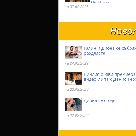
новата…
на 07.08.2026
Новот
Галин и Диона се събрах
раздялата
на 24.02.2022
Емилия обяви премиера
видеоклипа с Денис Тео
на 22.02.2022
Диона се сгоди
на 22.02.2022