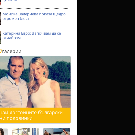
Моника Валериева показа щедро
огромен бюст
Катерина Евро: Започвам да се
отчайвам
о
галерии
 най-достойните български
ни половинки