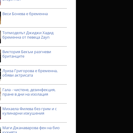
Веси Бонева е бременна
Топмоделът Джиджи Хадид
бременна от певеца Zayn
Виктория Бекъм разгневи
британците
Луиза Григорова е бременна,
обяви актрисата
Гала - чистене, дезинфекция,
пране в дни на изолация
Михаела Филева без грим и с
кулинарни изкушения
Маги Джанаварова фен на био
кухнята