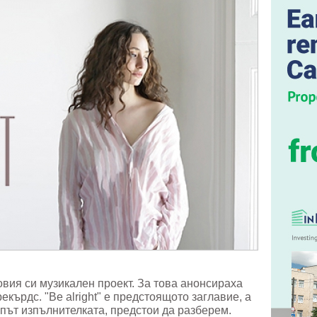
вия си музикален проект. За това анонсираха
кърдс. "Be alright" е предстоящото заглавие, а
 път изпълнителката, предстои да разберем.