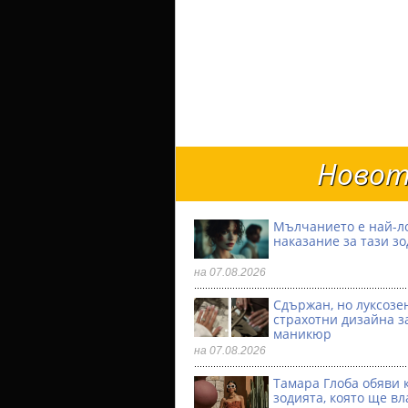
Новот
Мълчанието е най-л
наказание за тази з
на 07.08.2026
Сдържан, но луксозен
страхотни дизайна з
маникюр
на 07.08.2026
Тамара Глоба обяви 
зодията, която ще вл