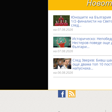
Новото
Юношите на България 
1/2-финалисти на Свет
след…
на 07.08.2026
Историческо: Непобе
Нестеров поведе още 
българи…
на 07.08.2026
След Зверев: Бивш ш
още двама топ 10 пос
напуснаха…
на 06.08.2026