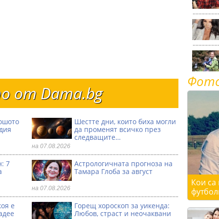
Фот
о от Dama.bg
ошото
Шестте дни, които биха могли
одия
да променят всичко през
следващите…
на 07.08.2026
: 7
Астрологичната прогноза на
а
Тамара Глоба за август
Кои са
на 07.08.2026
футбол
коя е
Горещ хороскоп за уикенда:
адее
Любов, страст и неочаквани