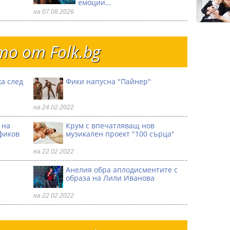
емоции…
на 07.08.2026
о от Folk.bg
а след
Фики напусна "Пайнер"
на 24.02.2022
 на
Крум с впечатляващ нов
фиков
музикален проект "100 сърца"
на 22.02.2022
Анелия обра аплодисментите с
образа на Лили Иванова
на 22.02.2022