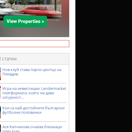
 статии
Нов клуб става парти център на
Пловдив
Игра на инвестиции: Lendermarket
платформата, която ни дава
сигурност…
Кои са най-достойните български
футболни половинки
Ася Капчикова очаква близнаци
през юли