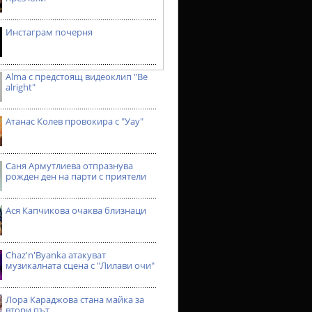
Инстаграм почерня
Alma с предстоящ видеоклип "Be
alright"
Атанас Колев провокира с "Уау"
Саня Армутлиева отпразнува
рожден ден на парти с приятели
Ася Капчикова очаква близнаци
Chaz'n'Byanka атакуват
музикалната сцена с "Лилави очи"
Лора Караджова стана майка за
втори път