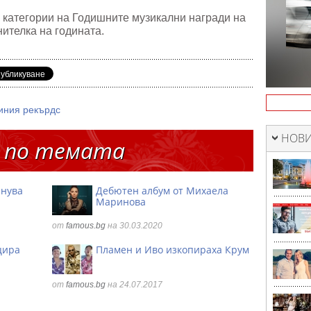
е категории на Годишните музикални награди на
нителка на годината.
иния рекърдс
НОВИ
 по темата
знува
Дебютен албум от Михаела
Маринова
от
famous.bg
на 30.03.2020
цира
Пламен и Иво изкопираха Крум
от
famous.bg
на 24.07.2017