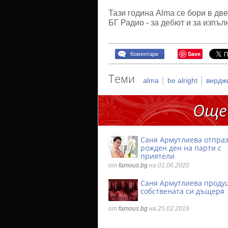
Тази година Alma се бори в дв
БГ Радио - за дебют и за изпъл
Save
Коментари
Теми
|
|
alma
be alright
вирдж
Още
Саня Армутлиева отпра
рожден ден на парти с
приятели
от
famous.bg
на 01.06.2020
Саня Армутлиева проду
собствената си дъщеря
от
famous.bg
на 25.02.2019