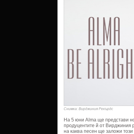
alright"
Снимка: Вирджиния Рекърдс
На 5 юни Alma ще представи но
продуцентите й от Вирджиния ре
на каква песен ще заложи този