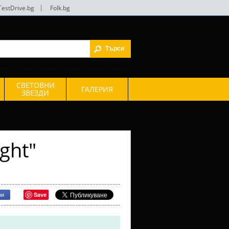
TestDrive.bg
|
Folk.bg
СВЕТОВНИ
ГАЛЕРИЯ
ЗВЕЗДИ
ght"
Save
ри