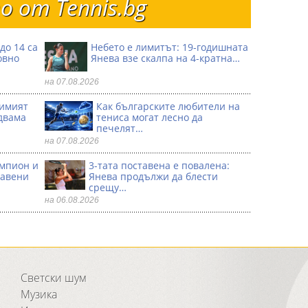
 от Тennis.bg
до 14 са
Небето е лимитът: 19-годишната
овно
Янева взe скалпа на 4-кратна…
на 07.08.2026
димият
Как българските любители на
двама
тениса могат лесно да
печелят…
на 07.08.2026
ампион и
3-тата поставена е повалена:
тавени
Янева продължи да блести
срещу…
на 06.08.2026
Светски шум
Музика